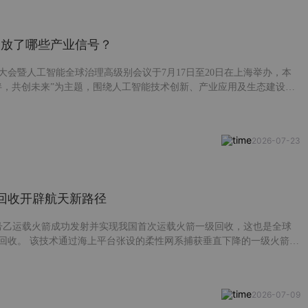
26释放了哪些产业信号？
能大会暨人工智能全球治理高级别会议于7月17日至20日在上海举办，本
伴，共创未来”为主题，围绕人工智能技术创新、产业应用及生态建设等
示了人工智能领域最新技术成果，覆盖大模型、智能终端、智能硬件等
今天我们就来盘点一下WAIC大会的热门话题及产业链机会。公众号对话
相关报告~
2026-07-23
回收开辟航天新路径
十号乙运载火箭成功发射并实现我国首次运载火箭一级回收，这也是全球
回收。 该技术通过海上平台张设的柔性网系捕获垂直下降的一级火箭，
尼装置吸收动能，兼具高可靠性与大运载效率优势，大幅降低着陆结构
 今天这篇我们就来聊聊火箭回收。了解为什么需要回收、各种回收技术
回收的意义。
2026-07-09