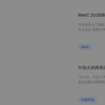
WAIC 20
2026世界人工智
次大会以“智能伙
方向展开，集中展
多个应用方向。 
框回复26723获取
WAIC
中国火箭网系
7月10日，长征
首次运载火箭网系
利用网系形变与阻
与落点精度要求。
的对比，以及网系
火箭回收