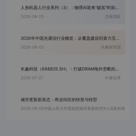
人形机器人行业系列（3）：物理AI迎来“破茧”时刻，高精密零部件筑就智能之躯
2026-06-23
交银国际
2026年中国光通信行业概览：从覆盖建设到算力互联：光通信迎来高速模块与全光网升级（精华版）
2026-08-03
头豹研究院
长鑫科技（688825.SH）：打破DRAM海外垄断的本土破局者，存储大周期下驶入成长快车道
2026-07-21
中泰证券
城市更新新形态：商业街区的转形与转型
2026-08-02
中国人民大学国发院城市更新研究中心&高和资本