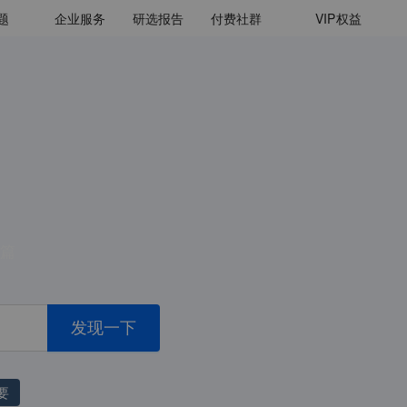
题
企业服务
研选报告
付费社群
VIP
权益
篇
发现一下
要