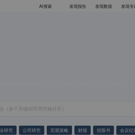
AI
搜索
发现报告
发现数据
发现专
收录
,
,
篇行业/公司/宏观研究报告，昨日新增
2,125
6
0
1
5
8
3
5
业研究
公司研究
宏观策略
财报
招股书
会议纪