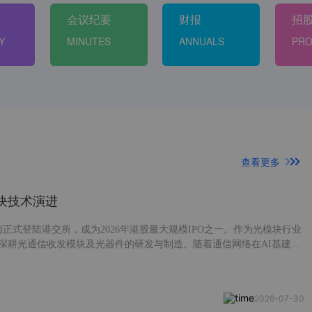
会议纪要
财报
招
Y
MINUTES
ANNUALS
PRO
查看更多
块技术演进
创正式登陆港交所，成为2026年港股最大规模IPO之一。作为光模块行业
深耕光通信收发模块及光器件的研发与制造。随着通信网络在AI基建中
模块行业持续高速增长。 今天我们就来聊聊光模块行业，看看光模块行
技术演进趋势。
2026-07-30