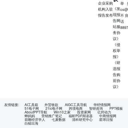
企业采购
举
《发
机构入驻
cs@
现报
报告发布
不
告网
话
站服
889
务协
议》
《侵
权举
报》
《研
选报
告购
前协
议》
友情链接:
AI工具箱
外贸收款
AIGC工具导航
华经情报网
51电子网
21ic电子网
跨境电商
智研咨询
PPT模板
AboutPPT导航
Win10之家
投资家网
亿邦动力
蝉妈妈
营销推广笔记
福昕PDF阅读器
中商情报网
前瞻经济学人
七麦数据
清科研究中心
星球日报
白鲸出海