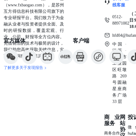
（www.fxbaogao.com），是苏州
线客服
互方得信息科技有限公司旗下的
（
0512-
专业研报平台。我们致力于为金
日9
88971002
融从业者与投资者提供全面、及
18
时的研报数据，覆盖宏观、行
hfd04@hufan
业、公司、财报等全方位内容。
官方媒体
客户端
凭借前沿的技术与极简的设计，
中国 ·
我们助您高效获取关键信息，实
江苏 ·
现深度洞察与精准决策。
苏州市
工业园
了解更多关于发现报告 >
区旺墩
路269
号圆融
星座商
务广场
33 层
商业
网
投
服务
站
微
协
商务合作
huf
议