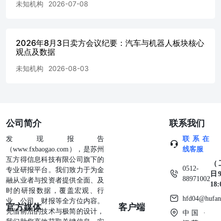
未知机构
2026-07-08
2026年8月3日卖方会议纪要：汽车与机器人板块核心
观点及数据
未知机构
2026-08-03
公司简介
联系我们
发现报告
联系在
（www.fxbaogao.com），是苏州
线客服
互方得信息科技有限公司旗下的
（
0512-
专业研报平台。我们致力于为金
日9
88971002
融从业者与投资者提供全面、及
18
时的研报数据，覆盖宏观、行
hfd04@hufan
业、公司、财报等全方位内容。
官方媒体
客户端
凭借前沿的技术与极简的设计，
中国 ·