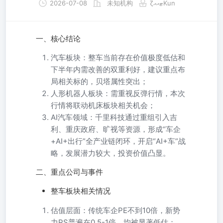
2026-07-08
未知机构
ζޓއއKun
一、核心结论
汽车板块：整车当前存在价值极度低估和
下半年内需改善的双重利好，建议重点布
局相关标的，贝塔属性突出；
人形机器人板块：需重视反弹行情，本次
行情将联动机床板块相关机会；
AI汽车领域：千里科技通过重组引入吉
利、重庆政府、旷视等资源，形成“车企
+AI+出行”全产业链闭环，开启“AI+车”战
略，发展潜力较大，投资价值凸显。
二、重点公司与事件
整车板块相关情况
估值层面：传统车企PE不到10倍，新势
力PS普遍在0.5-1倍，均被显著低估；