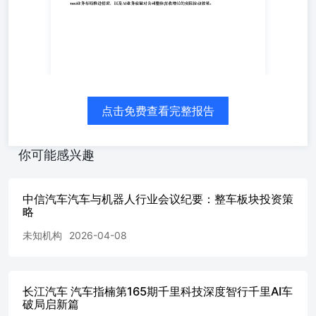
标的包含比亚迪、吉利、零跑、长城、理想、小鹏、奇瑞
等。 2. 千里科技深度分析 （1）公司背景：脱胎于力帆科
技，破产重组后引入吉利、重庆政府、旷视等资源完成更
名，形成“车企+AI+出行”全产业链闭环，“AI+车”战略落
地，印奇出任董事长；（2）经营数据：2025年总营收达100
亿元，乘用车为核心收入来源；2026年Q1整体毛利率提升
至24%以上，其中高毛利率的智驾等科技业务开始贡献收
入；（3）业务布局：智驾业务坚持“1+N”客户策略，2026-
点击免费查看完整报告
2028年智驾上车量目标800万辆；同步推进Robotaxi业务布
局，2030年目标全球超30万辆搭载其方案；（4）首次覆盖
评级：经深度研究后，首次给予该公司买入评级。三、后续
你可能感兴趣
关注方向 1. 整车板块方面，需持续跟踪下半年内需改善节
奏，包括汽车新品推出进度、消费旺季的实际销售数据、油
价变动对需求的影响、汽车下乡政策落地效果等；同时跟踪
中信汽车汽车与机器人行业会议纪要：整车板块投资策
新能源车出口增长数据，以及特斯拉FSD落地、国内智驾品
略
牌能力提升、AI agent模式推进等智能化相关进展，这些因
未知机构
2026-04-08
素将直接影响整车板块的投资价值。 2. 人形机器人板块及
联动的机床板块，需关注板块反弹的持续性、相关标的的业
务进展及市场资金关注度。 3. 千里科技方面，需关注
其“1+N”智驾客户策略落地情况、智驾上车量目标完成进
长江汽车 汽车指楠第165期千里科技深度智行千里AI车
度、Robotaxi业务布局推进情况，以及AI业务放量对公司整
破局启新篇
体营收增长的实际拉动效果。