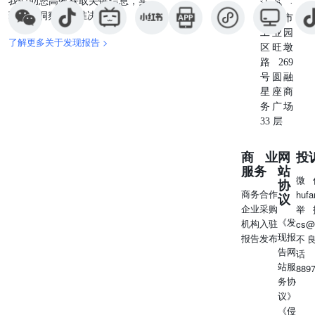
我们助您高效获取关键信息，实
江苏 ·
现深度洞察与精准决策。
苏州市
工业园
了解更多关于发现报告 >
区旺墩
路269
号圆融
星座商
务广场
33 层
商业
网
投
服务
站
微
协
商务合作
huf
议
企业采购
举
《发
机构入驻
cs@
现报
报告发布
不
告网
话
站服
889
务协
议》
《侵