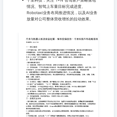
千里科技：关注“1+N”智驾客户策略落地
情况、智驾上车量目标完成进度、
Robotaxi业务布局推进情况，以及AI业务
放量对公司整体营收增长的拉动效果。
发布时间：2026-07-08 一、核心结论 1. 汽车板块方面，整
车当前核心矛盾为价值极度低估叠加下半年内需改善，建议
重点布局相关标的，贝塔属性突出；人形机器人板块需重视
反弹行情，本次行情联动机床板块相关机会。2. AI汽车领
域，脱胎于力帆科技的千里科技，通过重组引入吉利、重庆
政府、旷视等资源，形成“车企+AI+出行”全产业链闭环，
开启“AI+车”战略，发展潜力较大，投资价值凸显。二、重
点公司与事件 1. 整车板块相关情况 （1）估值层面，传统
车企PE不到10倍，新势力PS普遍在0.5-1倍，估值均被显著
低估；（2）基本面层面，下半年内需预计持续改善，核心
驱动因素包括新品推出、消费旺季、油价下跌、汽车下乡政
策等；出口预计保持高增长，具备2021-2022年新能源车阶
段的增长特征；智能化迎来拐点，表现为特斯拉FSD落地在
即、国内头部智驾品牌能力提升、AI agent模式跑通；（3）
投资建议为整车板块可重点布局，核心把握贝塔机会，涉及