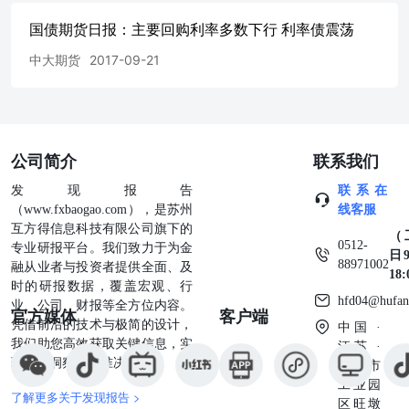
图8：国债发行情况|单位：亿
国债期货日报：主要回购利率多数下行 利率债震荡
元..........................................................................................
图9：Shibor利率走势|单位：
中大期货
2017-09-21
%...........................................................................................
图10：同业存单（AAA）到期收益率走势|单位：
%...........................................................................
购成交统计|单位：笔、亿
元............................................................................
公司简介
联系我们
况|单位：亿元.............................................................................
发现报告
联系在
（www.fxbaogao.com），是苏州
线客服
互方得信息科技有限公司旗下的
（
0512-
专业研报平台。我们致力于为金
日9
88971002
融从业者与投资者提供全面、及
18
时的研报数据，覆盖宏观、行
hfd04@hufan
业、公司、财报等全方位内容。
官方媒体
客户端
凭借前沿的技术与极简的设计，
中国 ·
我们助您高效获取关键信息，实
江苏 ·
现深度洞察与精准决策。
苏州市
工业园
了解更多关于发现报告 >
区旺墩