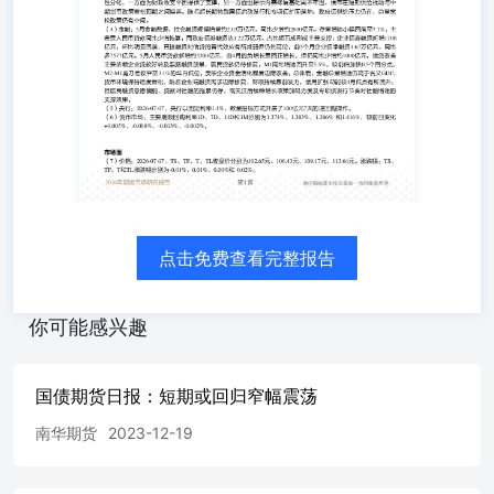
12.2%，体现居民收入改善与资本所得增长；资源税增长8.8
增幅连续4个月提高，主要受工业服务业持续增长、工业生产
税增长0.2%，累计增幅由负转正；进口货物增值税、消费税增
降3.1%，居民消费偏弱；受房地产市场需求偏弱影响，契税下
14.2%。对债市而言，证券交易印花税高增反映资本市场交
收入改善，资源税和环境税增长反映绿色转型与资源品价格
降和地产类税收低迷反映居民消费及房地产市场仍是薄弱环
本市场税收偏强的结构性分化，一方面为财政收支平衡提供
基础尚不牢固，债市在短期供给扰动与中期货币政策宽松预
启动发行和专项债扩围落地，政府债供给压力仍在，总量宽松
金融数据，社会融资规模增量约2.03万亿元，同比少增约26
点击免费查看完整报告
7.7%，主要受人民币贷款同比少增拖累，而政府债券融资达1
支撑；企业债券融资新增1700亿元，环比明显回落，直接融
处高位，前5个月企业债净融资1.67万亿元、同比多7577亿元
你可能感兴趣
元，由4月的负增长重回正增长，但仍同比少增约1000亿元
票据融资放量，居民贷款仍待修复。M1同比增速回升至5.5%，
M1剪刀差收窄至3.1%的年内低位，反映企业资金活化程度
国债期货日报：短期或回归窄幅震荡
高于名义GDP，货币环境保持适度宽松，随着企业端融资需
南华期货
2023-12-19
信用扩张动能较4月低点有所回升；但居民融资意愿偏弱、贷
稳增长政策加码力度及专项债发行节奏对社融增速的支撑效果。 （5
以固定利率1.4%、数量招标方式开展了100亿元7天的逆回购