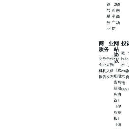
路269
号圆融
星座商
务广场
33 层
商业
网
投
服务
站
微
协
商务合作
huf
议
企业采购
举
《发
机构入驻
cs@
现报
报告发布
不
告网
话
站服
889
务协
议》
《侵
权举
报》
《研