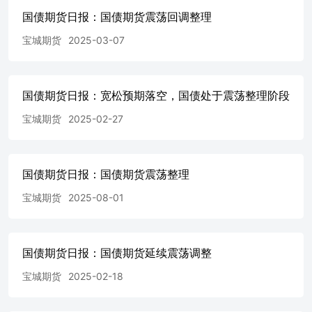
回购利率1D、7D、14D和1M分别为1.374%、1.383%、1.38
国债期货日报：国债期货震荡回调整理
+0.005%、-0.008%、-0.013%、-0.002%。 市场面 （7）价格
盘价分别为102.65元、106.43元、109.17元、113.64元。
宝城期货
2025-03-07
为-0.01%、0.01%、0.00%和0.02%。 请仔细阅读本报告
TF、T和TL净基差均值分别为0.041元、0.020元、0.015元和0
+0.078元、-0.002元、+0.130元 综述：昨日国债期货
国债期货日报：宽松预期落空，国债处于震荡整理阶段
Shibor短端品种多数下行，7天期Shibor下行0.75BP至1.
修复。6月官方制造业PMI回升至50.3%重返扩张区间，但EPMI
宝城期货
2025-02-27
贷款减少6314亿元等结构性偏弱数据仍存，基本面复苏斜率
策面上，6月20日公布的LPR报价中，1年期和5年期以上品种分
连续13个月按兵不动，7月报价在即，市场普遍预期维持稳定
计划发行、专项债进入下半年集中发行与资金使用期，前期
国债期货日报：国债期货震荡整理
量。7月美联储会议临近，市场对加息路径的博弈加剧，海外
宝城期货
2025-08-01
单边：中性。套利：关注3T-TL回落。套保：中期存在调整
保。 风险 流动性快速紧缩风险 目录 一、利率定价跟踪指
标.....................................................................................
债与国债期货市场概
国债期货日报：国债期货延续震荡调整
况.................................................................................
资金面概况................................................................................
宝城期货
2025-02-18
四、价差概
况..........................................................................................