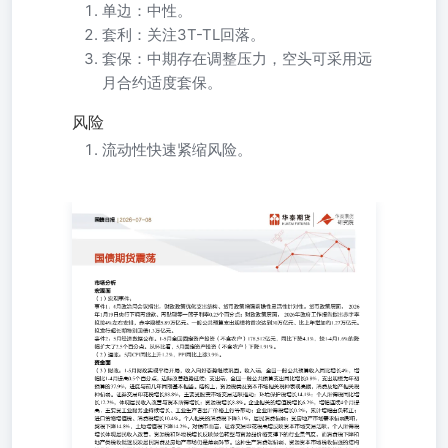
单边：中性。
套利：关注3T-TL回落。
套保：中期存在调整压力，空头可采用远
月合约适度套保。
风险
流动性快速紧缩风险。
市场分析 宏观面 （1）宏观事件： 事件1：4月政治局会议
政策增强前瞻性灵活性针对性。货币政策层面，2026年1月1
子利率0.25个百分点；财政政策层面，2026年政府工作报告
规模5.89万亿元。一般公共预算支出规模将首次达到30万亿元
发行超长期特别国债1.3万亿元。 事件2：5月经济数据公布。
户）178,512亿元，同比下降4.1%，较1-4月1.6%的降幅扩
定资产投资（不含农户）下降1.91%。 （2）通胀：5月CPI同比
资金面 （3）财政：1-5月财政实现平稳开局，收入向好态
预算收入同比增长4%，增幅比1-4月提高0.5个百分点，边
公共预算支出同比增长0.8%，支出规模为年初预算的37.9
构上，资源税类及资本市场相关税种表现亮眼，消费及地产
长88.8%，主要受股票市场交易活跃推动；环境保护税增长14