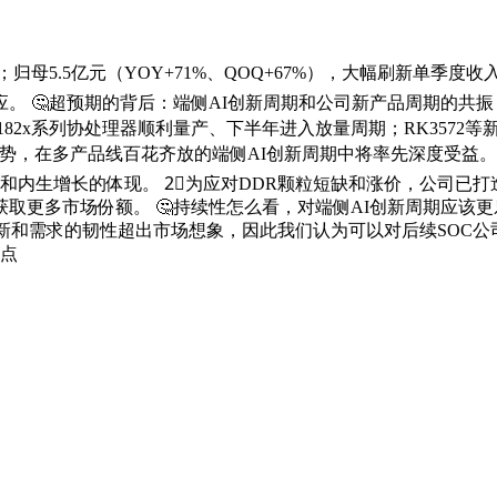
40%）；归母5.5亿元（YOY+71%、QOQ+67%），大幅刷新单
超预期的背后：端侧AI创新周期和公司新产品周期的共振 1⃣️新
RK182x系列协处理器顺利量产、下半年进入放量周期；RK3572等
在多产品线百花齐放的端侧AI创新周期中将率先深度受益。 ❗️
生增长的体现。 2⃣️为应对DDR颗粒短缺和涨价，公司已打
更多市场份额。 🤔持续性怎么看，对端侧AI创新周期应该更
创新和需求的韧性超出市场想象，因此我们认为可以对后续SOC
观点