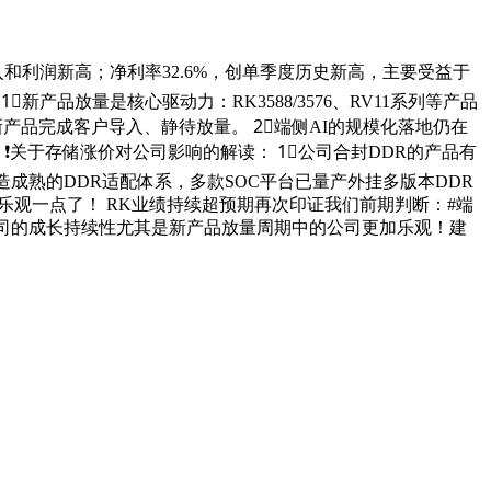
季度收入和利润新高；净利率32.6%，创单季度历史新高，主要受益于
产品放量是核心驱动力：RK3588/3576、RV11系列等产品
新产品完成客户导入、静待放量。 2⃣️端侧AI的规模化落地仍在
关于存储涨价对公司影响的解读： 1⃣️公司合封DDR的产品有
造成熟的DDR适配体系，多款SOC平台已量产外挂多版本DDR
乐观一点了！ RK业绩持续超预期再次印证我们前期判断：#端
公司的成长持续性尤其是新产品放量周期中的公司更加乐观！建