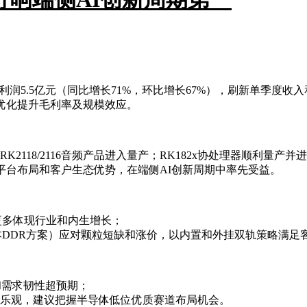
母净利润5.5亿元（同比增长71%，环比增长67%），刷新单季度收
构优化提升毛利率及规模效应。
增长；RK2118/2116音频产品进入量产；RK182x协处理器顺利
平台布局和客户生态优势，在端侧AI创新周期中率先受益。
更多体现行业和内生增长；
本DDR方案）应对颗粒短缺和涨价，以内置和外挂双轨策略满足
和需求韧性超预期；
更乐观，建议把握半导体低位优质赛道布局机会。