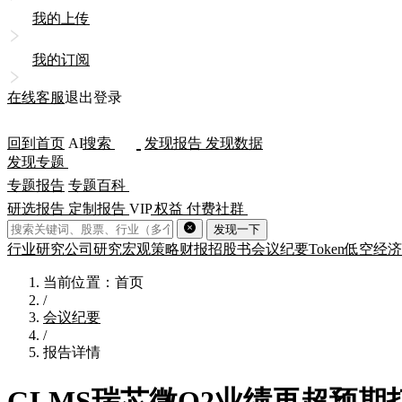
我的上传
我的订阅
在线客服
退出登录
回到首页
AI
搜索
发现报告
发现数据
发现专题
专题报告
专题百科
研选报告
定制报告
VIP
权益
付费社群
发现一下
行业研究
公司研究
宏观策略
财报
招股书
会议纪要
Token
低空经济
当前位置：首页
/
会议纪要
/
报告详情
GLMS瑞芯微Q2业绩再超预期