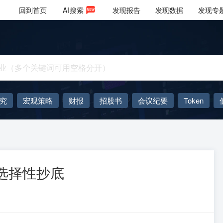
回到首页
AI
搜索
发现报告
发现数据
发现专
究
宏观策略
财报
招股书
会议纪要
Token
AIGC
大模型
向选择性抄底