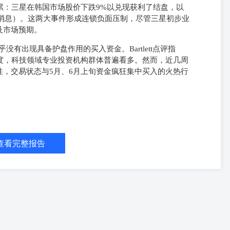
累：三星在韩国市场股价下跌9%以兑现获利了结盘，以
透社消息）。这两大事件形成连锁负面压制，尽管三星初步业
及市场预期。
有出现具备护盘作用的买入资金。Bartlett点评指
度，科技领域专业投资机构群体普遍看多。然而，近几周
，交易状态与5月、6月上旬资金疯狂集中买入的火热行
查看完整报告