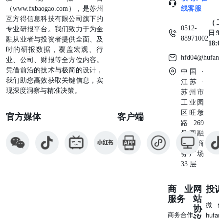
（www.fxbaogao.com），是苏州
线客服
互方得信息科技有限公司旗下的
（
0512-
专业研报平台。我们致力于为金
日9
88971002
融从业者与投资者提供全面、及
18
时的研报数据，覆盖宏观、行
hfd04@hufan
业、公司、财报等全方位内容。
凭借前沿的技术与极简的设计，
中国 ·
我们助您高效获取关键信息，实
江苏 ·
现深度洞察与精准决策。
苏州市
工业园
区旺墩
官方媒体
客户端
路269
号圆融
星座商
务广场
33 层
商业
网
投
服务
站
微
协
商务合作
huf
议