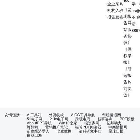
企业采购
举
《发
机构入驻
cs@
现报
报告发布
不
告网
话
站服
889
务协
议》
《侵
权举
报》
《研
选报
告购
前协
议》
友情链接:
AI工具箱
外贸收款
AIGC工具导航
华经情报网
51电子网
21ic电子网
跨境电商
智研咨询
PPT模板
AboutPPT导航
Win10之家
投资家网
亿邦动力
蝉妈妈
营销推广笔记
福昕PDF阅读器
中商情报网
前瞻经济学人
七麦数据
清科研究中心
星球日报
白鲸出海