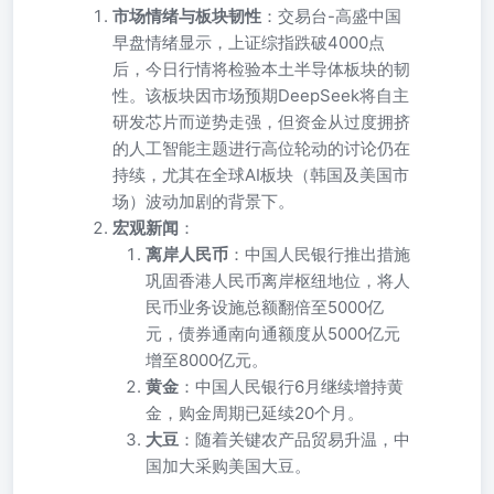
市场情绪与板块韧性
：交易台-高盛中国
早盘情绪显示，上证综指跌破4000点
后，今日行情将检验本土半导体板块的韧
性。该板块因市场预期DeepSeek将自主
研发芯片而逆势走强，但资金从过度拥挤
的人工智能主题进行高位轮动的讨论仍在
持续，尤其在全球AI板块（韩国及美国市
场）波动加剧的背景下。
宏观新闻
：
离岸人民币
：中国人民银行推出措施
巩固香港人民币离岸枢纽地位，将人
民币业务设施总额翻倍至5000亿
元，债券通南向通额度从5000亿元
增至8000亿元。
黄金
：中国人民银行6月继续增持黄
金，购金周期已延续20个月。
大豆
：随着关键农产品贸易升温，中
国加大采购美国大豆。