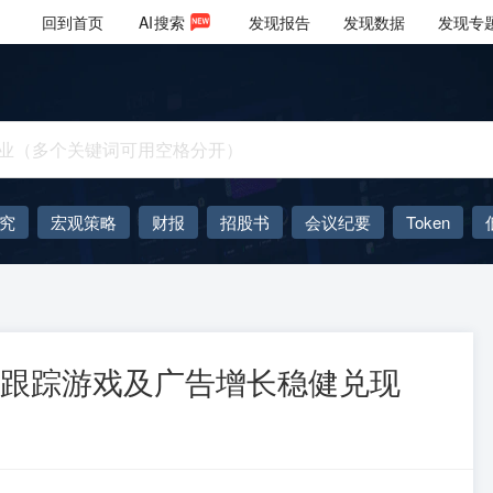
回到首页
AI
搜索
发现报告
发现数据
发现专
究
宏观策略
财报
招股书
会议纪要
Token
AIGC
大模型
据跟踪游戏及广告增长稳健兑现