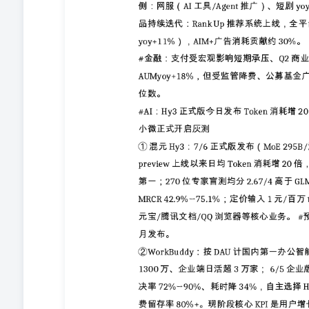
户、2026年国庆前后扩容到1亿用户，优先适配苹果、华为鸿
线30万个AI小程序。 #【观点更新】公司Q2主业整体
近期AI方向边际变化较多，叠加硬件避险资金阶段性流入，建议关
亿（yoy+5%）/2876亿（yoy+5%），对应当前估值13
数据库及更多观点请联系：国海海外陈梦竹/尹芮#文字观