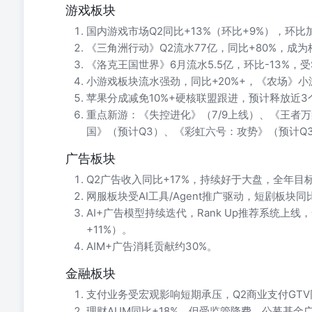
游戏板块
国内游戏市场Q2同比+13%（环比+9%），环比
《三角洲行动》Q2流水77亿，同比+80%，成
《洛克王国世界》6月流水5.5亿，环比-13%，受
小游戏板块流水强劲，同比+20%+，《农场》小游
苹果分成减免10%+硬核联盟跟进，预计释放近
重点新游：《失控进化》（7/9上线）、《王者万
国》（预计Q3）、《彩虹六号：攻势》（预计Q3
广告板块
Q2广告收入同比+17%，持续好于大盘，全年目标
网服板块受AI工具/Agent推广驱动，短剧板块同
AI+广告模型持续迭代，Rank Up推荐系统上线
+11%）。
AIM+广告消耗贡献约30%。
金融板块
支付业务受宏观影响短期承压，Q2商业支付GTV同比
理财AUM同比+18%，但受监管降费、公募基