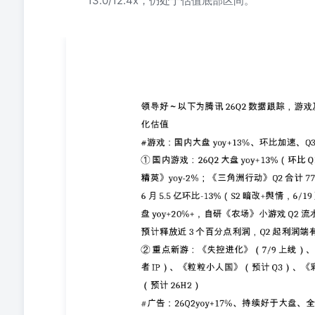
13.0/12.4x，仍处于估值底部区间。
#游戏：国内大盘yoy+13%、环比加速、Q3关注新游《粒
Q1+9%加速）。《王者荣耀》yoy+1%、《和平精英》yo
世界》6月5.5亿环比-13%（S2暗改+舆情，6/19更新
Q2流水7.4亿。苹果分成减免10%+硬核联盟跟进，预计
化》（7/9上线）、《王者万象棋》（8月下旬，对标金铲
计Q3）、《异人之下》（预计26H2） #广告：26Q2yoy
网服（AI工具/Agent推广）、短剧yoy+60%、教育暑期
ECPM yoy+3-5%（视频号yoy+6%、小程序yoy+1
支付GTVyoy+1.5%（Q1yoy+3.3%）；理财AUM
长个位数。 #AI：Hy3正式版今日发布Token消耗增20倍、W
7/6正式版发布（MoE 295B/激活21B，256K上下文，快慢思
用量3.66万亿token居总榜第一；270位专家盲测均分2.67/
42.9%→75.1%；定价输入1元/百万tokens极具性价比
代旗舰大模型Hy4（万亿参数）9-10月发布。 WorkBudd
超1300万、企业端日活超3万家；6/5企业版发布定价198元
用户增6倍；#与微信/企微深度打通、付费留存率80%+。现
品、搭建B端AI入口。 ③微信Agent“小微”：6/20灰测
WeLM基础交互使用800亿参数模型，单次调用参数约
2500亿参数大模型，目前在云端运行，未来计划部署到端侧