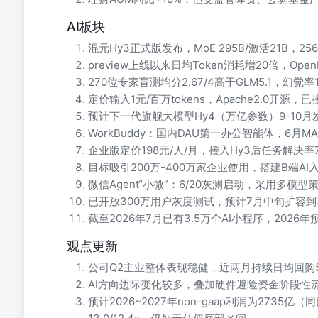
AI板块
混元Hy3正式版发布，MoE 295B/激活21B，
preview上线以来日均Token消耗增20倍，Open
270位专家盲测均分2.67/4高于GLM5.1，幻觉率1
定价输入1元/百万tokens，Apache2.0开
预计下一代旗舰大模型Hy4（万亿参数）9-10月
WorkBuddy：国内DAU第一办公智能体，6月M
企业版定价198元/人/月，接入Hy3后任务解决率
目标吸引200万-400万家企业使用，搭建B端AI
微信Agent“小微”：6/20灰测启动，采用多模型
已开放300万用户灰度测试，预计7月中旬扩容到3
截至2026年7月已有3.5万个AI小程序，2026
观点更新
公司Q2主业整体表现稳健，近两月持续日均回购
AI方向边际变化较多，叠加硬件避险资金阶段性
预计2026~2027年non-gaap利润为2735亿