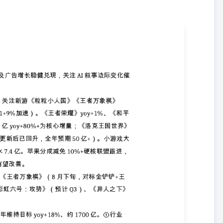
粒小人国》《王者万象棋》 ①国内游戏：26Q2大盘yoy+13%（环比
y-2%；《三角洲行动》Q2合计77亿yoy+80%+为核心增量；《洛克王国
后已回升，全年预期50亿+）。小游戏大盘yoy+20%+，自研《农场》小游戏
释放近3个百分点利润，Q2起利润端有望改善。 ②重点新游：《失控进
铲+王者IP）、《粒粒小人国》（预计Q3）、《彩虹六号：攻势》（预
+17%、持续好于大盘、全年维持目标yoy+18%、约1700亿。①行业侧：
爆发。②#AI+广告模型及产品持续迭代：Rank Up推荐系统上线，全平台
1%），AIM+广告消耗贡献约30%。 #金融：支付受宏观影响短期承压、Q2商业
yoy+18%，但受监管降费、公募基金广告投放费用下调因素影响理财收入同比增
orkBuddy日活超1300万、微信Agent小微正式开启灰测 ①混元Hy3：
考融合），preview上线以来日均Token消耗增20倍，OpenRouter周调
4高于GLM5.1，幻觉率12.5%→5.4%、长对话理解MRCR
，Apache2.0开源，已接入元宝/腾讯文档/QQ浏览器等核心业务。#预计下一
y②：按DAU计国内第一办公智能体，#2026年6月MAU超2000万、DAU
/人/月；接入Hy3后任务解决率72%→90%、耗时降34%，自主选择Hy3
阶段核心KPI是用户增长，目标是吸引200万-400万家企业使用该产
启动，采用多模型策略（微信自研WeLM主导+DeepSeek、混元等），
30亿可覆盖大部分需求，可部署到端侧；复杂推理、长文分析等场景使用
；#目前已开放300万用户灰度测试、预计7月中旬扩容到3000万用