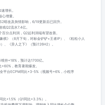
加速增长。
为核心增量。
S2暗改及舆情影响，6/19更新后已回升。
戏Q2流水7.4亿。
3个百分点利润，Q2起利润端有望改善。
象棋》（8月下旬，对标金铲铲+王者IP）、《粒粒小人
）、《异人之下》（预计26H2）。
维持+18%，预计达1700亿。
比+60%，教育暑期爆发。
，全平台ECPM同比+3-5%（视频号+6%，小程序
+1.5%（Q1同比+3.3%）。
金广告投放费用下调影响，理财收入同比增长个位数。