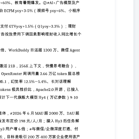
蒙系统用户。截至2026年7月已有3.5万个AI小程序，2026年预计上
表现稳健，近两月持续日均回购5亿港元，继续强化股东回报与估值支撑。
注股价催化机会。我们预计2026~2027年non-gaap利润为2735
.0/12.4x，仍处于估值底部区间。 🎁专家调研及第三方数据仅供参考，详细
点