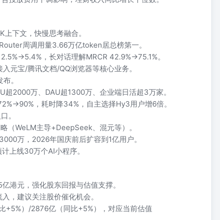
256K上下文，快慢思考融合。
Router周调用量3.66万亿token居总榜第一。
2.5%→5.4%，长对话理解MRCR 42.9%→75.1%。
源，已接入元宝/腾讯文档/QQ浏览器等核心业务。
发布。
AU超2000万、DAU超1300万、企业端日活超3万家。
72%→90%，耗时降34%，自主选择Hy3用户增6倍。
入口。
策略（WeLM主导+DeepSeek、混元等）。
000万，2026年国庆前后扩容到1亿用户。
年预计上线30万个AI小程序。
5亿港元，强化股东回报与估值支撑。
流入，建议关注股价催化机会。
（同比+5%）/2876亿（同比+5%），对应当前估值