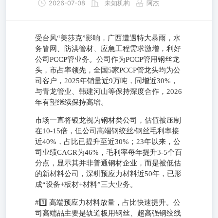
2026-07-08
未知机构
阿杰
受台风“美莎克”影响，广西遭遇特大暴雨，水
务管网、防洪管材、应急工程需求激增，利好
公司PCCP管业务。公司作为PCCP管用钢丝龙
头，市占率领先，全国5家PCCP管龙头均为公
司客户，2025年销量近9万吨，同增近30%，
与青龙管业、韩建河山等保持深度合作，2026
年有望继续保持高增。
市场一直将银龙视为钢材类公司，估值被压制
在10-15倍，但公司高端钢绞丝/钢丝毛利率接
近40%，占比已提升至近30%；23年以来，公
司业绩CAGR为46%，毛利率每年提升3-5个百
分点，显示其并非普通钢材企业，而是被低估
的新材料公司，深耕预应力材料近50年，已形
成“设备+板材+材料”三大业务。
#1️⃣ 高端预应力材料放量，占比快速提升。公
司高端品主要是轨道板用钢丝、超高强钢绞线