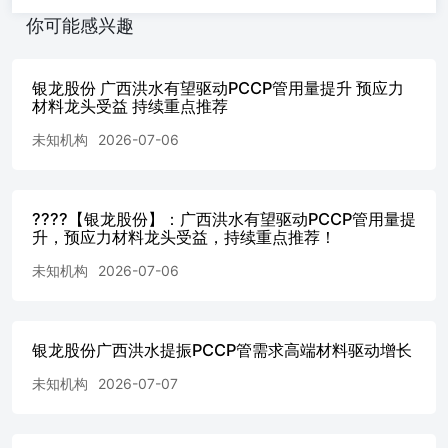
高增模式！ [太阳]业绩：26年开始，随着海外业务兑现，业
你可能感兴趣
绩进入加速期，乐观预计26-27年利润6/8亿元，#当前估值
仅12/9倍，持续强call！！ [闪电]风险提示：业务进展不及
预期。 💼联系人：中泰机械 谢校辉，邢博阳
银龙股份 广西洪水有望驱动PCCP管用量提升 预应力
材料龙头受益 持续重点推荐
未知机构
2026-07-06
????【银龙股份】：广西洪水有望驱动PCCP管用量提
升，预应力材料龙头受益，持续重点推荐！
未知机构
2026-07-06
银龙股份广西洪水提振PCCP管需求高端材料驱动增长
未知机构
2026-07-07