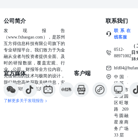
公司简介
联系我们
发现报告
联系在
（www.fxbaogao.com），是苏州
线客服
互方得信息科技有限公司旗下的
（
0512-
专业研报平台。我们致力于为金
日9
88971002
融从业者与投资者提供全面、及
18
时的研报数据，覆盖宏观、行
hfd04@hufan
业、公司、财报等全方位内容。
官方媒体
客户端
凭借前沿的技术与极简的设计，
中国 ·
我们助您高效获取关键信息，实
江苏 ·
现深度洞察与精准决策。
苏州市
工业园
了解更多关于发现报告 >
区旺墩
路269
号圆融
星座商
务广场
33 层