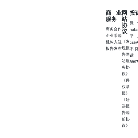
商业
网
投
服务
站
微
协
商务合作
huf
议
企业采购
举
《发
机构入驻
cs@
现报
报告发布
不
告网
话
站服
889
务协
议》
《侵
权举
报》
《研
选报
告购
前协
议》