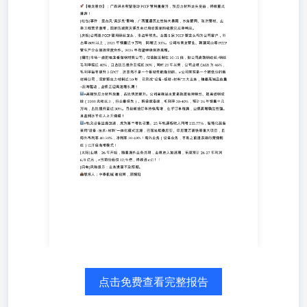
灾委员会已启动国家四级救灾应急响应。 [庆祝]公司是
PCCP管用钢丝龙头，市占率领先。全国5家PCCP管龙头均
为公司客户，市占率80%以上，2025年销量近9万吨，同增
近30%。公司与青龙管业、韩建河山等PCCP管生产企业保
持深度合作。2026年有望继续保持高增。 [烟花]市场一直把
银龙看做钢材类公司，估值被压制在10-15倍，但公司高端
钢绞丝/钢丝毛利率接近40%，且占比已提升至接近30%；同
时23年以来，公司业绩CAGR为46%，毛利率每年提升3-
5PCT，这显然不是一个钢材类能做到的。#公司其实是一个
被低估的新材料公司，深耕预应力材料近50年，已形成“设
备+板材+材料”三大业务，随着高端品放量+出海驱动，业
绩正迎高速增长期！ #1️⃣高端预应力材料放量，占比快速提
升。公司高端品主要是轨道板用钢丝、超高强钢绞线（2200
兆帕以上，行业最领先）、桥梁缆索线，毛利率30-40%，
预计26年销量十几万吨，占比提升至近30%。目前新接订单
持续高增，在手订单饱满，业绩高增确定性强。且盈利水平
进入上升通道！ #2️⃣轨交设备出海加速，成为第二增长引
擎。25年轨道板收入同增115.77%，智能化装备采用“设备
+技术+材料”一体化模式出海，已落地坦桑尼亚、印尼雅万
点击免费查看完整报告
高铁等重大项目，且海外毛利率40-50%，净利率30-40%！
海外业务（设备业务，不是之前报表端的普通钢丝）已开启