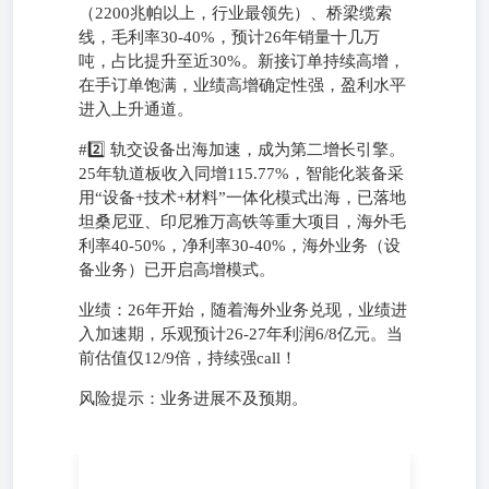
（2200兆帕以上，行业最领先）、桥梁缆索
线，毛利率30-40%，预计26年销量十几万
吨，占比提升至近30%。新接订单持续高增，
在手订单饱满，业绩高增确定性强，盈利水平
进入上升通道。
#2️⃣ 轨交设备出海加速，成为第二增长引擎。
25年轨道板收入同增115.77%，智能化装备采
用“设备+技术+材料”一体化模式出海，已落地
坦桑尼亚、印尼雅万高铁等重大项目，海外毛
利率40-50%，净利率30-40%，海外业务（设
备业务）已开启高增模式。
业绩：26年开始，随着海外业务兑现，业绩进
入加速期，乐观预计26-27年利润6/8亿元。当
前估值仅12/9倍，持续强call！
风险提示：业务进展不及预期。
[红包]事件：受台风”美莎克“影响，广西遭遇历史性特大暴
雨，水务管网、防洪管材、应急工程需求激增，国家防减救