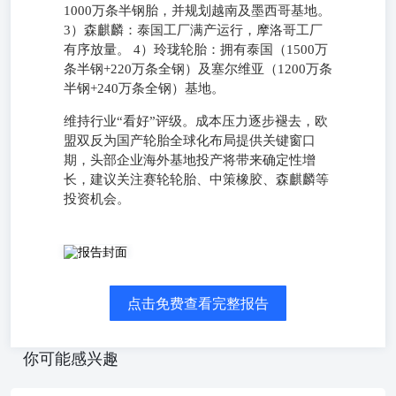
1000万条半钢胎，并规划越南及墨西哥基地。
3）森麒麟：泰国工厂满产运行，摩洛哥工厂
有序放量。 4）玲珑轮胎：拥有泰国（1500万
条半钢+220万条全钢）及塞尔维亚（1200万条
半钢+240万条全钢）基地。
维持行业“看好”评级。成本压力逐步褪去，欧
盟双反为国产轮胎全球化布局提供关键窗口
期，头部企业海外基地投产将带来确定性增
长，建议关注赛轮轮胎、中策橡胶、森麒麟等
投资机会。
欧盟反倾销终裁落地，头部企业出海稳步推进。2026年7
月，欧盟委员会发布了AD733案的终裁结果，裁定韩泰、其
他合作企业、山东永盛及全国其他企业的反倾销税率分别为
点击免费查看完整报告
4.3%/24.4%/45.3%，且欧盟对华进口半钢胎的反补贴调查亦
在推进，双反前欧盟自中国进口的1亿条体量半钢胎订单将
外溢至国产轮胎的海外基地，且预计对欧美出口订单能够实
你可能感兴趣
现部分涨价。头部企业对欧出口订单已基本完成向海外基地
的转移，欧洲地区订单充足。目前头部企业海外工厂产能稳