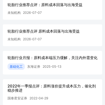
步提升，海外基地建设稳步推进，海外新增产能落地为未来
轮胎行业推荐点评：原料成本回落与出海受益
两年提供明确的增量。 原料成本压力回落，行业盈利压力
测试阶段已过。轮胎生产成本中原材料占比约75%，地缘冲
未知机构
2026-07-07
突曾推升天胶、合成胶、炭黑等轮胎核心原料价格，目前合
成胶、炭黑等价格已回落至低于战前水平，原料成本带来的
盈利压力已大幅缓解。建议关注海外基地稳步扩张、增量高
轮胎行业推荐点评 原料成本回落与出海受益
确定性的轮胎行业龙头企业： 1）赛轮轮胎：公司海外重点
布局了越南、柬埔寨、印尼、墨西哥、埃及基地生产基地。
未知机构
2026-07-07
越南：合计规划1600万条半钢胎产能、525万条全钢胎产能
（包含合资公司ACTR的265万条全钢胎产能）及10万吨非
公路产能。柬埔寨：合计规划2100万条半钢胎产能+330万
条全钢胎产能。印尼工厂（600万条半钢+75万条全钢+1万
轮胎行业月报：原料成本端压力缓解，关注内外需变化
吨非公路）及墨西哥工厂（600万条半钢）已进入产能爬坡
阶段。此外，公司规划了埃及基地（3600万条半钢胎+330
基础化工
东海证券
2025-05-13
万条全钢胎+2万吨非公路）。 2）中策橡胶：泰国（已拥有
1500万条半钢胎+400万条全钢胎产能，扩产1200万条半钢
胎）、印尼（规划1000万条半钢胎+400万条全钢胎）的扩
产产能正逐步爬坡，并规划了越南（一期500万条半钢胎）
2022年一季报点评：原料涨价提升成本压力，催化剂
稳步推进
及墨西哥基地。 3）森麒麟：泰国工厂（1600万条半钢+200
万条全钢）目前订单需求旺盛，满产运行中；摩洛哥工厂
国泰君安证券
2022-04-29
（规划1200万条半钢胎）正有序放量运行中。 4）玲珑轮
胎：拥有泰国（1500万条半钢+220万条全钢）、塞尔维亚