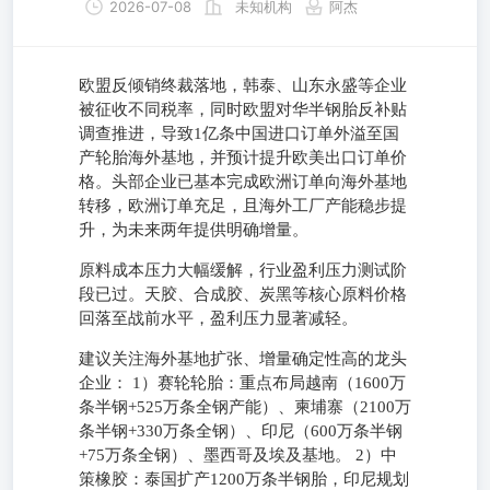
2026-07-08
未知机构
阿杰
欧盟反倾销终裁落地，韩泰、山东永盛等企业
被征收不同税率，同时欧盟对华半钢胎反补贴
调查推进，导致1亿条中国进口订单外溢至国
产轮胎海外基地，并预计提升欧美出口订单价
格。头部企业已基本完成欧洲订单向海外基地
转移，欧洲订单充足，且海外工厂产能稳步提
升，为未来两年提供明确增量。
原料成本压力大幅缓解，行业盈利压力测试阶
段已过。天胶、合成胶、炭黑等核心原料价格
回落至战前水平，盈利压力显著减轻。
建议关注海外基地扩张、增量确定性高的龙头
企业： 1）赛轮轮胎：重点布局越南（1600万
条半钢+525万条全钢产能）、柬埔寨（2100万
条半钢+330万条全钢）、印尼（600万条半钢
+75万条全钢）、墨西哥及埃及基地。 2）中
策橡胶：泰国扩产1200万条半钢胎，印尼规划