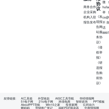
微
协
商务合作
huf
议
企业采购
举
《发
机构入驻
cs@
现报
报告发布
不
告网
话
站服
889
务协
议》
《侵
权举
报》
《研
选报
告购
前协
议》
友情链接:
AI工具箱
外贸收款
AIGC工具导航
华经情报网
51电子网
21ic电子网
跨境电商
智研咨询
PPT模板
AboutPPT导航
Win10之家
投资家网
亿邦动力
蝉妈妈
营销推广笔记
福昕PDF阅读器
中商情报网