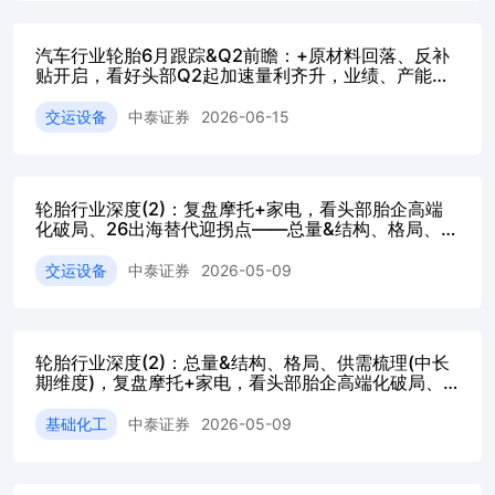
（1200万条半钢+240万条全钢）基地。 维持行业“看好”评
级。行业成本压力逐步褪去，欧盟对华轮胎双反将为国产轮
汽车行业轮胎6月跟踪&Q2前瞻：+原材料回落、反补
胎企业带来全球化布局抢占市场份额的关键窗口期，头部企
贴开启，看好头部Q2起加速量利齐升，业绩、产能、
业海外基地投产将带来确定性增长，建议继续关注相关公司
订单、销量&库存、成本4项(更新至26／06)
的投资机会：赛轮轮胎、中策橡胶、森麒麟等。#文字观点
交运设备
中泰证券
2026-06-15
轮胎行业深度(2)：复盘摩托+家电，看头部胎企高端
化破局、26出海替代迎拐点——总量&结构、格局、供
需梳理(中长期维度）
交运设备
中泰证券
2026-05-09
轮胎行业深度(2)：总量&结构、格局、供需梳理(中长
期维度)，复盘摩托+家电，看头部胎企高端化破局、
26出海替代迎拐点
基础化工
中泰证券
2026-05-09