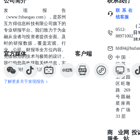
公司简介
联系我们
发现报告
联系在
（www.fxbaogao.com），是苏州
线客服
互方得信息科技有限公司旗下的
（
0512-
专业研报平台。我们致力于为金
日9
88971002
融从业者与投资者提供全面、及
18
时的研报数据，覆盖宏观、行
hfd04@hufan
业、公司、财报等全方位内容。
官方媒体
客户端
凭借前沿的技术与极简的设计，
中国 ·
我们助您高效获取关键信息，实
江苏 ·
现深度洞察与精准决策。
苏州市
工业园
了解更多关于发现报告 >
区旺墩
路269
号圆融
星座商
务广场
33 层
商业
网
投
服务
站