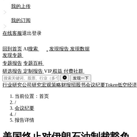
我的上传
我的订阅
在线客服
退出登录
回到首页
AI
搜索
发现报告
发现数据
发现专题
专题报告
专题百科
研选报告
定制报告
VIP
权益
付费社群
发现一下
行业研究
公司研究
宏观策略
财报
招股书
会议纪要
Token
低空经济
当前位置：首页
/
会议纪要
/
报告详情
美国终止对伊朗石油制裁豁免