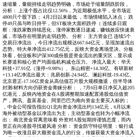
速缩量，量能持续走弱趋势明确，市场处于缩量阴跌阶段 。
分析： 上涨个股占比仅12.56%，为近期极低水平，全市场近
4800只个股下跌； 4月2日以来最低 ，市场情绪陷入冰点； 跌
停49只虽与昨日持平，但ST板块大面积跌停（ 连续多日观
察：涨跌家数持续恶化，涨停家数逐日递减，赚钱效应快速衰
减，市场存在明显的走弱趋势。 分析： 主力资金已 连续5个
交易日净流出 ，今日净流出规模达667.64亿元，呈现加速流出
态势。特大单净流出412.75亿元，反映大资金离场坚决。分板
块看，创业板和沪深300成份股是资金流出的重灾区，显示成
长赛道和核心资产均面临机构减仓压力。 净流入最大：华天
科技+37.91亿（涨停+9.98%）、东山精密+14.30亿、有研新材
+13.14亿净流出最大：兆易创新-24.94亿、澜起科技-19.43亿、
北京君正-17.16亿资金从高估值芯片股大规模撤退，但半导体
封测/材料方向仍获资金青睐分析： ，7月6日单日净买入超205
亿港元，反映内地资金在A股调整期加速配置港股低估值资
产，腾讯、盈富基金、阿里巴巴为南向资金主要买入标的；
，中金公司报告指出Q1北向资金净流出约134亿元，6月以来
海外被动型基金以净流出为主，主动型基金也转为小幅净流
出； 南北资金背离意味着 外资对A股短期持谨慎态度，而内
资正在向港股寻找避风港 分析： 资金防守特征明显 ：银行成
为唯一收涨且获大额资金流入的行业，传媒获最大资金净流入