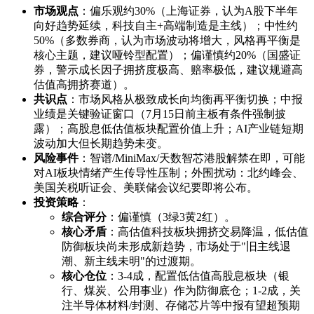
市场观点
：偏乐观约30%（上海证券，认为A股下半年
向好趋势延续，科技自主+高端制造是主线）；中性约
50%（多数券商，认为市场波动将增大，风格再平衡是
核心主题，建议哑铃型配置）；偏谨慎约20%（国盛证
券，警示成长因子拥挤度极高、赔率极低，建议规避高
估值高拥挤赛道）。
共识点
：市场风格从极致成长向均衡再平衡切换；中报
业绩是关键验证窗口（7月15日前主板有条件强制披
露）；高股息低估值板块配置价值上升；AI产业链短期
波动加大但长期趋势未变。
风险事件
：智谱/MiniMax/天数智芯港股解禁在即，可能
对AI板块情绪产生传导性压制；外围扰动：北约峰会、
美国关税听证会、美联储会议纪要即将公布。
投资策略
：
综合评分
：偏谨慎（3绿3黄2红）。
核心矛盾
：高估值科技板块拥挤交易降温，低估值
防御板块尚未形成新趋势，市场处于"旧主线退
潮、新主线未明"的过渡期。
核心仓位
：3-4成，配置低估值高股息板块（银
行、煤炭、公用事业）作为防御底仓；1-2成，关
注半导体材料/封测、存储芯片等中报有望超预期