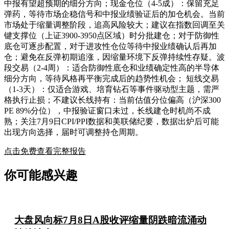
中报有望超预期的细分方向；现金仓位（4-5成）：保留充足
弹药，等待市场企稳信号和中报业绩验证后的加仓机会。当前
市场处于缩量调整阶段，追高风险较大；建议在指数回调至关
键支撑位（上证3900-3950点区域）时分批建仓；对于防御性
底仓可逐步配置，对于进攻性仓位等待中报业绩确认后再加
仓；避免在反弹初期追涨，因缩量环境下反弹持续性存疑。波
段交易（2-4周）：适合防御性底仓和业绩确定性高的半导体
细分方向，等待风格再平衡完成后的趋势性机会； 短线交易
（1-3天）：仅适合游戏、培育钻石等事件驱动型主题，需严
格执行止损；不建议长线持有：当前估值分位偏高（沪深300
PE 89%分位），中报验证窗口未过，长线建仓时机尚不成
熟；关注7月9日CPI/PPI数据和美联储纪要，数据出炉后可能
出现方向选择，届时可调整持仓周期。
点击免费查看完整报告
你可能感兴趣
大盘风向标7月8日A股收评缩量阴跌暗流涌动