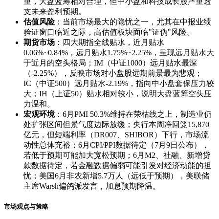
重，大盘蓝筹相对合理，但中小盘和科技成长股严重透
支未来盈利预期。
估值风险
：当前市场最大的隐忧之一，尤其在中报业绩
验证窗口临近之际，高估值板块面临"证伪"风险。
期货市场
：四大期指全线贴水，近月贴水
0.06%~0.84%，远月贴水1.75%~2.25%，呈现远月贴水大
于近月的空头格局；IM（中证1000）远月贴水最深
（-2.25%），反映市场对小盘股远期前景最为悲观；
IC（中证500）远月贴水-2.19%，指向中小盘套保压力较
大；IH（上证50）贴水相对较小，说明大盘蓝筹空头压
力温和。
宏观环境
：6月PMI 50.3%维持在荣枯线之上，制造业仍
处扩张区间但景气度边际放缓；央行本周净回笼15,870
亿元，但短端利率（DR007、SHIBOR）下行，市场流
动性总体充裕；6月CPI/PPI数据待定（7月9日公布），
若低于预期可能加大宽松预期；6月M2、社融、新增贷
款数据待定，若金融数据偏弱可能引发对经济动能的担
忧；美国6月非农新增5.7万人（远低于预期），美联储
主席Warsh偏鸽派发言，加息预期降温。
市场观点与策略