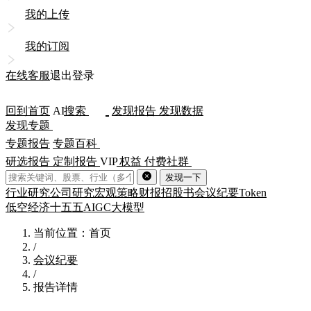
我的上传
我的订阅
在线客服
退出登录
回到首页
AI
搜索
发现报告
发现数据
发现专题
专题报告
专题百科
研选报告
定制报告
VIP
权益
付费社群
发现一下
行业研究
公司研究
宏观策略
财报
招股书
会议纪要
Token
低空经济
十五五
AIGC
大模型
当前位置：首页
/
会议纪要
/
报告详情