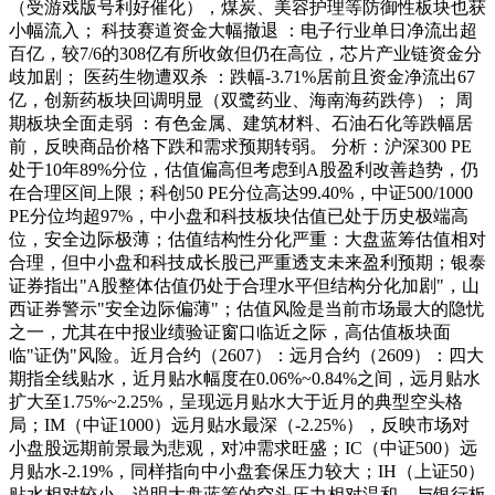
（受游戏版号利好催化），煤炭、美容护理等防御性板块也获
小幅流入； 科技赛道资金大幅撤退 ：电子行业单日净流出超
百亿，较7/6的308亿有所收敛但仍在高位，芯片产业链资金分
歧加剧； 医药生物遭双杀 ：跌幅-3.71%居前且资金净流出67
亿，创新药板块回调明显（双鹭药业、海南海药跌停）； 周
期板块全面走弱 ：有色金属、建筑材料、石油石化等跌幅居
前，反映商品价格下跌和需求预期转弱。 分析：沪深300 PE
处于10年89%分位，估值偏高但考虑到A股盈利改善趋势，仍
在合理区间上限；科创50 PE分位高达99.40%，中证500/1000
PE分位均超97%，中小盘和科技板块估值已处于历史极端高
位，安全边际极薄；估值结构性分化严重：大盘蓝筹估值相对
合理，但中小盘和科技成长股已严重透支未来盈利预期；银泰
证券指出"A股整体估值仍处于合理水平但结构分化加剧"，山
西证券警示"安全边际偏薄"；估值风险是当前市场最大的隐忧
之一，尤其在中报业绩验证窗口临近之际，高估值板块面
临"证伪"风险。近月合约（2607）：远月合约（2609）：四大
期指全线贴水，近月贴水幅度在0.06%~0.84%之间，远月贴水
扩大至1.75%~2.25%，呈现远月贴水大于近月的典型空头格
局；IM（中证1000）远月贴水最深（-2.25%），反映市场对
小盘股远期前景最为悲观，对冲需求旺盛；IC（中证500）远
月贴水-2.19%，同样指向中小盘套保压力较大；IH（上证50）
贴水相对较小，说明大盘蓝筹的空头压力相对温和，与银行板