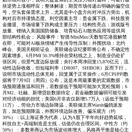
块逆势上涨相呼应；整体解读：期货市场传递出明确的偏空信
号，空头套保需求上升，尤其是中小盘方向对冲压力突出，机
构对后市持谨慎态度。利空因素主导：贵金属下跌、科技股资
金撤退、市场缩量下跌构成主要压力；结构性亮点：游戏版号
放量、锂纳入美国国防储备、培育钻石AI散热应用等提供局
部结构性机会； 风险事件：智谱/MiniMax/天数智芯港股解禁
在即，可能对AI板块情绪产生传导性压制；外围扰动：北约
峰会、美国关税听证会、美联储会议纪要即将公布，不确定性
因素增多。6月PMI 50.3%维持在荣枯线之上，制造业仍处扩
张区间，但景气度边际放缓；央行本周净回笼15,870亿元，流
动性边际收敛，但短端利率（DR007、SHIBOR）反而下行，
说明市场流动性总体充裕，回笼属于正常操作；6月CPI/PPI数
据将于7月9日（周四）公布，这是本周最重要的宏观数据，市
场预期通胀温和回升，若数据低于预期可能加大宽松预期；6
月M2、社融、新增贷款数据待定，若金融数据偏弱可能引发
对经济动能的担忧；美国6月非农仅新增5.7万人（远低于预期
11万），劳动力市场边际降温，美联储主席Warsh偏鸽派发
言，加息预期降温，外围环境边际改善。偏乐观方（约
30%）：以上海证券为代表，认为A股下半年向好趋势延续，
科技自主+高端制造是主线，估值仍在合理区间。中性方（约
50%）：多数券商认为市场波动将增大，风格再平衡是核心主