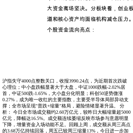
沪指失守4000点整数关口，收报3990.24点，为近期首次跌破
心理位；中小盘跌幅显著大于大盘，中证1000跌幅-2.02%居
首，中证500跌-1.65%，大小盘分化明显；科创50逆势微涨
0.27%，成为唯一收红的主要指数，主要受半导体局部异动支
撑；全市场呈现"普跌+缩量"格局，避险情绪显著升温。 分
析： 今日全市场成交额约2.60万亿元，较昨日大幅缩量超5000
亿元，降幅达16.5%。成交额连续萎缩反映市场参与意愿明显
下降，增量资金入场动能不足。回顾上周，成交额从周三高点
的3.68万亿持续回落，周五已较周三缩量13%，今日进一步加