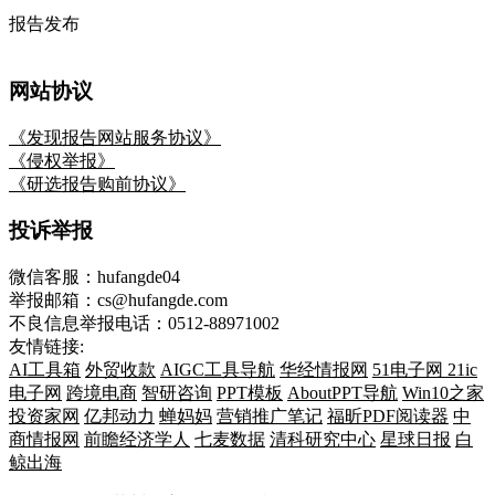
报告发布
网站协议
《发现报告网站服务协议》
《侵权举报》
《研选报告购前协议》
投诉举报
微信客服：hufangde04
举报邮箱：cs@hufangde.com
不良信息举报电话：0512-88971002
友情链接:
AI工具箱
外贸收款
AIGC工具导航
华经情报网
51电子网
21ic
电子网
跨境电商
智研咨询
PPT模板
AboutPPT导航
Win10之家
投资家网
亿邦动力
蝉妈妈
营销推广笔记
福昕PDF阅读器
中
商情报网
前瞻经济学人
七麦数据
清科研究中心
星球日报
白
鲸出海