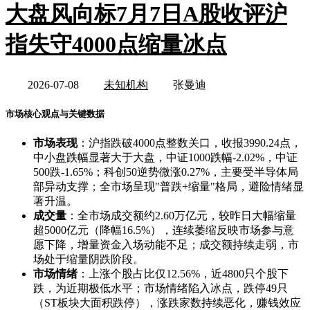
大盘风向标7月7日A股收评沪
指失守4000点缩量冰点
2026-07-08
未知机构
张曼迪
市场核心观点与关键数据
市场表现
：沪指跌破4000点整数关口，收报3990.24点，
中小盘跌幅显著大于大盘，中证1000跌幅-2.02%，中证
500跌-1.65%；科创50逆势微涨0.27%，主要受半导体局
部异动支撑；全市场呈现"普跌+缩量"格局，避险情绪显
著升温。
成交量
：全市场成交额约2.60万亿元，较昨日大幅缩量
超5000亿元（降幅16.5%），连续萎缩反映市场参与意
愿下降，增量资金入场动能不足；成交额持续走弱，市
场处于缩量阴跌阶段。
市场情绪
：上涨个股占比仅12.56%，近4800只个股下
跌，为近期极低水平；市场情绪陷入冰点，跌停49只
（ST板块大面积跌停），涨跌家数持续恶化，赚钱效应