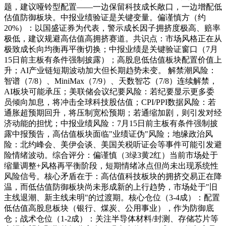
题，建议哑铃型配置——一边保留科技成长敞口，一边增配低
估值防御板块。中报业绩验证是关键变量。偏谨慎方（约
20%）：以国盛证券为代表，警示成长因子拥挤度极高、赔率
极低，建议规避高估值高拥挤赛道。共识点：市场风格正在从
极致成长向均衡再平衡切换；中报业绩是关键验证窗口（7月
15日前主板有条件强制披露）；高股息低估值板块配置价值上
升；AI产业链短期波动加大但长期趋势未变。 解禁潮风险：
智谱（7/8）、MiniMax（7/9）、天数智芯（7/8）连续解禁，
AI板块可能承压；美联储会议纪要风险：若纪要显示更多委
员倾向加息，将冲击全球科技股估值；CPI/PPI数据风险：若
通胀超预期回升，将压制宽松预期；若通缩加剧，则引发对经
济动能的担忧；中报业绩风险：7月15日前主板有条件强制披
露中报预告，高估值板块面临"业绩证伪"风险；地缘政治风
险：北约峰会、美伊会谈、美国关税听证会等事件可能引发避
险情绪波动。综合评分：偏谨慎（3绿3黄2红）当前市场处于
缩量调整+风格再平衡阶段，短期情绪冰点但尚未出现系统性
风险信号。核心矛盾在于：高估值科技板块的拥挤交易正在降
温，而低估值防御板块尚未形成新的上行趋势，市场处于"旧
主线退潮、新主线未明"的过渡期。核心仓位（3-4成）：配置
低估值高股息板块（银行、煤炭、公用事业），作为防御底
仓；战术仓位（1-2成）：关注半导体材料/封测、存储芯片等