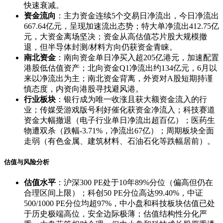
快速衰减。
资金流向
：主力资金连续5个交易日净流出，今日净流出
667.64亿元，呈现加速流出态势；特大单净流出412.75亿
元，大资金离场坚决；资金从高估值芯片股大规模撤
退，但半导体封测/材料方向仍获资金青睐。
南北资金
：南向资金单日净买入超205亿港元，加速配置
港股低估值资产；北向资金Q1净流出约134亿元，6月以
来以净流出为主；南北资金背离，外资对A股短期持谨
慎态度，内资向港股寻找避风港。
行业板块
：银行成为唯一收涨且获大额资金流入的行
业；传媒受游戏版号利好催化获资金净流入；科技赛道
资金大幅撤退（电子行业单日净流出超百亿）；医药生
物遭双杀（跌幅-3.71%，净流出67亿）；周期板块全面
走弱（有色金属、建筑材料、石油石化等跌幅居前）。
估值与风险分析
估值水平
：沪深300 PE处于10年89%分位（偏高但仍在
合理区间上限）；科创50 PE分位高达99.40%，中证
500/1000 PE分位均超97%，中小盘和科技板块估值已处
于历史极端高位，安全边际极薄；估值结构性分化严