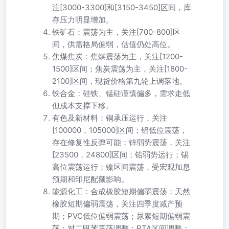
注[3000-3300]和[3150-3450]区间，库
存压力明显增加。
铁矿石：震荡为主，关注[700-800]区
间，供需格局偏弱，估值仍处高位。
焦煤焦炭：焦煤震荡为主，关注[1200-
1500]区间；焦炭震荡为主，关注[1800-
2100]区间，现货价格第九轮上调落地。
铁合金：硅铁、锰硅谨慎偏多，需求走低
但成本支撑下移。
有色及新材料：铜承压运行，关注
[100000，105000]区间；铝低位震荡，
存在修复性反弹可能；锌弱势震荡，关注
[23500，24800]区间；铅弱势运行；锡
高位震荡运行；镍区间震荡，受宏观加息
预期和印尼配额影响。
能源化工：合成橡胶短期偏弱震荡；天然
橡胶短期偏弱震荡，关注四季度减产预
期；PVC低位偏弱震荡；尿素短期偏弱震
荡；对二甲苯震荡调整；PTA区间调整；