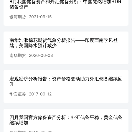
8月我国储备资产和外汇储备分析：中国陡然增加SDR
进行引用、刊发的，需在允许的范围内使用，并注明出处
储备资产
为“西南期货”，且不得对本报告进行任何有悖原意的引用、
删节和修改。 若本公司以外的其他机构（以下简称“该机
银河期货
2021-09-15
构”）发送本报告，则由该机构独自为此发送行为负责。通
过此途径获得本报告的投资者应自行联系该机构以要求获悉
更详细信息或进行交易。本报告不构成本公司向该机构之客
户提供的投资建议，本公司、本公司员工或者关联机构亦不
南华浩淞棉花期货气象分析报告——印度西南季风登
陆，美国降水预计减少
为该机构之客户因使用本报告或报告所载内容引起的任何损
失承担任何责任。
南华期货
2026-06-08
宏观经济分析报告：资产价格变动助力外汇储备继续回
升
华安证券
2017-09-12
四月我国官方储备资产分析：外汇储备平稳，黄金储备
继续增加