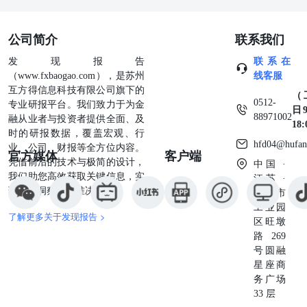
公司简介
联系我们
发现报告
联系在
（www.fxbaogao.com），是苏州
线客服
互方得信息科技有限公司旗下的
（
0512-
专业研报平台。我们致力于为金
日9
88971002
融从业者与投资者提供全面、及
18
时的研报数据，覆盖宏观、行
hfd04@hufan
业、公司、财报等全方位内容。
官方媒体
客户端
凭借前沿的技术与极简的设计，
中国 ·
我们助您高效获取关键信息，实
江苏 ·
现深度洞察与精准决策。
苏州市
工业园
了解更多关于发现报告 >
区旺墩
路269
号圆融
星座商
务广场
33 层