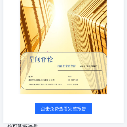
月外汇储备规模下降。央行数据显示，6月末我国黄金储备
报7544万盎司（约2346.446吨），环比增加48万盎司（约
14.93吨），为连续第20个月增持黄金。 央行行长潘功胜
在“香港固定收益及货币峰会暨债券通论坛”上表示，下一步
将聚焦四方面继续支持香港国际金融中心发展。一是深化金
融市场互联互通，债券通南向通年度投资净额度从目前的
5000亿元提升至8000亿元；将南向通债券纳入回购支持范
围，把产品范围拓展至港币债券和人民币债券的相关产品。
二是支持香港发展多元化的金融市场，包括推出离岸人民币
国债期货，扩大人民币债券作为离岸市场合格担保品的适用
范围等。三是巩固香港离岸人民币业务的枢纽地位，将人民
币业务资金安排的规模由目前的2000亿元增加至5000亿元。
四是坚定维护香港的金融稳定与金融安全。 主要品种数据
要闻 能源化工板块 乙二醇：CCF讯，7月6日至7月12日，张
家港到货数量约为0.3万吨，太仓码头到货数量约为1.7万
吨，宁波到货数量约为0.6万吨，上海到货数量约为0万吨，
主港计划到货数量约为2.6万吨。山西一套30万吨/年的合成
气制乙二醇装置初步计划于7.20前后停车检修，预计时长一
点击免费查看完整报告
个月附近。 有色及新材料板块 碳酸锂：1.从信用中国官网
查询到，宜春时代新能源矿业有限公司已经获得安全生产许
可证。2.日前，尼日利亚联邦政府在纳萨拉瓦州正式启用该
你可能感兴趣