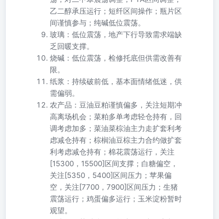
乙二醇承压运行；短纤区间操作；瓶片区
间谨慎参与；纯碱低位震荡。
玻璃：低位震荡，地产下行导致需求端缺
乏回暖支撑。
烧碱：低位震荡，检修托底但供需改善有
限。
纸浆：持续破前低，基本面情绪低迷，供
需偏弱。
农产品：豆油豆粕谨慎偏多，关注短期冲
高离场机会；菜粕多单考虑轻仓持有，回
调考虑加多；菜油菜棕油主力走扩套利考
虑减仓持有；棕榈油豆棕主力合约做扩套
利考虑减仓持有；棉花震荡运行，关注
[15300，15500]区间支撑；白糖偏空，
关注[5350，5400]区间压力；苹果偏
空，关注[7700，7900]区间压力；生猪
震荡运行；鸡蛋偏多运行；玉米淀粉暂时
观望。