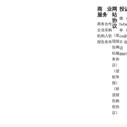
商业
网
投
服务
站
微
协
商务合作
huf
议
企业采购
举
《发
机构入驻
cs@
现报
报告发布
不
告网
话
站服
889
务协
议》
《侵
权举
报》
《研
选报
告购
前协
议》