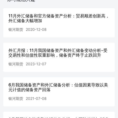
国迄今规模最大的锂加工厂。该厂由钻石新能源公司运营，
日加工能力达6000公吨，年产能300万公吨，总统提努布通
过副总统谢蒂马主持了揭牌仪式。 农产品板块 豆油豆粕：
11月外汇储备和官方储备资产分析：贸易顺差创新高，
Ifind数据，至7月3日，样本油厂豆粕库存72万吨，环比+1
外汇储备大幅增加
万吨；豆油库存126万吨，环比+5万吨。 报告内容由以上分
银河期货
2020-12-08
析师提供。内容及观点仅供学习和参考，不构成任何投资建
议。市场有风险，投资需谨慎。 免责声明 西南期货有限公
司具有期货交易咨询业务资格和经营期货业务资格（许可证
号：91500000202897127J）。本报告仅供西南期货有限公司
外汇月报：11月我国储备资产和外汇储备变动分析-受
（以下简称“本公司”）的客户使用。本公司不会因接收人收
交易性和估值性双重影响，储备资产终于止跌回升
到本报告而视其为本公司的当然客户。本报告仅在相关法律
银河期货
2023-12-07
许可的情况下发放，并仅为提供信息而发放，概不构成任何
广告。 本报告中的信息来源于公开的资料或实地调研，尽
管我们相信报告中资料来源的可靠性，但本公司对这些信息
的准确性及完整性不作任何保证。本报告中的资料、意见、
6月我国储备资产和外汇储备分析：估值因素导致以美
预测均反映报告初次公开发布时的判断，可能会随时调整，
元计值的储备资产回落
本公司没有义务和责任去及时更新本报告并通知客户。本报
告所载的全部内容只提供给客户做参考之用，不作为客户的
银河期货
2021-07-08
直接投资依据，本公司不因客户使用本报告而产生的损失承
担任何责任。 本报告版权仅为本公司所有任何机构和个人
不得以任何形式翻版复制、发表或引用。如征得本公司同意