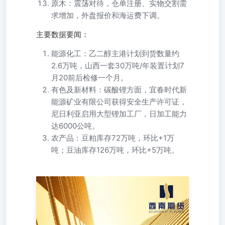
原木：震荡对待，仓单注册、实物交割需
求增加，外盘报价和海运费下调。
主要数据要闻：
能源化工：乙二醇主港计划到货数量约
2.6万吨，山西一套30万吨/年装置计划7
月20前后检修一个月。
有色及新材料：碳酸锂方面，宜春时代新
能源矿业有限公司获得安全生产许可证，
尼日利亚启用大型锂加工厂，日加工能力
达6000公吨。
农产品：豆粕库存72万吨，环比+1万
吨；豆油库存126万吨，环比+5万吨。
2026年7月8日星期三 地址：电话：重庆市江北区金沙门路
32号23层；023-67071029上海市浦东新区世纪大道210号10
楼1001；021-61101854 宏观动态 国家外汇局数据显示，截
至6月末，我国外汇储备规模为34163亿美元，较5月末下降
260亿美元。汇率折算和资产价格变化等因素综合作用，当