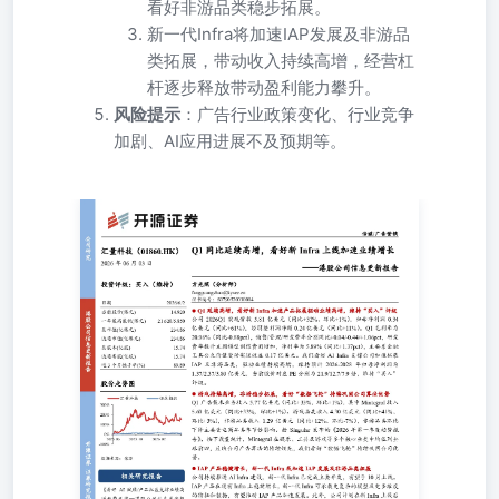
看好非游品类稳步拓展。
新一代Infra将加速IAP发展及非游品
类拓展，带动收入持续高增，经营杠
杆逐步释放带动盈利能力攀升。
风险提示
：广告行业政策变化、行业竞争
加剧、AI应用进展不及预期等。
2026年06月03日 ——港股公司信息更新报告 方光照（分析
师）fangguangzhao@kysec.cn证书编号：S0790520030004 投
资评级：买入（维持） Q1延续高增，看好新Infra加速产
品拓展驱动业绩高增，维持“买入”评级 公司2026Q1实现营
收5.81亿美元（同比+32%、环比+1%），归母净利润0.34亿
美元（同比+61%），经调整利润净额0.24亿美元（同比
+11%）。Q1毛利率为20.96%（同比-0.88pct），销售/管理/
研发费率分别同比+0.04/-0.44/+1.06pct，研发费率提升主因
模型训练费用增加，净利率为5.89%（同比+1.37pct），主
要系金融工具公允价值变动实现收益0.17亿美元。我们看好
AIInfra支撑公司加速拓展IAP及非游品类，驱动业绩持续高
增，维持预计2026-2028年归母净利润为1.37/2.37/3.80亿美
元，当前股价对应PE分别为21.9/12.7/7.9倍，维持“买入”评