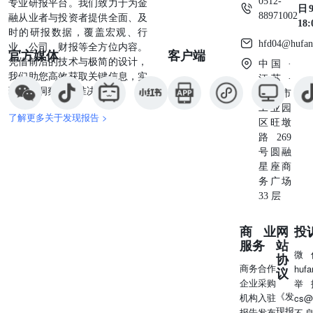
0512-
专业研报平台。我们致力于为金
务标记及标记。 开源证券研究所 深圳地址：深圳市福田区
日9
88971002
融从业者与投资者提供全面、及
金田路2030号卓越世纪中心1号楼45层邮编：518000邮箱：
18
时的研报数据，覆盖宏观、行
research@kysec.cn 上海地址：上海市浦东新区世纪大道1788
hfd04@hufan
业、公司、财报等全方位内容。
号陆家嘴金控广场1号楼3层邮编：200120邮箱：
官方媒体
客户端
凭借前沿的技术与极简的设计，
中国 ·
research@kysec.cn 西安地址：西安市高新区锦业路1号都市
我们助您高效获取关键信息，实
江苏 ·
之门B座5层邮编：710065邮箱：research@kysec.cn 北京地
现深度洞察与精准决策。
苏州市
址：北京市西城区西直门外大街18号金贸大厦C2座9层邮
工业园
编：100044邮箱：research@kysec.cn
了解更多关于发现报告 >
区旺墩
路269
号圆融
星座商
务广场
33 层
商业
网
投
服务
站
微
协
商务合作
huf
议
企业采购
举
《发
机构入驻
cs@
现报
报告发布
不