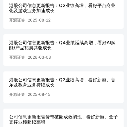
续—港股公司信息更新报告》-2026.3.13 《Q4业绩延续高
港股公司信息更新报告：Q2业绩高增，看好平台商业
增，看好AI赋能/产品拓展共驱成长—港股公司信息更新报
化及游戏业务加速成长
告》-2026.3.3 《Q3经调整利润高增，看好AI赋能深化驱动
开源证券
2025-08-22
成长—港股公司信息更新报告》-2025.11.26 风险提示：广
告行业政策变化、行业竞争加剧、AI应用进展不及预期
等。财务摘要和估值指标 特别声明 《证券期货投资者适当
性管理办法》、《证券经营机构投资者适当性管理实施指引
港股公司信息更新报告：Q4业绩延续高增，看好AI赋
（试行）》已于2017年7月1日起正式实施。根据上述规定，
能/产品拓展共驱成长
开源证券评定此研报的风险等级为R4（中高风险），因此
通过公共平台推送的研报其适用的投资者类别仅限定为境内
开源证券
2026-03-03
专业投资者及风险承受能力为C4、C5的普通投资者。若您
并非境内专业投资者及风险承受能力为C4、C5的普通投资
者，请取消阅读，请勿收藏、接收或使用本研报中的任何信
港股公司信息更新报告：Q2业绩高增，看好新游、音
息。因此受限于访问权限的设置，若给您造成不便，烦请见
乐及教育业务持续成长
谅！感谢您给予的理解与配合。 分析师承诺 本研究报告的
署名人员具有中国证券业协会授予的证券投资咨询执业资格
开源证券
2025-08-15
或相当的专业胜任能力，以勤勉的职业态度，独立、客观地
出具本报告，并对内容和观点负责。本报告清晰准确地反映
了署名人员的研究观点，所包含的分析基于各种假设，不同
假设可能导致分析结果出现重大不同。本报告采用的各种估
公司信息更新报告传奇破圈成效初现，看好新游、盒子
支撑业绩延续高增
值方法及模型均有其局限性，估值结果不保证所涉及证券能