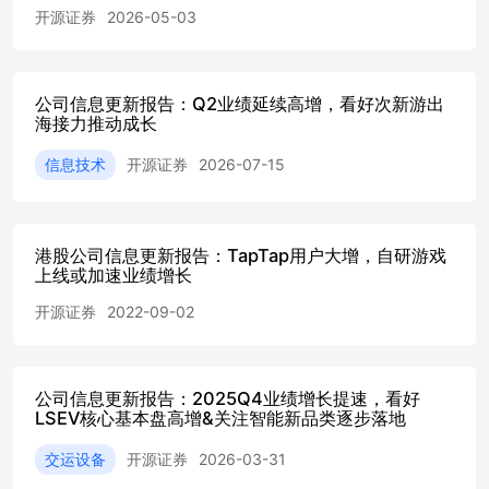
够在该价格交易。本报告署名人员保证他们报酬的任何一部
开源证券
2026-05-03
分不曾与，不与，也将不会与本报告中具体的推荐意见或观
点有直接或间接的联系。 分析、估值方法的局限性说明 本
报告所包含的分析基于各种假设，不同假设可能导致分析结
果出现重大不同。本报告采用的各种估值方法及模型均有其
公司信息更新报告：Q2业绩延续高增，看好次新游出
局限性，估值结果不保证所涉及证券能够在该价格交易。
海接力推动成长
法律声明 开源证券股份有限公司是经中国证监会批准设立
的证券经营机构，已具备证券投资咨询业务资格。 本报告
信息技术
开源证券
2026-07-15
仅供开源证券股份有限公司（以下简称“本公司”）的客户使
用。本公司不会因接收人收到本报告而视其为客户。本报告
是发送给开源证券客户的，属于商业秘密材料，只有开源证
港股公司信息更新报告：TapTap用户大增，自研游戏
券客户才能参考或使用。 本报告是基于本公司认为可靠的
上线或加速业绩增长
已公开信息，但本公司不保证该等信息的准确性或完整性。
本报告所载的资料、工具、意见及推测只提供给客户作参考
开源证券
2022-09-02
之用，并非作为或被视为出售或购买证券或其他金融工具的
邀请或向人做出邀请。本报告所载的资料、意见及推测仅反
映本公司于发布本报告当日的判断，本报告所指的证券或投
资标的的价格、价值及投资收入可能会波动，过往的业绩表
公司信息更新报告：2025Q4业绩增长提速，看好
现不应作为其日后表现的预示。在不同时期，本公司可发出
LSEV核心基本盘高增&关注智能新品类逐步落地
与本报告所载资料、意见及推测不一致的报告。客户应当考
交运设备
开源证券
2026-03-31
虑到本公司可能存在可能影响本报告客观性的利益冲突，不
应视本报告为做出投资决策的唯一因素。本报告中所指的投