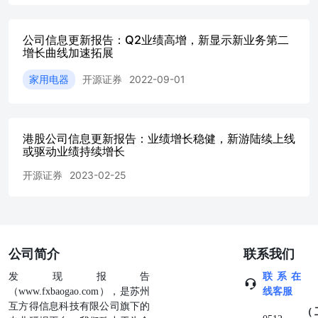
资及服务可能不适合个别客户，不构成客户私人咨询建议。
本公司未确保本报告充分考虑到个别客户特殊的投资目标、
公司信息更新报告：Q2业绩高增，新显示新业务第二
财务状况或需要。本公司建议客户应考虑本报告的任何意见
增长曲线加速拓展
或建议是否符合其特定状况，以及（若有必要）咨询独立投
资顾问。在任何情况下，本报告中的信息或所表述的意见并
家用电器
开源证券
2022-09-01
不构成对任何人的投资建议。在任何情况下，本公司不对任
何人因使用本报告中的任何内容所引致的任何损失负任何责
任。若本报告的接收人非本公司的客户，应在基于本报告做
出任何投资决定或就本报告要求任何解释前咨询独立投资顾
港股公司信息更新报告：业绩增长稳健，新游陆续上线
问。投资者应自主作出投资决策并自行承担投资风险，任何
或驱动业绩持续增长
形式的分享证券投资收益或者分担证券投资损失的书面或口
开源证券
2023-02-25
头承诺均为无效。 开源证券在法律允许的情况下可参与、
投资或持有本报告涉及的证券或进行证券交易，或向本报告
涉及的公司提供或争取提供包括投资银行业务在内的服务或
业务支持。开源证券可能与本报告涉及的公司之间存在业务
关系，并无需事先或在获得业务关系后通知客户。 本报告
的版权归本公司所有。本公司对本报告保留一切权利。未经
公司简介
联系我们
本公司事先书面授权，本报告的任何部分均不得以任何方式
发现报告
联系在
制作任何形式的拷贝、复印件或复制品，或再次分发给任何
（www.fxbaogao.com），是苏州
线客服
其他人，或以任何侵犯本公司版权的其他方式使用。所有本
互方得信息科技有限公司旗下的
报告中使用的商标、服务标记及标记均为本公司的商标、服
（