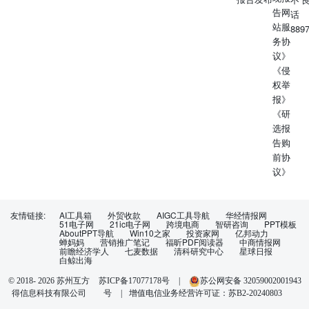
告网
话
站服
889
务协
议》
《侵
权举
报》
《研
选报
告购
前协
议》
友情链接:
AI工具箱
外贸收款
AIGC工具导航
华经情报网
51电子网
21ic电子网
跨境电商
智研咨询
PPT模板
AboutPPT导航
Win10之家
投资家网
亿邦动力
蝉妈妈
营销推广笔记
福昕PDF阅读器
中商情报网
前瞻经济学人
七麦数据
清科研究中心
星球日报
白鲸出海
苏ICP备17077178号
|
苏公网安备 32059002001943
© 2018-
2026
苏州互方
得信息科技有限公司
号
|
增值电信业务经营许可证：苏B2-20240803