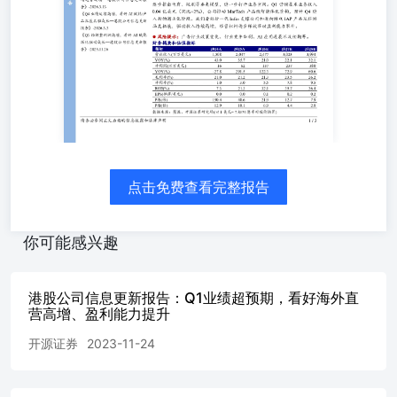
级。 游戏持续高增，非游稳步拓展，看好“数据飞轮”持续
巩固公司算法优势 Q1广告技术业务收入5.77亿美元（同比
+33%，环比+1%），其中Mintegral收入5.60亿美元（同比
+33%，环比+1%）。游戏品类收入4.30亿美元（同比
+41%、环比+3%），非游品类收入1.29亿美元（同比
+12%、环比-7%），非游品类环比下降主要受电商品类季
节性影响。据Singular发布的《2026年第一季度趋势报
告》，按下载量统计，Mintegral在娱乐、工具及游戏等多个
核心垂类中均位列全球前四，反映公司广告算法的持续领
先，我们看好“数据飞轮”持续巩固公司优势。 IAP产品稳
点击免费查看完整报告
健增长，新一代Infra或加速IAP发展及非游品类拓展 相关研
究报告 公司持续推进AIInfra建设，新一代Infra已完成主要
开发，有望于10月上线。IAP产品在现有Infra上稳健增长，
你可能感兴趣
新一代Infra可承载更复杂的模型及更多维度的特征和数据，
有望推动IAP产品加速发展。此外，公司计划在新Infra上线
后逐步推出电商、短剧等垂类模型，进一步打开业务空间。
港股公司信息更新报告：Q1业绩超预期，看好海外直
Q1营销技术业务收入0.04亿美元（同比+2%），公司推动
营高增、盈利能力提升
MarTech产品线智能体化重构，预计Q4进入新的商业化阶
开源证券
2023-11-24
段。我们看好新一代Infra支撑公司加速向游戏IAP产品及非
游品类拓展，驱动收入持续高增，经营杠杆逐步释放带动盈
利能力攀升。 《看好AI赋能/产品拓展支撑业绩高增趋势延