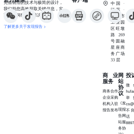
凭借前沿的技术与极简的设计，
中国 ·
我们助您高效获取关键信息，实
江苏 ·
现深度洞察与精准决策。
苏州市
工业园
了解更多关于发现报告 >
区旺墩
路269
号圆融
星座商
务广场
33 层
商业
网
投
服务
站
微
协
商务合作
huf
议
企业采购
举
《发
机构入驻
cs@
现报
报告发布
不
告网
话
站服
889
务协