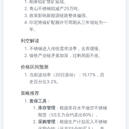
刚果钴矿禁矿延续。
青山不锈钢拟减产25万吨。
政策影响新能源链路整体偏强。
印尼将镍矿配额许可周期从三年缩短为一
年。
利空解读
不锈钢进入传统需求淡季，去库缓慢。
镍铁产业链矛盾加深，过剩局面不改。
价格区间预测
当前波动率（20日滚动）：15.17%，历
史百分位3.2%。
策略推荐
套保工具
：
库存管理
：根据库存水平做空不锈钢
期货（SS主力合约卖出60%）。
采购管理
：根据生产计划买入不锈钢
远期合约（远月SS合约买入），并