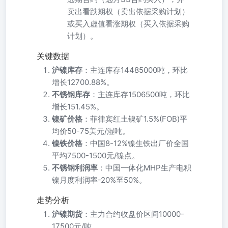
卖出看跌期权（卖出依据采购计划）
或买入虚值看涨期权（买入依据采购
计划）。
关键数据
沪镍库存
：主连库存14485000吨，环比
增长12700.88%。
不锈钢库存
：主连库存1506500吨，环比
增长151.45%。
镍矿价格
：菲律宾红土镍矿1.5%(FOB)平
均价50-75美元/湿吨。
镍铁价格
：中国8-12%镍生铁出厂价全国
平均7500-1500元/镍点。
不锈钢利润率
：中国一体化MHP生产电积
镍月度利润率-20%至50%。
走势分析
沪镍期货
：主力合约收盘价区间10000-
17500元/吨。