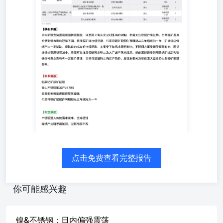
价资源明显减少，后续可关注反倾销税走势以及大厂减产落
地情况。新能源链路受到刚果钴矿扰动和硫磺价格高企影响
有一定挺价情绪，目前仍然维持以销定产局势。后续主要关
注新能源大盘走势以及镍矿配额影响。 【利多解读】 刚果
钴矿禁矿延续青山不锈钢拟减产25万吨政策影响新能源链路
整体偏强印尼将镍矿配额许可周期从三年缩短为一年 【利
空解读】 不锈钢进入传统需求淡季，去库缓慢镍铁产业链
矛盾加深，过剩局面不改 纯镍库存高企 七月镍矿基准价以
及升水轻微下调
点击免费查看完整报告
你可能感兴趣
镍&不锈钢：日内偏强震荡