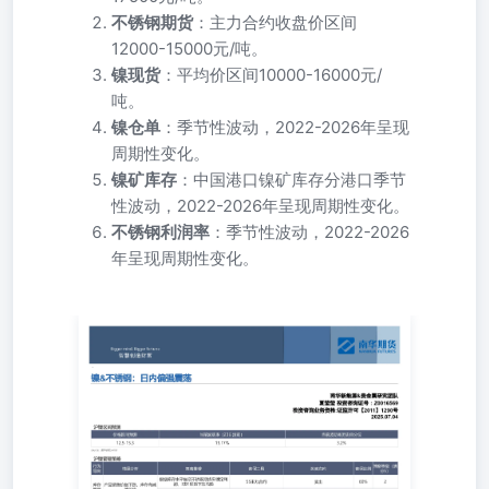
不锈钢期货
：主力合约收盘价区间
12000-15000元/吨。
镍现货
：平均价区间10000-16000元/
吨。
镍仓单
：季节性波动，2022-2026年呈现
周期性变化。
镍矿库存
：中国港口镍矿库存分港口季节
性波动，2022-2026年呈现周期性变化。
不锈钢利润率
：季节性波动，2022-2026
年呈现周期性变化。
南华新能源&贵金属研究团队夏莹莹投资咨询证号：
Z0016569投资咨询业务资格:证监许可【2011】1290号
2025.07.04 【核心矛盾】 日内沪镍走势震荡偏强持续偏
强，消息面上青山完成对张浦的收购，仍需关注后续行情发
酵。七月镍矿基准价受到镍市影响轻微下调，菲律宾矿端持
续坚挺，印尼将镍矿配额许可周期从三年缩短为一年，矿端
供应情绪产生一定扰动。镍铁日内成交价持续阴跌，主要受
下游需求弱势影响。不锈钢方面受期货偏强影响，现货端低