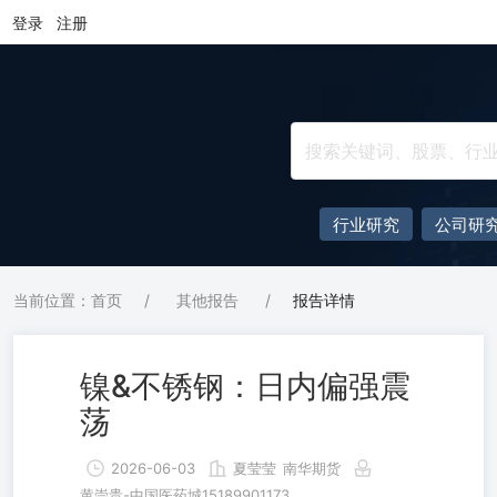
登录
注册
行业研究
公司研
当前位置：首页
/
其他报告
/
报告详情
镍&不锈钢：日内偏强震
荡
2026-06-03
夏莹莹
南华期货
黄崇贵-中国医药城15189901173