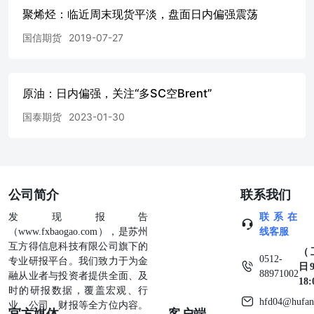
聚烯烃：临近周末现货平淡，盘面日内偏强震荡
国信期货
2019-07-27
原油：日内偏强，关注“多SC空Brent”
国泰期货
2023-01-30
公司简介
联系我们
发现报告
联系在
（www.fxbaogao.com），是苏州
线客服
互方得信息科技有限公司旗下的
（
0512-
专业研报平台。我们致力于为金
日9
88971002
融从业者与投资者提供全面、及
18
时的研报数据，覆盖宏观、行
hfd04@hufan
业、公司、财报等全方位内容。
官方媒体
客户端