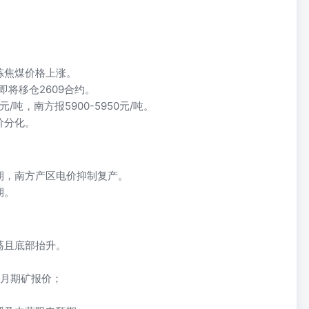
炼焦煤价格上涨。
即将移仓2609合约。
元/吨，南方报5900-5950元/吨。
价分化。
期，南方产区电价抑制复产。
期。
荡且底部抬升。
7月期矿报价；