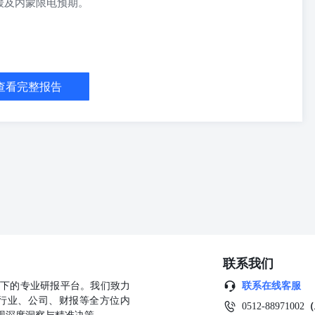
缓及内蒙限电预期。
震荡 硅铁 【市场动态】 作者：李娟 1.宏观产业：中国物流与采购联合会数
张区间。5月份我国物流业景气指数为50.3%，较上月上升0.6%，重
，业务总量指数、新订单指数、固定资产投资完成额指数、从业人员指
查看完整报告
从业资格号：F0291072交易咨询号：Z0012479 2.硅铁期货：硅铁主
仓12367手，结算价5932，移仓趋势明显。（数据来源：文华财经） 3.硅
5550元/吨，75硅铁报5900-6000元/吨现金含税出厂。（数据来
66936 2639 4.成本端：青海、宁夏硅石到厂价160-200元/吨，神木兰炭小料
元/吨，青海5月电价差距较大，结算在0.3-0.42元/度，主流在0.3-0.36
 【基本面分析】 1.供需：硅铁周度供需错配走扩，月度供应微宽松。
83%环比前一周增0.55%，日均产量15771吨环比前一周增2.20%。五大
硅铁周供应11.04万吨环比前一周增2.22%，周度供需错配走扩。（数据来
降，仓单和非标降库预期。Mysteel统计，5月全国样本钢厂硅铁库存天数
库存量69810吨环比减少5470吨。今日硅铁仓单7320张较上个交易日减
：Mysteel、郑州商品交易所） 【总结】 1.观点：短期日线震荡偏
1）兰炭提涨预期仍在，电价下跌边际递减，企业盈利情况好转；（2）周
联系我们
；（3）长期反内卷和节能降碳政策底支撑，短期关注成本支撑和复产
革委、国家能源局等五部门近期联合印发的《非化石能源电力消费核算指南
公司旗下的专业研报平台。我们致力
联系在线客服
业的绿色转型进入了“数据化、精细化”的强监管新阶段。国内市场炼焦
行业、公司、财报等全方位内
0512-88971002
（
其中低硫主焦煤（A11、S1、V23、G80，强度70以上）出厂价含税