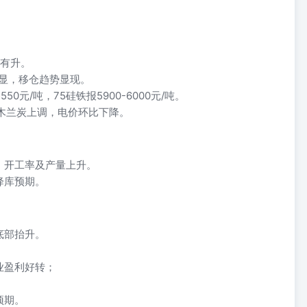
中有升。
明显，移仓趋势显现。
0元/吨，75硅铁报5900-6000元/吨。
，神木兰炭上调，电价环比下降。
，开工率及产量上升。
降库预期。
底部抬升。
业盈利好转；
预期。