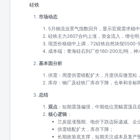
硅铁
市场动态
5月物流业景气指数回升，显示宏观需求稳
硅铁主力2607合约上涨，资金流入，增仓
现货价格稳中上调，72硅铁自然块报5500-555
成本端：青海硅石到厂价160-200元/吨
基本面分析
供需：周度供需错配扩大，月度供应微宽松
库存：钢厂及硅铁厂库存下降，仓单和非标
总结
观点
：短期震荡偏强，中期低位宽幅震荡且
核心逻辑
：
兰炭提涨预期、电价下跌边际递减、企
供需错配扩大，库存下降；
长期政策底支撑，短期关注成本及复产