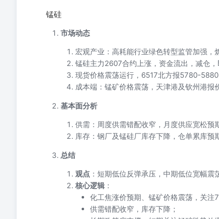
锰硅
市场动态
宏观产业：高耗能行业绿色转型监管加强，
锰硅主力2607合约上涨，资金流出，减仓，
现货价格震荡运行，6517北方报5780-5880
成本端：锰矿价格震荡，天津港及钦州港报
基本面分析
供需：周度供需错配收窄，月度供应宽松预
库存：钢厂及锰硅厂库存下降，仓单累库预
总结
观点
：短期低位反弹承压，中期低位宽幅震
核心逻辑
：
化工焦涨价预期、锰矿价格震荡，关注
供需错配收窄，库存下降；