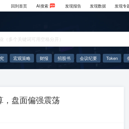
回到首页
AI
搜索
发现报告
发现数据
发现专
究
宏观策略
财报
招股书
会议纪要
Token
AIGC
大模型
算，盘面偏强震荡