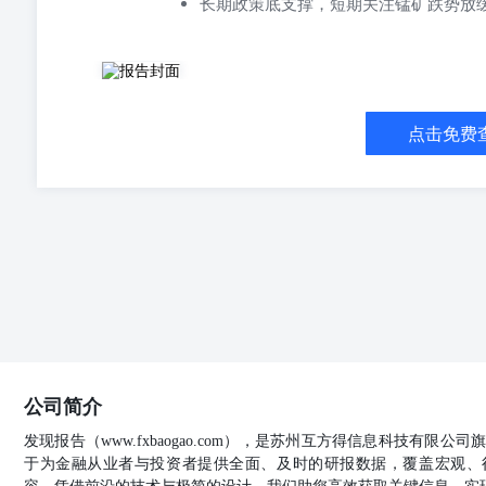
长期政策底支撑，短期关注锰矿跌势放
铁合金日报|2026-06-03 5月电价逐步结算，盘面偏强
据显示，5月物流业务需求稳中有升，物流业景气指数重回扩
回扩张区间。分项指数中，大多数较上月有所回升。其中
点击免费
数等均位于扩张区间。（资讯来源：Mysteel） 铁合金分析师 
力2607合约收于5962涨1.02%，资金净流入6814万，增
铁现货：硅铁现货价格稳中上调，主产区72硅铁自然块报5500-
源：Mysteel） 邮箱：lj@rongdaqh.com联系方式：13
价格上调60元/吨执行810元/吨，河北70#氧化铁皮710-730
元/度环比4月降2-10分。（数据来源：中国铁合金在线）
Mysteel统计，上周全国136家独立硅铁企业样本开工率29.
钢种70%硅铁周需求20473.7吨环比前一周增0.74%，
源：Mysteel） 2.库存：钢厂库存下降，硅铁厂库存下
15.61天环比下降6.92%，上周全国60家独立硅铁企业样本
少19张，仓单预报41张较上个交易日增加41张。（数据来源
强，中期低位宽幅震荡且底部抬升。 2.核心逻辑： （
公司简介
度供需错配走扩，钢厂降库，硅铁厂降库，仓单降库预期
预期。 锰硅 【市场动态】 1.宏观产业：国家发展改
发现报告（www.fxbaogao.com），是苏州互方得信息科技有限
（试行）》（以下简称《指南》），标志着我国高耗能行
于为金融从业者与投资者提供全面、及时的研报数据，覆盖宏观、
煤偏强运行，2日吕梁离石市场主流煤种价格上涨150元/吨，