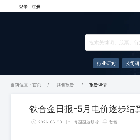
登录
注册
行业研究
公司研
当前位置：首页
/
其他报告
/
报告详情
铁合金日报-5月电价逐步结
2026-06-03
华融融达期货
秋穆