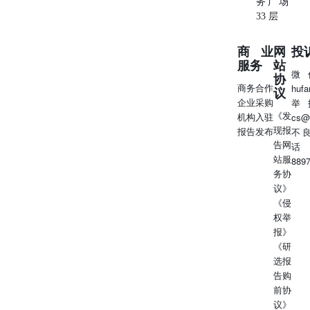
务广场
33 层
商业
网
投
服务
站
微
协
商务合作
huf
议
企业采购
举
《发
机构入驻
cs@
现报
报告发布
不
告网
话
站服
889
务协
议》
《侵
权举
报》
《研
选报
告购
前协
议》