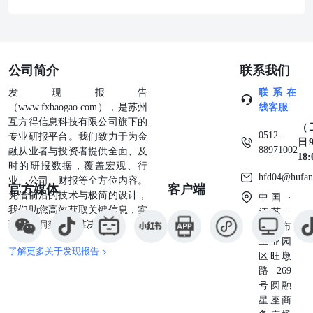
公司简介
联系我们
发现报告
联系在
（www.fxbaogao.com），是苏州
线客服
互方得信息科技有限公司旗下的
（
0512-
专业研报平台。我们致力于为金
日9
88971002
融从业者与投资者提供全面、及
18
时的研报数据，覆盖宏观、行
hfd04@hufan
业、公司、财报等全方位内容。
官方媒体
客户端
凭借前沿的技术与极简的设计，
中国 ·
我们助您高效获取关键信息，实
江苏 ·
现深度洞察与精准决策。
苏州市
工业园
了解更多关于发现报告 >
区旺墩
路269
号圆融
星座商