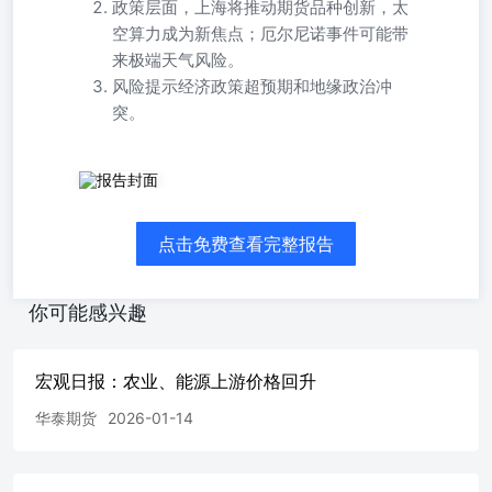
政策层面，上海将推动期货品种创新，太
空算力成为新焦点；厄尔尼诺事件可能带
来极端天气风险。
风险提示经济政策超预期和地缘政治冲
突。
中观事件总览 生产行业：中国自主研发CPU发布。1）上海
建设的若干意见》，意见指出，完善期货与衍生品风险管理
权，做好电力期货、算力期货研发准备，稳步拓展航运指数
点击免费查看完整报告
货品种。此外要推动科创50、深证100、创业板股指期货和
副书记、管委会主任王磊6月1日主持召开太空算力企业座谈
见建议，研究部署太空算力创新中心建设工作。与会企业家
你可能感兴趣
赛道，已成为全球科技竞争的新前沿，具有重大战略价值和商
太平洋海水异常温暖等因素，6月至8月出现厄尔尼诺事件的
预报模型认为，此次厄尔尼诺事件强度将达到至少中等水平，也
宏观日报：农业、能源上游价格回升
泰期货研究院 行业总览 上游：1）有色：有色价格小幅震荡
然气价格小幅上行。中游：1）化工：PX开工回落，PTA开
华泰期货
2026-01-14
开工上行下游：1）地产：沪深300地产价格指数小幅回落。
期，全球地缘政治冲突 图表 图1：新能源上游价
格......................................................................................