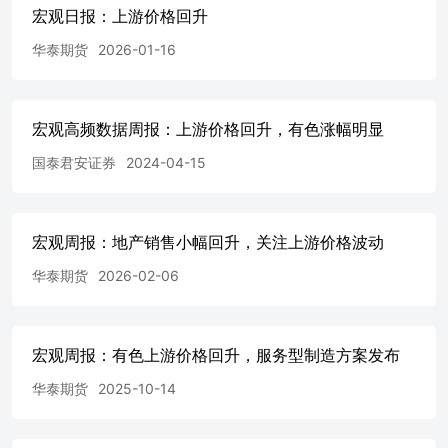
量.........................................................................................
宏观日报：上游价格回升
15：重点行业价格指标跟
踪.................................................................................
华泰期货
2026-01-16
指数有限公司 资料来源：华泰期货研究院 资料来源：我的钢
料来源：华泰期货研究院 资料来源：华泰期货研究院 资料来
来源：华泰期货研究院 资料来源：我的钢铁网 资料来源：卓
宏观高频数据周报：上游价格回升，有色涨幅明显
研究院 本期分析研究员 徐闻宇从业资格号：F0299877投资咨
【2011】1289号 免责声明 本报告基于本公司认为可靠
国泰君安证券
2024-04-15
性不作任何保证。本报告所载的意见、结论及预测仅反映报
出与本报告所载意见、评估及预测不一致的研究报告。本公
告所含信息可在不发出通知的情形下做出修改，投资者应当自
观、公正，但本报告所载的观点、结论和建议仅供参考，投
宏观周报：地产销售小幅回升，关注上游价格波动
据或者使用本报告所造成的一切后果，本公司及作者均不承担
华泰期货
2026-02-06
公司书面许可，任何机构或个人不得以翻版、复制、发表、
本公司同意进行引用、刊发的，需在允许的范围内使用，并注
有悖原意的引用、删节和修改。本公司保留追究相关责任的
公司的商标、服务标记及标记。 华泰期货有限公司版权所有并
宏观周报：有色上游价格回升，服务型制造方案发布
之一2101-2106单元丨邮编：510000电话：400-6280-888网址：ww
华泰期货
2025-10-14