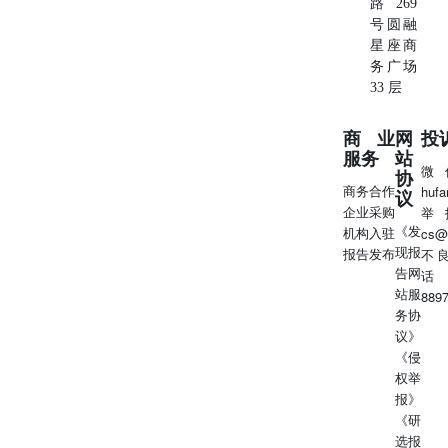
路269
号圆融
星座商
务广场
33 层
商业
网
投
服务
站
微
协
商务合作
huf
议
企业采购
举
《发
机构入驻
cs@
现报
报告发布
不
告网
话
站服
889
务协
议》
《侵
权举
报》
《研
选报