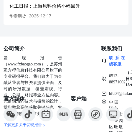
化工日报：上游原料价格小幅回升
华泰期货
2025-12-17
公司简介
联系我们
发现报告
联系在
（www.fxbaogao.com），是苏州
线客服
互方得信息科技有限公司旗下的
（
0512-
专业研报平台。我们致力于为金
日9
88971002
融从业者与投资者提供全面、及
18
时的研报数据，覆盖宏观、行
hfd04@hufan
业、公司、财报等全方位内容。
官方媒体
客户端
凭借前沿的技术与极简的设计，
中国 ·
我们助您高效获取关键信息，实
江苏 ·
现深度洞察与精准决策。
苏州市
工业园
了解更多关于发现报告 >
区旺墩