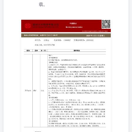
载。
更多精彩内容请关注格林大华期货官方微信 格林大华期货
研究院证监许可【2011】1288号 2026年6月3日星期三 研究
员：纪晓云从业资格：F3066027交易咨询资格：Z0011402
联系方式：010-56711796 钢矿： 周二钢矿均收涨。夜盘螺
卷收涨铁矿收跌。 【重要资讯】 1、2026年5月，中国贸易
救济信息网陆续公布10起国外对中国钢铁产品发起的反倾
销、反补贴调查或裁决。涉案品种包括钢格板、合金钢盘
条、H型钢、螺纹钢、钢制护角条、高碳线材等。 2、美国
总统特朗普签署文件，暂时调整部分进口钢铝铜产品关税，
从6月8日开始实施，至2027年12月31日到期。其中，收割机
和一些其他农业机械适用的进口从价关税从25%下调至
15%，进口产品钢铝铜本地成分含量比例门槛从95%下调至
85%。 3、据伊朗方面消息，霍尔木兹海峡船舶通行许可申
请系统已全面开放，全球船东和船长可提交通行申请。审核
通过后，船舶将获得通行许可。 4、6月2日，全国主港铁矿
石成交67.50万吨，环比减11.1%；237家主流贸易商建筑钢
材成交8.87万吨，环比减25.8%。 5、5月25日-5月31日，澳
大利亚、巴西七个主要港口铁矿石库存总量1388.8万吨，环