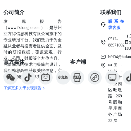
公司简介
联系我们
发现报告
联系在
（www.fxbaogao.com），是苏州
线客服
互方得信息科技有限公司旗下的
（
0512-
专业研报平台。我们致力于为金
日9
88971002
融从业者与投资者提供全面、及
18
时的研报数据，覆盖宏观、行
hfd04@hufan
业、公司、财报等全方位内容。
官方媒体
客户端
凭借前沿的技术与极简的设计，
中国 ·
我们助您高效获取关键信息，实
江苏 ·
现深度洞察与精准决策。
苏州市
工业园
了解更多关于发现报告 >
区旺墩
路269
号圆融
星座商
务广场
33 层