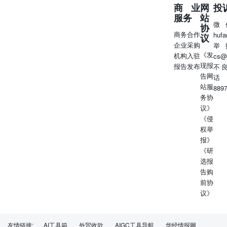
商业
网
投
服务
站
微
协
商务合作
huf
议
企业采购
举
《发
机构入驻
cs@
现报
报告发布
不
告网
话
站服
889
务协
议》
《侵
权举
报》
《研
选报
告购
前协
议》
友情链接:
AI工具箱
外贸收款
AIGC工具导航
华经情报网