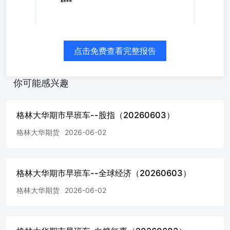
比下降5.5万吨，库存小幅回落。目前库存水平仍略高于二
季度以来的平均值。 【交易策略】 预计钢矿短线反弹。螺
纹主力支撑位3100，压力位3220。热卷支撑位3300，压力位
3430。铁矿主力支撑位750，压力位820。做多螺矿比策略，
继续持有。 本报告中的信息均源于公开资料，格林大华期
点击免费查看完整报告
货研究院对信息的准确性及完备性不作任何保证，也不保证
所包含的信息和建议不会发生任何变更。我们力求报告内容
的客观、公正，但文中的观点、结论和建议仅供参考，报告
你可能感兴趣
中的信息和意见并不构成所述期货合约的买卖出价和征价，
投资者据此作出的任何投资决策与本公司和作者无关，格林
大华期货有限公司不承担因根据本报告操作而导致的损失，
格林大华期市早班车--股指（20260603）
敬请投资者注意可能存在的交易风险。本报告版权仅为格林
格林大华期货
2026-06-02
大华期货研究院所有，未经书面许可，任何机构和个人不得
以任何形式翻版、复制发布，如引用、转载、刊发，须注明
出处为格林大华期货有限公司。
格林大华期市早班车--全球经济（20260603）
格林大华期货
2026-06-02