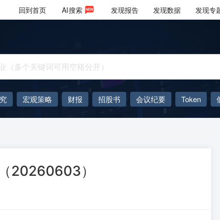
回到首页
AI
搜索
发现报告
发现数据
发现专
究
宏观策略
财报
招股书
会议纪要
Token
AIGC
大模型
20260603）