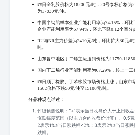
昨日全乳胶价格为18200元/吨，20号泰标价格为2
为17830元/吨。
中国半钢胎样本企业产能利用率为74.15%，环比
企业产能利用率为67.94%，环比下降0.12个百分
RU与NR主力价差为2410元/吨，环比扩大30元/
吨。
山东鲁中地区丁二烯主流送到价格为11750-1185
国内丁二烯行业产能利用率为67.29%，较上一
昨日顺丁橡胶、丁苯橡胶市场价格上涨，山东市场大庆
1502价格下跌50元/吨至15100元/吨。
分品种观点详述：
评级预测说明：“+”表示当日收盘价大于上日收盘
涨跌幅度范围（以主力合约收盘价计算）。0.5表示0
2表示1%≤当日涨跌幅<2%；3表示2%≤当日涨跌
跌幅。