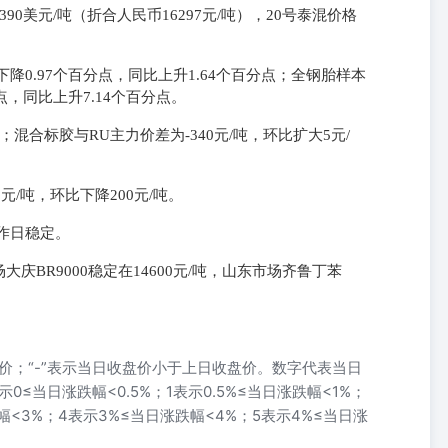
390美元/吨（折合人民币16297元/吨），20号泰混价格
下降0.97个百分点，同比上升1.64个百分点；全钢胎样本
点，同比上升7.14个百分点。
吨；混合标胶与RU主力价差为-340元/吨，环比扩大5元/
0元/吨，环比下降200元/吨。
工作日稳定。
BR9000稳定在14600元/吨，山东市场齐鲁丁苯
价；“-”表示当日收盘价小于上日收盘价。数字代表当日
≤当日涨跌幅<0.5%；1表示0.5%≤当日涨跌幅<1%；
幅<3%；4表示3%≤当日涨跌幅<4%；5表示4%≤当日涨