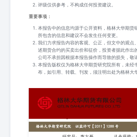
评级仅供参考，不构成任何投资建议。
重要事项：
本报告中的信息均源于公开资料，格林大华期货
所包含的信息和建议不会发生任何变更。
我们力求报告内容的客观、公正，但文中的观点
述期货合约的买卖出价和征价，投资者据此作出
公司不承担因根据本报告操作而导致的损失，敬
本报告版权仅为格林大华期货研究院所有，未经
布，如引用、转载、刊发，须注明出处为格林大
更多精彩内容请关注格林大华期货官方微信 格林大华期货研究院
F03104461交易咨询资格：Z0021311联系方式：19339940
美元/吨，10/0.42%，折合人民币16297元/吨；20号泰混1
74.15%，环比-0.97个百分点，同比+1.64个百分点；全
分点。 5.昨日RU与NR主力价差为2410元/吨，环比走扩3
山东鲁中地区丁二烯主流送到价格在11750-11850元/吨左
工作日稳定 8.昨日顺丁橡胶、丁苯橡胶市场价格上涨，山东市
跌50元/吨至15100元/吨。 分品种观点详述 评级预测说