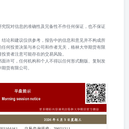
研究院对信息的准确性及完备性不作任何保证，也不保证
、结论和建议仅供参考，报告中的信息和意见并不构成所
的任何投资决策与本公司和作者无关，格林大华期货有限
请投资者注意可能存在的交易风险。
书面许可，任何机构和个人不得以任何形式翻版、复制发
华期货有限公司。
证监许可【2011】1288号 2026年6月3日星期三 从业资格：
6 研究员：李方磊 3.昨日全乳胶18200元/吨，100/0.55%；20号泰标2390
7830元/吨，100/0.56% 4.本期中国半钢胎样本企业产能利用率为
钢胎样本企业产能利用率为67.94%，环比-0.12个百分点，同比+7.14个百
0元/吨；混合标胶与RU主力价差为-340元/吨，环比走扩5元/吨。 6.昨日
右，环比-200元/吨。 7.昨日国内丁二烯行业产能利用率67.29%，较上一
场大庆BR9000稳定在14600元/吨，山东市场齐鲁丁苯1502价格下
明：“+”表示：当日收盘价>上日收盘价；“-”表示：当日收盘价<上日收盘