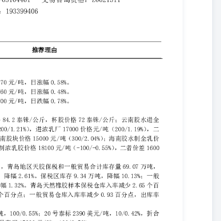
5表示：0≤当日涨跌幅<0.5%；1表示：0.5%≤当日涨跌幅<1%；2
%；4表示：3%≤当日涨跌幅<4%；5表示：4%≤当日涨跌幅。评级仅供参
均源于公开资料，格林大华期货研究院对信息的准确性及完备性不作任何
我们力求报告内容的客观、公正，但文中的观点、结论和建议仅供参
价和征价，投资者据此作出的任何投资决策与本公司和作者无关，格林
，敬请投资者注意可能存在的交易风险。本报告版权仅为格林大华期货
形式翻版、复制发布，如引用、转载、刊发，须注明出处为格林大华期