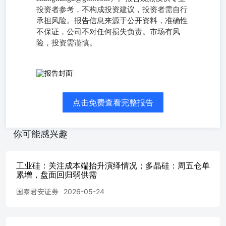
投资者参考，不构成投资建议，投资者需自行
承担风险。报告信息来源于公开资料，准确性
不保证，公司不对任何损失负责。市场有风
险，投资需谨慎。
工业硅：成本抬升 多晶硅：盘面回归供需逻辑 张航投资咨
询从业资格号：Z0018008zhanghang2@gtht.com 【基本面跟
踪】 工业硅、多晶硅基本面数据 【宏观及行业新闻】 信实
点击免费查看完整报告
工业顺利完成首批200MWp高效光伏组件的投产与交付，旗
下位于印度古吉拉特邦贾姆纳格尔的迪鲁巴伊·安巴尼绿色
能源超级综合体正式启动运营，也意味着企业2025–2026财
你可能感兴趣
年新能源业务全面落地运 行。据企业最新年报披露，本次
下线的首批产品为720Wp规格、通过BIS认证的HJT高效光
伏组件，产品性能优势十分突出。对比市面传统光伏组件，
工业硅：关注成本端抬升演绎情况；多晶硅：周五仓单
该款全新HJT组件发电增益提升近10%，整体衰减率降低
累增，盘面回归弱供需
25%左右，大幅优化了设备长期运行稳定性与发电效能。
（铁合金在线） 【趋势强度】 工业硅趋势强度：0；多晶
国泰君安证券
2026-05-24
硅趋势强度：0 注：趋势强度取值范围为【-2,2】区间整
数。强弱程度分类如下：弱、偏弱、中性、偏强、强，-2表
示最看空，2表示最看多。 国泰君安期货有限公司（以下简