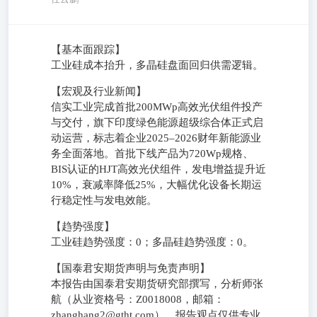
【基本面跟踪】
工业硅成本抬升，多晶硅盘面回归供需逻辑。
【宏观及行业新闻】
信实工业完成首批200MWp高效光伏组件投产
与交付，旗下印度绿色能源超级综合体正式启
动运营，标志着企业2025–2026财年新能源业
务全面落地。首批下线产品为720Wp规格、
BIS认证的HJT高效光伏组件，发电增益提升近
10%，衰减率降低25%，大幅优化设备长期运
行稳定性与发电效能。
【趋势强度】
工业硅趋势强度：0；多晶硅趋势强度：0。
【国泰君安期货声明与免责声明】
本报告由国泰君安期货研究部撰写，分析师张
航（从业资格号：Z0018008，邮箱：
zhanghang2@gtht.com）。报告观点仅供专业