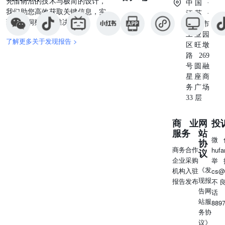
凭借前沿的技术与极简的设计，
中国 ·
我们助您高效获取关键信息，实
江苏 ·
现深度洞察与精准决策。
苏州市
工业园
了解更多关于发现报告 >
区旺墩
路269
号圆融
星座商
务广场
33 层
商业
网
投
服务
站
微
协
商务合作
huf
议
企业采购
举
《发
机构入驻
cs@
现报
报告发布
不
告网
话
站服
889
务协
议》