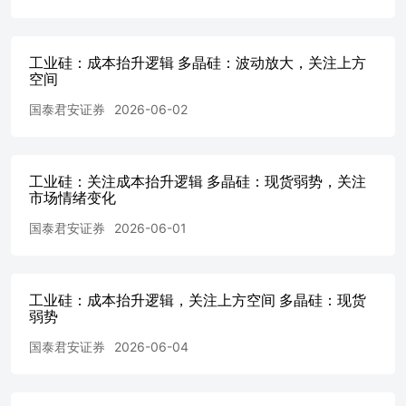
推测不一致的报告，对此本公司可不发出特别通知。本公司
不保证本报告所含信息保持在最新状态。同时，本公司对本
报告所含信息可在不发出通知的情形下做出修改，投资者应
工业硅：成本抬升逻辑 多晶硅：波动放大，关注上方
当自行关注相应的更新或修改。 本报告中所指的研究服务
空间
可能不适合个别客户，不构成客户私人咨询建议，客户应考
虑本报告中的任何意见或建议是否符合其特定状况。在任何
国泰君安证券
2026-06-02
情况下，本报告中的信息或所表述的意见均不构成对任何人
的投资建议。在任何情况下，本公司、本公司员工或者关联
机构不承诺投资者一定获利，不与投资者分享投资收益，也
不对任何人因使用本报告中的任何内容所引致的任何直接或
工业硅：关注成本抬升逻辑 多晶硅：现货弱势，关注
市场情绪变化
间接损失或与此有关的其他损失负任何责任。投资者务必注
意，其据此做出的任何投资决策与本公司、本公司员工或者
国泰君安证券
2026-06-01
关联机构无关。市场有风险，投资需谨慎。投资者不应将本
报告作为作出投资决策的唯一参考因素，亦不应认为本报告
可以取代自己的判断。在决定投资前，如有需要，投资者务
必向专业人士咨询并谨慎决策。 版权声明 本报告版权仅为
工业硅：成本抬升逻辑，关注上方空间 多晶硅：现货
本公司所有，未经书面许可，任何机构和个人不得以任何形
弱势
式翻版、复制、发表或引用。如征得本公司同意进行引用、
国泰君安证券
2026-06-04
刊发的，需在允许的范围内使用，并注明出处为“国泰君安
期货研究”，提示使用本报告的风险，且不得对本报告进行
任何有悖原意的引用、删节和修改。若本公司以外的其他个
人或机构（以下简称“该个人或机构”）发送本报告，则由该