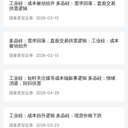
工业硅：成本被动抬升 多晶硅：需求回落，盘面交易
称“本公司”）具有中国证监会核准的期货投资咨询业务资格
供需逻辑
（证监许可[2011]1449号）。 本报告的观点和信息仅供本公
司的专业投资者参考，无意针对或打算违反任何地区、国
国泰君安证券
2026-03-15
家、城市或其它法律管辖区域内的法律法规。本报告难以设
置访问权限，若给您造成不便，敬请谅解。若您并非国泰君
安期货客户中的专业投资者，请勿阅读、订阅或接收任何相
关信息。本报告不构成具体业务的推介，亦不应被视为任何
多晶硅：需求回落，盘面交易供需逻辑：工业硅：成本
被动抬升
投资、法律、会计或税务建议，且本公司不会因接收人收到
本报告而视其为本公司的当然客户。请您根据自身的风险承
国泰君安证券
2026-03-15
受能力自行作出投资决定并自主承担投资风险，不应凭借本
内容进行具体操作。 分析师声明 作者具有中国期货业协会
授予的期货投资咨询执业资格或相当的专业胜任能力，力求
报告内容独立、客观、公正。本报告仅反映作者的不同设
工业硅：短时关注煤等成本端叙事逻辑 多晶硅：情绪
想、见解及分析方法。本报告所载的观点并不代表本公司或
消退，回归供需
任何其附属或联营公司的立场，特此声明。 免责声明 本报
国泰君安证券
2026-04-29
告的信息来源于已公开的资料，但本公司对该等信息的准确
性、完整性或可靠性不作任何保证。本报告所载的资料、意
见及推测仅反映本公司于发布本报告当日的判断，本报告所
指的期货标的的价格可升可跌，过往表现不应作为日后的表
工业硅：成本抬升逻辑 多晶硅：现货价格下跌
现依据。在不同时期，或因使用不同假设和标准，采用不同
观点和分析方法，本公司可发出与本报告所载资料、意见及
国泰君安证券
2026-03-23