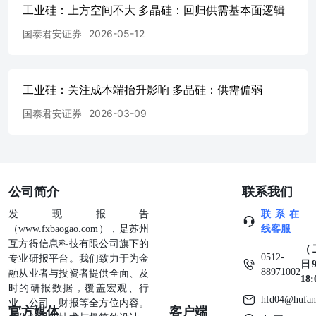
工业硅：上方空间不大 多晶硅：回归供需基本面逻辑
个人或机构独自为此发送行为负责。通过此途径获得本报告
的投资者应自行联系该个人或机构以要求获悉更详细信息或
国泰君安证券
2026-05-12
进而交易本报告中提及的期货品种。本报告不构成本公司向
该个人或机构之客户提供的投资建议，本公司、本公司员工
或者关联机构亦不为该个人或机构之客户因使用本报告或报
工业硅：关注成本端抬升影响 多晶硅：供需偏弱
告所载内容引起的任何损失承担任何责任。 除非另有说
明，本报告中使用的所有商标、服务标记及标记均为国君期
国泰君安证券
2026-03-09
货所有或经合法授权被许可使用的商标、服务标记及标记，
未经国君期货或商标所有权人的书面许可，任何单位或个人
不得使用该商标、服务标记及标记。
公司简介
联系我们
发现报告
联系在
（www.fxbaogao.com），是苏州
线客服
互方得信息科技有限公司旗下的
（
0512-
专业研报平台。我们致力于为金
日9
88971002
融从业者与投资者提供全面、及
18
时的研报数据，覆盖宏观、行
hfd04@hufan
业、公司、财报等全方位内容。
官方媒体
客户端