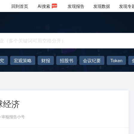
回到首页
AI
搜索
发现报告
发现数据
发现专
究
宏观策略
财报
招股书
会议纪要
Token
AIGC
大模型
球经济
徐-审核报告小号