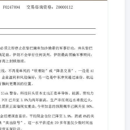
，美国市场已步入债务螺旋的“Oh Shit时刻”。受日本加息及资本回
金撤回国内；这可能引发规模庞大的套利交易集体平仓。美国前财长保
美国国债开始失去市场买家，整个金融体系的“无风险锚”就会动摇；如
循环。随着退税资金逐渐耗尽，加上伊朗战争导致油价飙升，经济学家
资金紧张。 达利欧表示，围绕伊朗的冲突可能演变为第三次世界大
00万桶/日。高油价趋于平台化，将冲击全球经济。 美国前财长保尔森发
观产品空头头寸已创10年新高。AI对诸多行业的颠覆性替代、美国私
售。 鉴于美国连续的错误政策，全球经济已在2025年底越过顶部区