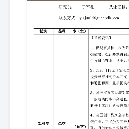
关键门槛，正式触发其经典“卖出信号”。《华尔街日报》指出
流驱动，持有约1万亿美元美债的日本投资者将逐步将资
尔森发出警告，防止美国国债需求出现崩溃性下滑，一旦
果演变到只剩美联储接盘，就会触发自我强化的债务恶性
和零售商纷纷警告：最早今年夏天，美国消费者就将面临
战。 霍尔木兹海峡受阻造成的供应缺口达到1100万—16
出警告，防止美国国债需求出现崩溃性下滑。 当前美国宏
募信贷危机、以及中东局势升级均可能诱发新一轮大规模抛
域，持续向下运行。