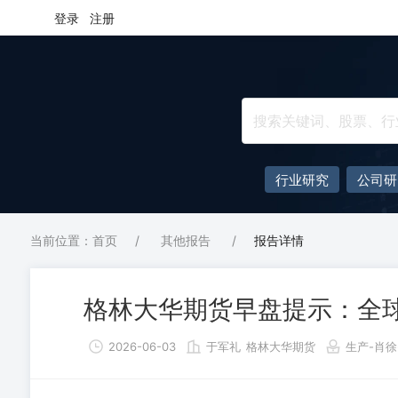
登录
注册
行业研究
公司研
当前位置：首页
/
其他报告
/
报告详情
格林大华期货早盘提示：全
2026-06-03
于军礼
格林大华期货
生产-肖