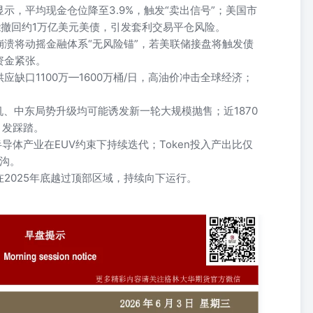
示，平均现金仓位降至3.9%，触发“卖出信号”；美国市
可能撤回约1万亿美元美债，引发套利交易平仓风险。
溃将动摇金融体系“无风险锚”，若美联储接盘将触发债
资金紧张。
应缺口1100万—1600万桶/日，高油价冲击全球经济；
。
机、中东局势升级均可能诱发新一轮大规模抛售；近1870
引发踩踏。
半导体产业在EUV约束下持续迭代；Token投入产出比仅
鸿沟。
2025年底越过顶部区域，持续向下运行。
期三 研究员：于军礼从业资格：F0247894交易咨询资格：Z0000112
辑】 美国银行最新全球基金经理调查显示，平均现金仓位已降至3.9%，跌破4%
（τ）定律”，使中国半导体产业得以在EUV约束下持续迭代。Token
1美元Token投入仅18美分产生真实价值。近1870亿美元杠杆ETF
调瞬间放大为踩踏。派珀桑德勒向公司客户发出警告，霍尔木兹海峡未
当美国国债收益率突破约4%-5%、欧洲国债收益率突破约3%-3.5%
最新全球基金经理调查显示，平均现金仓位已降至3.9%，跌破4%的