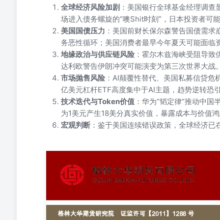
全球经济风险加剧
：美国银行全球基金经理调查显
场进入债务螺旋的“噢Shit时刻”，日本投资者
美国国债压力
：美国前财长保尔森警告国债需求崩
务恶性循环；美国消费者最早今年夏天可能面临
地缘政治与供应链风险
：霍尔木兹海峡受阻导致供
达利欧警告伊朗冲突可能演变为第三次世界大战
市场抛售风险
：AI颠覆性替代、美国私募信贷危
亿美元杠杆ETF高度集中于AI主题，趋势逆转恐
技术迭代与Token价值
：华为“韬定律”推动中国
为1美元产生18美分真实价值，暴露成本与价值
宏观判断
：鉴于美国连续错误政策，全球经济已在
更多精彩内容请关注格林大华期货官方微信 2026年6月3日星
联系方式：yujunli@greendh.com 【全球经济逻
的关键门槛，正式触发其经典“卖出信号”。华为正式发表“韬
词元消耗成本与实际商业价值之间的鸿沟正在暴露，数据显示每
高度集中于AI主题，一旦趋势逆转，机械式抛售将把回
来数月恐仍大范围关闭，油价今夏或再创新高。从历史上看，
时，较高的收益率开始对股票估值产生不利影响。美国银行