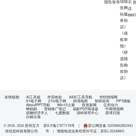
现报
报告发布
不
告网
话
站服
889
务协
议》
《侵
权举
报》
《研
选报
告购
前协
议》
友情链接:
AI工具箱
外贸收款
AIGC工具导航
华经情报网
51电子网
21ic电子网
跨境电商
智研咨询
PPT模板
AboutPPT导航
Win10之家
投资家网
亿邦动力
蝉妈妈
营销推广笔记
福昕PDF阅读器
中商情报网
前瞻经济学人
七麦数据
清科研究中心
星球日报
白鲸出海
苏ICP备17077178号
|
苏公网安备 32059002001943
© 2018-
2026
苏州互方
得信息科技有限公司
号
|
增值电信业务经营许可证：苏B2-20240803