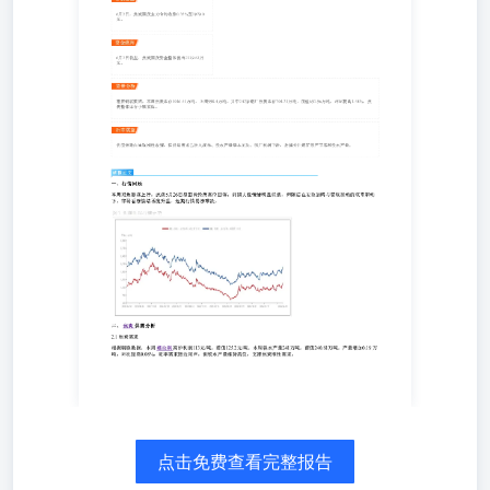
2339.63万元。 背景分析 根据钢联数据，本周焦炭库存
1016.41万吨，上周998.4万吨，其中247家钢厂焦炭库存
704.21万吨，前值693.96万吨，环比提高1.48%，焦炭整体
库存小幅累库。 后市展望 供应短期内呈现刚性收缩，但终
端需求已进入淡季、铁水产量基本见顶、钢厂利润下滑，后
续关注煤矿复产节奏和铁水产量。 研报正文研报正文 一、
行情回顾一、行情回顾 本周双焦震荡上行，此前5月26日盘
面曾经历高位回落，前期大涨情绪明显消退，但随后在安监
加码与蒙煤扰动的双重驱动下，市场看涨情绪再度升温，短
期行情易涨难跌。 二、二、焦炭焦炭供需分析供需分析 2.1
焦炭需求 根据钢联数据，本周螺纹钢高炉利润113元/吨，
前值125.2元/吨，本周铁水产量241万吨，前值240.81万吨，
产量增加0.19万吨，环比提高0.08%，旺季需求接近尾声，
但铁水产量维持高位，支撑焦炭刚性需求。 根据钢联数
据，本周焦炭产量113.14万吨，前值113.91万吨，其中247
家钢厂焦炭日均产量47.71万吨，前值47.74万吨，产量环比
微幅下降，独立焦化企业焦炭日均产量65.43万吨，前值
66.17万吨，环比降低1.12%，焦炭提涨已落地，焦企利润改
善，焦化开工积极性保持相对高位，供应环比持平。 根据
钢联数据，本周焦炭库存1016.41万吨，上周998.4万吨，其
点击免费查看完整报告
中247家钢厂焦炭库存704.21万吨，前值693.96万吨，环比