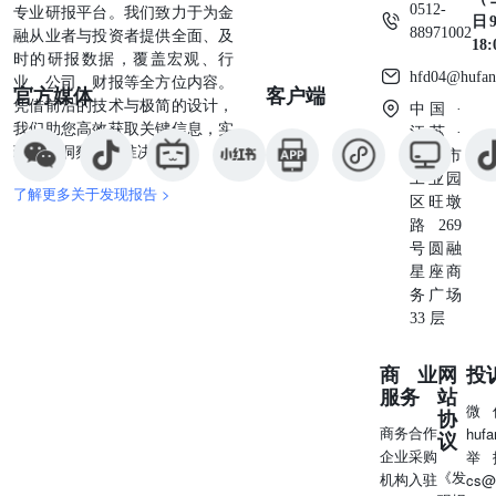
0512-
专业研报平台。我们致力于为金
日9
88971002
融从业者与投资者提供全面、及
18
时的研报数据，覆盖宏观、行
hfd04@hufan
业、公司、财报等全方位内容。
官方媒体
客户端
凭借前沿的技术与极简的设计，
中国 ·
我们助您高效获取关键信息，实
江苏 ·
现深度洞察与精准决策。
苏州市
工业园
了解更多关于发现报告 >
区旺墩
路269
号圆融
星座商
务广场
33 层
商业
网
投
服务
站
微
协
商务合作
huf
议
企业采购
举
《发
机构入驻
cs@