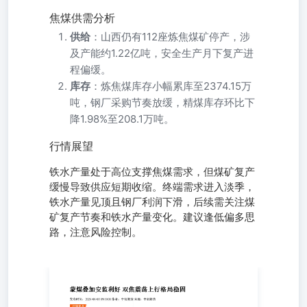
焦煤供需分析
供给
：山西仍有112座炼焦煤矿停产，涉
及产能约1.22亿吨，安全生产月下复产进
程偏缓。
库存
：炼焦煤库存小幅累库至2374.15万
吨，钢厂采购节奏放缓，精煤库存环比下
降1.98%至208.1万吨。
行情展望
铁水产量处于高位支撑焦煤需求，但煤矿复产
缓慢导致供应短期收缩。终端需求进入淡季，
铁水产量见顶且钢厂利润下滑，后续需关注煤
矿复产节奏和铁水产量变化。建议逢低偏多思
路，注意风险控制。
发布时间：2026-06-03 09:19:30作者：中衍期货来源：中衍
期货 行情复盘 6月2日，焦炭期货主力合约收涨0.35%至
1979.0元。 资金流向 6月2日收盘，焦炭期货资金整体流出