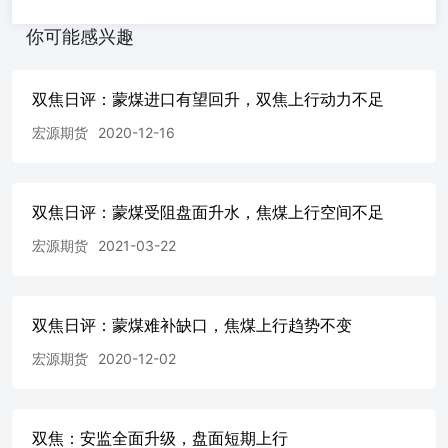
提高1.48%，焦炭整体库存小幅累库。 三、三、焦煤焦煤供
需分析供需分析 3.1焦煤供给 3.2焦煤库存 根据钢联数据，
你可能感兴趣
本周炼焦煤库存2374.15万吨，前值2356.25万吨，其中247
家钢厂炼焦煤库存782.59万吨，环比减少0.78%，独立焦化
企业炼焦煤库存1110.16万吨，环比提高3.15%，精煤库存
双焦日评：蒙煤进口有望回升，双焦上行动力不足
208.1万吨，环比降低1.98%，焦企备货补库持续进行，钢厂
宏源期货
2020-12-16
采购节奏有所放缓，面对高价原料抵触情绪升温，焦煤整体
库存小幅累库。 四、行情展望四、行情展望 本周钢厂日均
铁水产量环比回升，根据钢联数据，截至2026年5月29日，
铁水日均产量241万吨，环比提高0.08%，铁水产量处于高
双焦日评：蒙煤受阻盘面升水，焦煤上行空间不足
位，支撑焦煤刚性需求，截至5月29日，山西仍有112座炼焦
煤矿处于停产状态，涉及产能约1.22亿吨，叠加6月安全生
宏源期货
2021-03-22
产月，整体复产进程偏缓，供应短期内呈现刚性收缩，但终
端需求已进入淡季、铁水产量基本见顶、钢厂利润下滑，后
续关注煤矿复产节奏和铁水产量，操作方面，建议逢低偏多
双焦日评：蒙煤难补缺口，焦煤上行趋势不变
思路，注意做好风险控制。 关联品种关联品种焦炭焦煤所
属公司：中衍期货
宏源期货
2020-12-02
双焦：安监全面升级，盘面短期上行