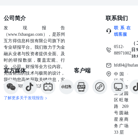
公司简介
联系我们
发现报告
联系在
（www.fxbaogao.com），是苏州
线客服
互方得信息科技有限公司旗下的
（
0512-
专业研报平台。我们致力于为金
日9
88971002
融从业者与投资者提供全面、及
18
时的研报数据，覆盖宏观、行
hfd04@hufan
业、公司、财报等全方位内容。
官方媒体
客户端
凭借前沿的技术与极简的设计，
中国 ·
我们助您高效获取关键信息，实
江苏 ·
现深度洞察与精准决策。
苏州市
工业园
了解更多关于发现报告 >
区旺墩
路269
号圆融
星座商
务广场
33 层