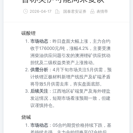
2026-04-17
国泰君安证券
表情帝
碳酸锂
市场动态
：昨日盘面大幅上涨，主力合约
收于176000元/吨，涨幅4.2%，主要受澳
洲柴油供应问题引发的澳洲锂矿供应扰动
担忧及二级权益类资产上涨推动。
供需分析
：4月下旬市场关注5月供需，预
计铁锂正极材料新增产线投产及矿端矛盾
将导致5月供需去库，夯实盘面底部。
后续关注
：江西地区矿端复产及海外锂盐
发运情况，短期市场看涨预期一致，但建
议谨慎持仓。
烧碱
市场动态
：05合约期货价格持续下跌，基
差持续走强，主力合约切换至07合约后，