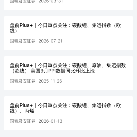
国泰君安证券
2026-03-31
非常接近达成协议，希望停火期内达成；协议将带给美
国“免费的石油和免费的霍尔木兹海峡”通行；若协议未达
成，战火会重燃。他说，美国已获得一份“极具分量”的声
明，确保伊朗不会拥有核武器、有效期将超过20年，伊朗对
盘前Plus+｜今日重点关注：碳酸锂、集运指数（欧
此暂无回应。 精选品种技术解盘精选品种技术解盘
线）
国泰君安证券
2026-07-21
盘前Plus+｜今日重点关注：碳酸锂、原油、集运指数
（欧线） 美国9月PPI数据同比环比上涨
国泰君安证券
2025-11-26
盘前Plus+｜今日重点关注：碳酸锂、集运指数（欧
线）、丙烯
国泰君安证券
2026-01-13