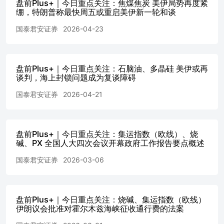
盘前Plus+｜今日重点关注：焦煤焦炭 美伊局势再度紧
给东南亚的下游和贸易商的情况，导致市场采购信心崩塌。
绷，特朗普称最快周五或重启美伊新一轮和谈
总体看，烧碱当前暂无上涨驱动，未来重点关注液氯变化和
国泰君安证券
2026-04-23
能源套利。从驱动看，液氯大幅降价、出口订单回暖才是市
场真正反弹的节点。 集运指数（欧线）：集运指数（欧
线）：即期运价趋平，交易宣涨预期，区间震荡为主。昨日
盘面以减仓反弹为主，近月05合约收于1753点，涨幅
盘前Plus+｜今日重点关注：石脑油、多晶硅 美伊或再
1.7%；主力06合约收于2044点，涨幅4.7%。随着4月底、5
谈判，海上封锁问题成为复谈障碍
月初即期运费走平，5月船司宣涨行为取待地缘为盘面注入
升水预期。从供需面来看，通常而言，5月出口需求环比4月
国泰君安证券
2026-04-21
或呈小幅改善态势，5月运力端基本与4月基本持平。因此月
度级别来看，5月供需面环比4月改善的概率偏大。估值方
面，我们认为中性假设为5月在即期运费的基础上计价一次
盘前Plus+｜今日重点关注：集运指数（欧线）、烧
宣涨落地、落地幅度在200~400美金/FEU区间，估值区间大
碱、PX 全国人大四次会议开幕政府工作报告要点概述
致对应1700~1900点，建议2605合约以区间震荡思路对待。
对于远月合约而言，市场关注今年与去年同期估值的相对高
国泰君安证券
2026-03-06
低，暂时难以看清，建议不做预设。在现货未出现明显好转
之前，远月向上驱动不足；在燃油价格仍高于去年同期的背
景下，远月出现贴水去年的概率相对较低。 所长早读所长
盘前Plus+｜今日重点关注：烧碱、集运指数（欧线）
早读 特朗普称美伊可能周末复谈特朗普称美伊可能周末复
伊朗议会批准对霍尔木兹海峡征收通行费的法案
谈 观点分享：特朗普：美伊下次会谈可能本周末举行，不
排除必要时延长停火，伊朗同意不拥有核武。特朗普称，已