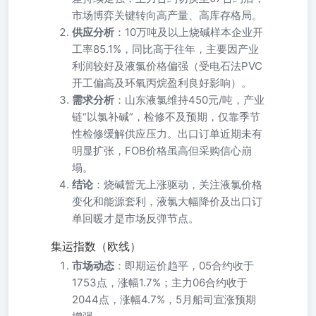
市场博弈关键转向高产量、高库存格局。
供应分析
：10万吨及以上烧碱样本企业开
工率85.1%，同比高于往年，主要因产业
利润较好及液氯价格偏强（受电石法PVC
开工偏高及环氧丙烷盈利良好影响）。
需求分析
：山东液氯维持450元/吨，产业
链“以氯补碱”，检修不及预期，仅靠季节
性检修缓解供应压力。出口订单近期未有
明显扩张，FOB价格虽高但采购信心崩
塌。
结论
：烧碱暂无上涨驱动，关注液氯价格
变化和能源套利，液氯大幅降价及出口订
单回暖才是市场反弹节点。
集运指数（欧线）
市场动态
：即期运价趋平，05合约收于
1753点，涨幅1.7%；主力06合约收于
2044点，涨幅4.7%，5月船司宣涨预期