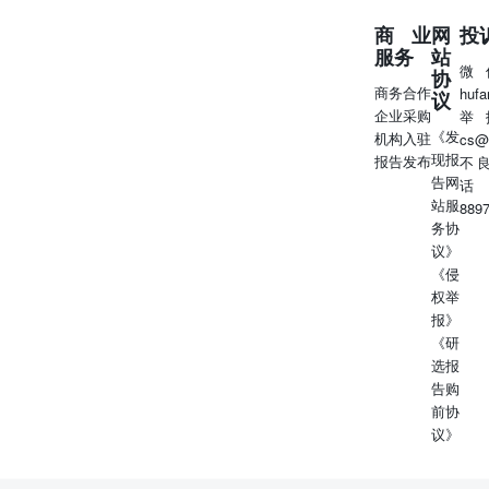
商业
网
投
服务
站
微
协
商务合作
huf
议
企业采购
举
《发
机构入驻
cs@
现报
报告发布
不
告网
话
站服
889
务协
议》
《侵
权举
报》
《研
选报
告购
前协
议》