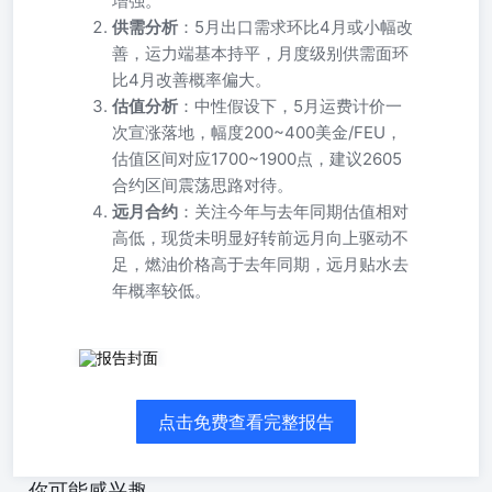
增强。
供需分析
：5月出口需求环比4月或小幅改
善，运力端基本持平，月度级别供需面环
比4月改善概率偏大。
估值分析
：中性假设下，5月运费计价一
次宣涨落地，幅度200~400美金/FEU，
估值区间对应1700~1900点，建议2605
合约区间震荡思路对待。
远月合约
：关注今年与去年同期估值相对
高低，现货未明显好转前远月向上驱动不
足，燃油价格高于去年同期，远月贴水去
年概率较低。
发布时间：2026-04-17 09:32:02作者：国泰君安期货来源：
国泰君安期货 研报正文研报正文 重点关注重点关注 碳酸
锂：碳酸锂：供应消息扰动，偏强运行。昨日盘面大幅上
点击免费查看完整报告
涨，多头增仓，主力合约收于176000元/吨，涨幅达4.2%。
主要原因系市场消息称澳洲柴油供应问题引发市场对澳洲锂
矿供应扰动等顾虑，叠加二级权益类资产上涨，大量资金入
你可能感兴趣