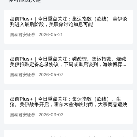
场做多碳酸锂合约。当下供需来看，逐步进入4月下旬，市
场更多将交易锚点放在5月份供需层面，考虑到铁锂正极材
料等新增产线的投产，以及矿端矛盾的积累，预计5月供需
盘前Plus+｜今日重点关注：集运指数（欧线） 美伊谈
呈去库格局，此亦夯实了盘面底部。后续来看，供应端扰动
判进入最后阶段，美联储讨论加息可能
关注江西地区矿端是否复产，以及海外锂盐发运情况。短期
内，市场看涨预期较一致，关注盘面上方空间，短时波动放
国泰君安证券
2026-05-21
大，建议谨慎持仓。 烧碱：烧碱：暂无上涨驱动。烧碱前
期交易交割压力，05合约期货价格持续下跌，市场考虑贴水
交割，以魏桥采购价定价，导致基差持续走强。随着主力合
盘前Plus+｜今日重点关注：碳酸锂、集运指数、烧碱
约切换至07合约，市场当前博弈的关键已不在交割，而在于
美伊拟敲定备忘录协议，下周或重启谈判，海峡博弈仍
烧碱自身高产量、高库存的格局。从供应来看，10万吨及以
激烈
上烧碱样本企业开工在85.1%，仍同比高于往年。高开工的
国泰君安证券
2026-05-07
原因是产业利润较好，关键在于液氯价格偏强。而液氯偏强
受电石法PVC开工偏高，环氧丙烷企业盈利情况良好等因素
影响，乙烯法PVC的减产、降负因区域半径和运输等原因，
无法出现大量外卖液氯的情况。在此背景下，山东液氯仍维
盘前Plus+｜今日重点关注：集运指数（欧线）、生
猪。美伊战争开启，霍尔木兹海峡封闭，大宗商品遭殃
持450元/吨左右的价格，导致产业链“以氯补碱”。要解决当
前的矛盾，要么供应减产，要么需求扩张。国内在液氯强势
国泰君安证券
2026-03-02
情况下，检修或不及预期，只能依靠季节性检修缓解供应压
力。而3月上旬拉动市场的出口，近期订单未有明显扩张，
虽然FOB价格仍在420-450美金/干吨的高价，但日韩氯碱企
业并没有进一步减产，长协订单可以兑现，散单存在低价卖