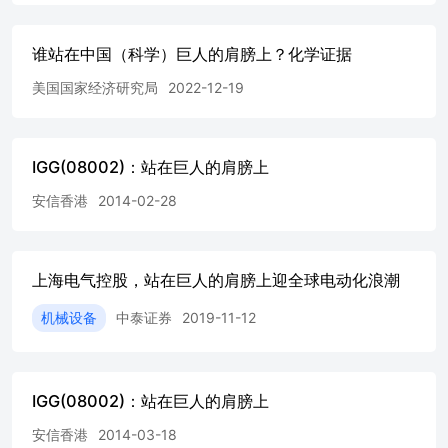
能力，测试设备有望成为核心通胀环节之一。3）贴片设备：
高速光模块器件集成度提升使芯片尺寸缩小、间距减小，贴
谁站在中国（科学）巨人的肩膀上？化学证据
片容错空间大幅压缩，800G/1.6T光芯片贴片精度为3μm，相
对400G的5μm要求更高，贴片设备要求持续提升。 投资建议
美国国家经济研究局
2022-12-19
与估值 AI数据中心资本开支扩张，2026年全球八大云服务厂
商资本开支将达6020亿美元，同比+40%，有望带动光模块产
线进入建设景气周期。耦合、测试、贴片价值量占比分别为
40%、27%、20%，为核心价值量环节。根据我们梳理，耦合
IGG(08002)：站在巨人的肩膀上
环节国产市占率超45%、测试环节国产龙头联讯市占率仅
安信香港
2014-02-28
9.9%、贴片环节日本4T + ASMPT + MRSI合计市占率为
50%，除耦合环节，测试、贴片设备国产市占率较低。光模
块向1.6T、CPO迭代，对高端设备需求提升，有望带来新一
轮国产厂商机遇，建议关注核心光模块耦合、测试、贴片设
上海电气控股，站在巨人的肩膀上迎全球电动化浪潮
备国产龙头供应商。 风险提示 AI资本开支不及预期；AI大模
型发展不及预期；技术发展带来需求不确定风险；市场竞争
机械设备
中泰证券
2019-11-12
加剧。 内容目录 一、光模块蔚然成风，光模块设备为新蓝海
市场.....................................................51.1光模块为光通信
核心器件，向高速率快速迭
代...............................................51.2贴片、耦合、封装、测
IGG(08002)：站在巨人的肩膀上
试环节均需要专用光模块设
安信香港
2014-03-18
备.........................................61.2.1流程一：贴片—价值量占