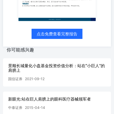
AI资本开支扩张，有望带动光模块产线进入投资景气周期。
光模块向高速率、光电共封（CPO）演进，重视三大核心设
备——耦合、测试、贴片 光模块向从400G向800G、1.6T演
进。AI大模型参数每两年扩展约100倍，传输需求的膨胀推动
光模块向高速率迭代，根据“光摩尔定律”，光模块技术约每
四年完成一代迭代升级，同步实现单比特成本与功耗的同步
点击免费查看完整报告
减半。目前800G光模块已成为市场主流方案，进入放量期；
伴随算力网络对传输效率需求的持续提升，1.6T、3.2T等超
高速率光模块市场需求有望逐步崛起。 光模块由可插拔向光
你可能感兴趣
电共封（CPO）演进。数据中心交换机带宽提升80倍，系统
总功耗也同步增长22倍，其中光模块功耗增长26倍，是需功
耗优化的核心器件。根据ASE数据，CPO方案较传统可插拔
景顺长城量化小盘基金投资价值分析：站在“小巨人”的
光模块约可降低60%的功耗和30%以上的成本，28年有望开启
肩膀上
大规模部署。 重视三大核心设备——耦合、测试、贴片。
国信证券
2021-09-12
1）耦合设备：硅光子芯片、超高速率光模块对准精度要求大
幅提升至±0.05μm，中高速光模块仅为0.1μm，关注能提供高
精度耦合解决方案的设备商。2）测试仪器：光模块速率提升
对采样示波器通道带宽、误码检测仪最高传输速率需求提
新眼光:站在巨人肩膀上的眼科医疗器械领军者
升，800G光模块需要59 GBaud误码仪，而1.6T需要113
GBaud误码仪；并且CPO需验证数百项系统级参数，测试时长
中泰证券
2015-04-14
增至3–5倍，要求设备具备更高的集成度、稳定性与长时测试