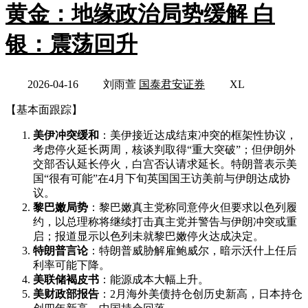
黄金：地缘政治局势缓解 白
银：震荡回升
2026-04-16
刘雨萱
国泰君安证券
XL
【基本面跟踪】
美伊冲突缓和
：美伊接近达成结束冲突的框架性协议，
考虑停火延长两周，核谈判取得“重大突破”；但伊朗外
交部否认延长停火，白宫否认请求延长。特朗普表示美
国“很有可能”在4月下旬英国国王访美前与伊朗达成协
议。
黎巴嫩局势
：黎巴嫩真主党称同意停火但要求以色列履
约，以总理称将继续打击真主党并警告与伊朗冲突或重
启；报道显示以色列未就黎巴嫩停火达成决定。
特朗普言论
：特朗普威胁解雇鲍威尔，暗示沃什上任后
利率可能下降。
美联储褐皮书
：能源成本大幅上升。
美财政部报告
：2月海外美债持仓创历史新高，日本持仓