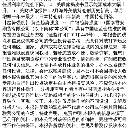
任后利率可能会下降。 4、美联储褐皮书显示能源成本大幅上
升。 5、美财政部报告：2月海外美债持仓创历史新高，单月
增幅一年来最大，日本持仓创四年新高，中国持仓回落。
【趋势强度】 黄金趋势强度：0；白银趋势强度：0 国泰君安
期货有限公司（以下简称“本公司”）具有中国证监会核准的期
货投资咨询业务资格（证监许可[2011]1449号）。 本报告的观
点和信息仅供本公司的专业投资者参考，无意针对或打算违反
任何地区、国家、城市或其它法律管辖区域内的法律法规。本
报告难以设置访问权限，若给您造成不便，敬请谅解。若您并
非国泰君安期货客户中的专业投资者，请勿阅读、订阅或接收
任何相关信息。本报告不构成具体业务的推介，亦不应被视为
任何投资、法律、会计或税务建议，且本公司不会因接收人收
到本报告而视其为本公司的当然客户。请您根据自身的风险承
受能力自行作出投资决定并自主承担投资风险，不应凭借本内
容进行具体操作。 分析师声明 作者具有中国期货业协会授予
的期货投资咨询执业资格或相当的专业胜任能力，力求报告内
容独立、客观、公正。本报告仅反映作者的不同设想、见解及
分析方法。本报告所载的观点并不代表本公司或任何其附属或
联营公司的立场，特此声明。 免责声明 本报告的信息来源于
已公开的资料，但本公司对该等信息的准确性、完整性或可靠
性不作任何保证。本报告所载的资料、意见及推测仅反映本公