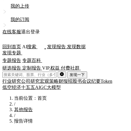
我的上传
我的订阅
在线客服
退出登录
回到首页
AI
搜索
发现报告
发现数据
发现专题
专题报告
专题百科
研选报告
定制报告
VIP
权益
付费社群
发现一下
行业研究
公司研究
宏观策略
财报
招股书
会议纪要
Token
低空经济
十五五
AIGC
大模型
当前位置：首页
/
其他报告
/
报告详情