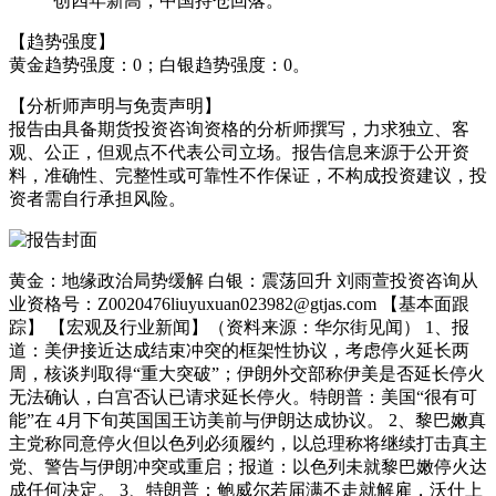
创四年新高，中国持仓回落。
【趋势强度】
黄金趋势强度：0；白银趋势强度：0。
【分析师声明与免责声明】
报告由具备期货投资咨询资格的分析师撰写，力求独立、客
观、公正，但观点不代表公司立场。报告信息来源于公开资
料，准确性、完整性或可靠性不作保证，不构成投资建议，投
资者需自行承担风险。
黄金：地缘政治局势缓解 白银：震荡回升 刘雨萱投资咨询从
业资格号：Z0020476liuyuxuan023982@gtjas.com 【基本面跟
踪】 【宏观及行业新闻】（资料来源：华尔街见闻） 1、报
道：美伊接近达成结束冲突的框架性协议，考虑停火延长两
周，核谈判取得“重大突破”；伊朗外交部称伊美是否延长停火
无法确认，白宫否认已请求延长停火。特朗普：美国“很有可
能”在 4月下旬英国国王访美前与伊朗达成协议。 2、黎巴嫩真
主党称同意停火但以色列必须履约，以总理称将继续打击真主
党、警告与伊朗冲突或重启；报道：以色列未就黎巴嫩停火达
成任何决定。 3、特朗普：鲍威尔若届满不走就解雇，沃什上