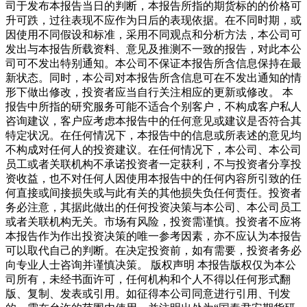
司于发布本报告当日的判断，本报告所指的期货标的的价格可
升可跌，过往表现不应作为日后的表现依据。在不同时期，或
因使用不同假设和标准，采用不同观点和分析方法，本公司可
发出与本报告所载资料、意见及推测不一致的报告，对此本公
司可不发出特别通知。本公司不保证本报告所含信息保持在最
新状态。同时，本公司对本报告所含信息可在不发出通知的情
形下做出修改，投资者应当自行关注相应的更新或修改。 本
报告中所指的研究服务可能不适合个别客户，不构成客户私人
咨询建议，客户应考虑本报告中的任何意见或建议是否符合其
特定状况。在任何情况下，本报告中的信息或所表述的意见均
不构成对任何人的投资建议。在任何情况下，本公司、本公司
员工或者关联机构不承诺投资者一定获利，不与投资者分享投
资收益，也不对任何人因使用本报告中的任何内容所引致的任
何直接或间接损失或与此有关的其他损失负任何责任。投资者
务必注意，其据此做出的任何投资决策与本公司、本公司员工
或者关联机构无关。市场有风险，投资需谨慎。投资者不应将
本报告作为作出投资决策的唯一参考因素，亦不应认为本报告
可以取代自己的判断。在决定投资前，如有需要，投资者务必
向专业人士咨询并谨慎决策。 版权声明 本报告版权仅为本公
司所有，未经书面许可，任何机构和个人不得以任何形式翻
版、复制、发表或引用。如征得本公司同意进行引用、刊发