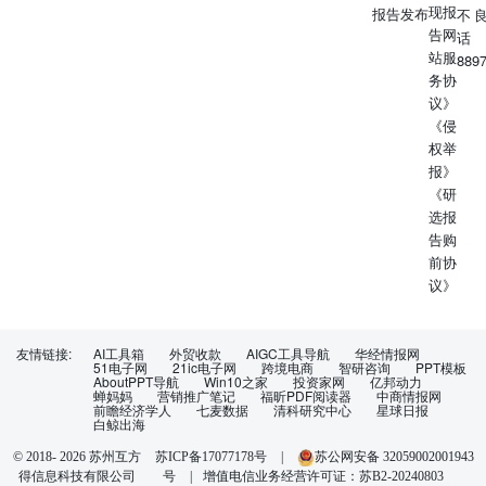
现报
报告发布
不
告网
话
站服
889
务协
议》
《侵
权举
报》
《研
选报
告购
前协
议》
友情链接:
AI工具箱
外贸收款
AIGC工具导航
华经情报网
51电子网
21ic电子网
跨境电商
智研咨询
PPT模板
AboutPPT导航
Win10之家
投资家网
亿邦动力
蝉妈妈
营销推广笔记
福昕PDF阅读器
中商情报网
前瞻经济学人
七麦数据
清科研究中心
星球日报
白鲸出海
苏ICP备17077178号
|
苏公网安备 32059002001943
© 2018-
2026
苏州互方
得信息科技有限公司
号
|
增值电信业务经营许可证：苏B2-20240803