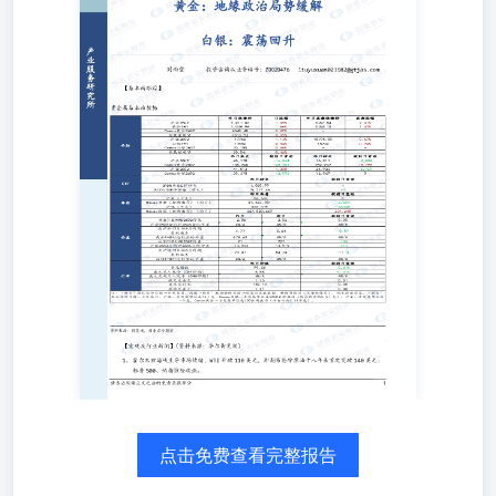
1、霍尔木兹海峡主导市场情绪，WTI升破110美元，即期布
伦特原油十八年来首次突破140美元；标普500、纳指惊险收
涨。 2、特朗普再度威胁打击伊朗基础设施；伊朗与阿曼起
草有关霍尔木兹海峡通行的协议。 3、报道：OPEC+周日会
议或增产，以应对霍尔木兹海峡极端波动。4、外媒称伊朗
已向中国寻求安全保障，如果这些保障能够提供，美以伊或
能达成停火协议，中国外交部：中方支持一切有利于和平的
努力。5、美国对钢铝铜衍生品征收25%关税，对专利药征
100%关税，但遵守协议“豁免”。6、一些以稳定著称的全球
大型对冲基金3月亏损。7、中国开展普惠算力赋能中小企业
发展行动，探索“算力银行”等创新业务。 【趋势强度】 黄
金趋势强度：0；白银趋势强度：0 国泰君安期货有限公司
（以下简称“本公司”）具有中国证监会核准的期货投资咨询
业务资格（证监许可[2011]1449号）。 本报告的观点和信息
仅供本公司的专业投资者参考，无意针对或打算违反任何地
区、国家、城市或其它法律管辖区域内的法律法规。本报告
难以设置访问权限，若给您造成不便，敬请谅解。若您并非
国泰君安期货客户中的专业投资者，请勿阅读、订阅或接收
任何相关信息。本报告不构成具体业务的推介，亦不应被视
为任何投资、法律、会计或税务建议，且本公司不会因接收
点击免费查看完整报告
人收到本报告而视其为本公司的当然客户。请您根据自身的
风险承受能力自行作出投资决定并自主承担投资风险，不应