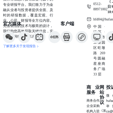
（
0512-
专业研报平台。我们致力于为金
日9
88971002
融从业者与投资者提供全面、及
18
时的研报数据，覆盖宏观、行
hfd04@hufan
业、公司、财报等全方位内容。
官方媒体
客户端
凭借前沿的技术与极简的设计，
中国 ·
我们助您高效获取关键信息，实
江苏 ·
现深度洞察与精准决策。
苏州市
工业园
了解更多关于发现报告 >
区旺墩
路269
号圆融
星座商
务广场
33 层
商业
网
投
服务
站
微
协
商务合作
huf
议
企业采购
举
《发
机构入驻
cs@