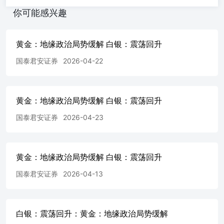
凭借本内容进行具体操作。 分析师声明 作者具有中国期货
你可能感兴趣
业协会授予的期货投资咨询执业资格或相当的专业胜任能
力，力求报告内容独立、客观、公正。本报告仅反映作者的
不同设想、见解及分析方法。本报告所载的观点并不代表本
黄金：地缘政治局势缓解 白银：震荡回升
公司或任何其附属或联营公司的立场，特此声明。 免责声
国泰君安证券
2026-04-22
明 本报告的信息来源于已公开的资料，但本公司对该等信
息的准确性、完整性或可靠性不作任何保证。本报告所载的
资料、意见及推测仅反映本公司于发布本报告当日的判断，
本报告所指的期货标的的价格可升可跌，过往表现不应作为
黄金：地缘政治局势缓解 白银：震荡回升
日后的表现依据。在不同时期，或因使用不同假设和标准，
采用不同观点和分析方法，本公司可发出与本报告所载资
国泰君安证券
2026-04-23
料、意见及推测不一致的报告，对此本公司可不发出特别通
知。本公司不保证本报告所含信息保持在最新状态。同时，
本公司对本报告所含信息可在不发出通知的情形下做出修
黄金：地缘政治局势缓解 白银：震荡回升
改，投资者应当自行关注相应的更新或修改。 本报告中所
指的研究服务可能不适合个别客户，不构成客户私人咨询建
国泰君安证券
2026-04-13
议，客户应考虑本报告中的任何意见或建议是否符合其特定
状况。在任何情况下，本报告中的信息或所表述的意见均不
构成对任何人的投资建议。在任何情况下，本公司、本公司
员工或者关联机构不承诺投资者一定获利，不与投资者分享
白银：震荡回升：黄金：地缘政治局势缓解
投资收益，也不对任何人因使用本报告中的任何内容所引致