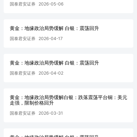
国泰君安证券
2026-05-06
的任何直接或间接损失或与此有关的其他损失负任何责任。
投资者务必注意，其据此做出的任何投资决策与本公司、本
公司员工或者关联机构无关。市场有风险，投资需谨慎。投
资者不应将本报告作为作出投资决策的唯一参考因素，亦不
黄金：地缘政治局势缓解 白银：震荡回升
应认为本报告可以取代自己的判断。在决定投资前，如有需
要，投资者务必向专业人士咨询并谨慎决策。 版权声明 本
国泰君安证券
2026-04-17
报告版权仅为本公司所有，未经书面许可，任何机构和个人
不得以任何形式翻版、复制、发表或引用。如征得本公司同
意进行引用、刊发的，需在允许的范围内使用，并注明出处
为“国泰君安期货研究”，提示使用本报告的风险，且不得对
黄金：地缘政治局势缓解 白银：震荡回升
本报告进行任何有悖原意的引用、删节和修改。若本公司以
国泰君安证券
2026-04-02
外的其他个人或机构（以下简称“该个人或机构”）发送本报
告，则由该个人或机构独自为此发送行为负责。通过此途径
获得本报告的投资者应自行联系该个人或机构以要求获悉更
详细信息或进而交易本报告中提及的期货品种。本报告不构
黄金：地缘政治局势缓解白银：跌落震荡平台铜：美元
成本公司向该个人或机构之客户提供的投资建议，本公司、
走强，限制价格回升
本公司员工或者关联机构亦不为该个人或机构之客户因使用
国泰君安证券
2026-03-31
本报告或报告所载内容引起的任何损失承担任何责任。 除
非另有说明，本报告中使用的所有商标、服务标记及标记均
为国君期货所有或经合法授权被许可使用的商标、服务标记
及标记，未经国君期货或商标所有权人的书面许可，任何单