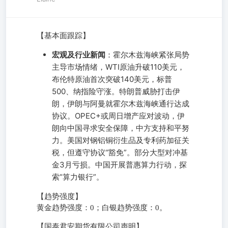
【基本面跟踪】
宏观及行业新闻
：霍尔木兹海峡紧张局势
主导市场情绪，WTI原油升破110美元，
布伦特原油首次突破140美元，标普
500、纳指险守涨。特朗普威胁打击伊
朗，伊朗与阿曼就霍尔木兹海峡通行达成
协议。OPEC+或周日增产应对波动，伊
朗向中国寻求安全保障，中方支持和平努
力。美国对钢铝铜衍生品及专利药加征关
税，但遵守协议“豁免”。部分大型对冲基
金3月亏损。中国开展普惠算力行动，探
索“算力银行”。
【趋势强度】
黄金趋势强度：0；白银趋势强度：0。
【国泰君安期货有限公司声明】