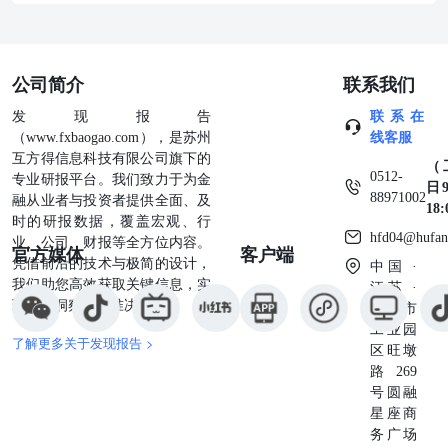
公司简介
联系我们
发现报告
联系在
（www.fxbaogao.com），是苏州
线客服
互方得信息科技有限公司旗下的
（
0512-
专业研报平台。我们致力于为金
日9
88971002
融从业者与投资者提供全面、及
18
时的研报数据，覆盖宏观、行
hfd04@hufan
业、公司、财报等全方位内容。
官方媒体
客户端
凭借前沿的技术与极简的设计，
中国 ·
我们助您高效获取关键信息，实
江苏 ·
现深度洞察与精准决策。
苏州市
工业园
了解更多关于发现报告 >
区旺墩
路269
号圆融
星座商
务广场