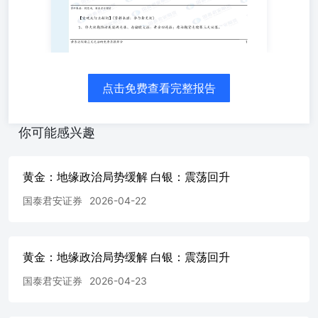
监许可[2011]1449号）。 本报告的观点和信息仅供本公司的
专业投资者参考，无意针对或打算违反任何地区、国家、城
市或其它法律管辖区域内的法律法规。本报告难以设置访问
权限，若给您造成不便，敬请谅解。若您并非国泰君安期货
客户中的专业投资者，请勿阅读、订阅或接收任何相关信
息。本报告不构成具体业务的推介，亦不应被视为任何投
点击免费查看完整报告
资、法律、会计或税务建议，且本公司不会因接收人收到本
报告而视其为本公司的当然客户。请您根据自身的风险承受
能力自行作出投资决定并自主承担投资风险，不应凭借本内
你可能感兴趣
容进行具体操作。 分析师声明 作者具有中国期货业协会授
予的期货投资咨询执业资格或相当的专业胜任能力，力求报
告内容独立、客观、公正。本报告仅反映作者的不同设想、
黄金：地缘政治局势缓解 白银：震荡回升
见解及分析方法。本报告所载的观点并不代表本公司或任何
国泰君安证券
2026-04-22
其附属或联营公司的立场，特此声明。 免责声明 本报告的
信息来源于已公开的资料，但本公司对该等信息的准确性、
完整性或可靠性不作任何保证。本报告所载的资料、意见及
推测仅反映本公司于发布本报告当日的判断，本报告所指的
黄金：地缘政治局势缓解 白银：震荡回升
期货标的的价格可升可跌，过往表现不应作为日后的表现依
据。在不同时期，或因使用不同假设和标准，采用不同观点
国泰君安证券
2026-04-23
和分析方法，本公司可发出与本报告所载资料、意见及推测
不一致的报告，对此本公司可不发出特别通知。本公司不保