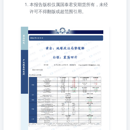
本报告版权仅属国泰君安期货所有，未经
许可不得翻版或超范围引用。
黄金：地缘政治局势缓解 白银：震荡回升 刘雨萱投资咨询
从业资格号：Z0020476liuyuxuan023982@gtjas.com 【基本
面跟踪】 【宏观及行业新闻】（资料来源：华尔街见闻）
1、停火预期推动美股两连涨、存储股大涨；黄金四连涨；
原油期货连续第三天回落。 2、特朗普定于美东时间周三晚
上9点就伊朗局势发表讲话。 3、特朗普称霍尔木兹开放才
会考虑停火，伊朗：海峡不会对敌开放，请求停火声明子虚
乌有。 4、美国3月“小非农”ADP就业增加6.2万，薪资加速
增长。 5、美国ISM制造业PMI创2022年以来最强，投入成
本飙升加剧通胀担忧。 6、美国2月零售销售创8个月最大涨
幅：环比增长0.6%超预期，汽车消费回暖提振内需。 7、能
源价格推动，欧洲CPI创四年最快增速。 8、报道称美财政
部预计油价将长期维持在100美元上方，不排除涨至200美元
的可能。 9、IEA：4月石油损失将是3月的两倍，冲击规模
超过历史上三次危机总和。 【趋势强度】 黄金趋势强度：
0；白银趋势强度：0 国泰君安期货有限公司（以下简称“本
公司”）具有中国证监会核准的期货投资咨询业务资格（证