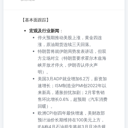
【基本面跟踪】
宏观及行业新闻
：
停火预期推动美股上涨，黄金四连
涨，原油期货连续三天回落。
特朗普将就伊朗局势发表讲话，但双
方立场对立（特朗普要求霍尔木兹海
峡开放才停火，伊朗否认停火声
明）。
美国3月ADP就业增加6.2万，薪资加
速增长；ISM制造业PMI创2022年以
来新高，通胀担忧加剧；2月零售销
售环比增长0.6%，超预期（汽车消费
回暖）。
欧洲CPI创四年最快增速，美财政部
预计油价长期维持在100美元上方，
IEA称4月石油损失将超3月且冲击规