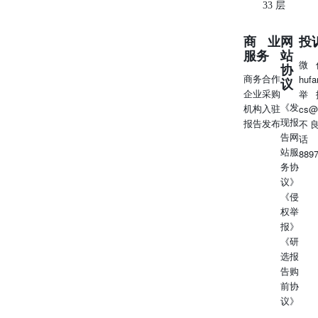
33 层
商业
网
投
服务
站
微
协
商务合作
huf
议
企业采购
举
《发
机构入驻
cs@
现报
报告发布
不
告网
话
站服
889
务协
议》
《侵
权举
报》
《研
选报
告购
前协
议》