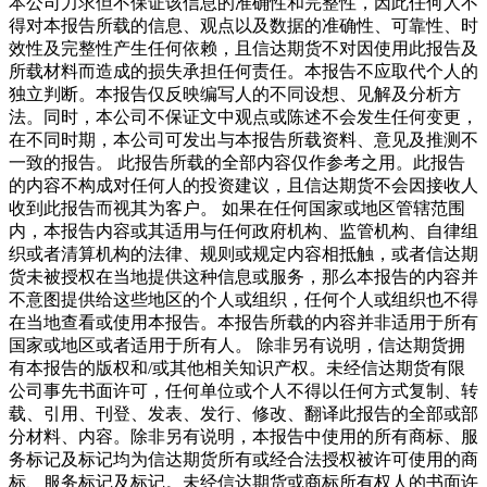
本公司力求但不保证该信息的准确性和完整性，因此任何人不
得对本报告所载的信息、观点以及数据的准确性、可靠性、时
效性及完整性产生任何依赖，且信达期货不对因使用此报告及
所载材料而造成的损失承担任何责任。本报告不应取代个人的
独立判断。本报告仅反映编写人的不同设想、见解及分析方
法。同时，本公司不保证文中观点或陈述不会发生任何变更，
在不同时期，本公司可发出与本报告所载资料、意见及推测不
一致的报告。 此报告所载的全部内容仅作参考之用。此报告
的内容不构成对任何人的投资建议，且信达期货不会因接收人
收到此报告而视其为客户。 如果在任何国家或地区管辖范围
内，本报告内容或其适用与任何政府机构、监管机构、自律组
织或者清算机构的法律、规则或规定内容相抵触，或者信达期
货未被授权在当地提供这种信息或服务，那么本报告的内容并
不意图提供给这些地区的个人或组织，任何个人或组织也不得
在当地查看或使用本报告。本报告所载的内容并非适用于所有
国家或地区或者适用于所有人。 除非另有说明，信达期货拥
有本报告的版权和/或其他相关知识产权。未经信达期货有限
公司事先书面许可，任何单位或个人不得以任何方式复制、转
载、引用、刊登、发表、发行、修改、翻译此报告的全部或部
分材料、内容。除非另有说明，本报告中使用的所有商标、服
务标记及标记均为信达期货所有或经合法授权被许可使用的商
标、服务标记及标记。未经信达期货或商标所有权人的书面许