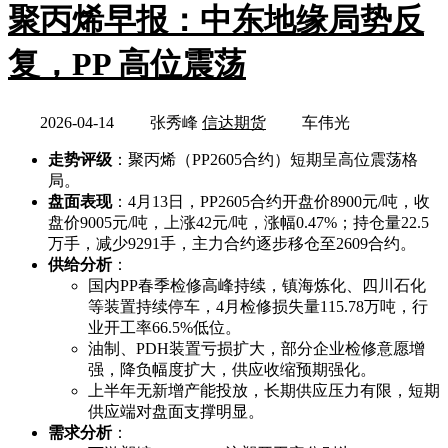
聚丙烯早报：中东地缘局势反
复，PP 高位震荡
2026-04-14
张秀峰
信达期货
车伟光
走势评级
：聚丙烯（PP2605合约）短期呈高位震荡格
局。
盘面表现
：4月13日，PP2605合约开盘价8900元/吨，收
盘价9005元/吨，上涨42元/吨，涨幅0.47%；持仓量22.5
万手，减少9291手，主力合约逐步移仓至2609合约。
供给分析
：
国内PP春季检修高峰持续，镇海炼化、四川石化
等装置持续停车，4月检修损失量115.78万吨，行
业开工率66.5%低位。
油制、PDH装置亏损扩大，部分企业检修意愿增
强，降负幅度扩大，供应收缩预期强化。
上半年无新增产能投放，长期供应压力有限，短期
供应端对盘面支撑明显。
需求分析
：