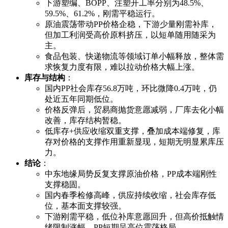
下游塑编、BOPP、注塑开工率分别为48.5%、
59.5%、61.2%，刚需平稳运行。
原油震荡带动PP价格企稳，下游少量刚需补库，
但加工利润受高价原料挤压，以短单随用随采为
主。
食品包装、快递物流等领域订单小幅释放，整体需
求恢复力度有限，难以拉动价格大幅上涨。
库存与结构
：
国内PP社会库存56.8万吨，环比微降0.4万吨，仍
处近五年同期低位。
价格反弹后，贸易商抛货意愿减弱，厂库去化小幅
改善，库存结构暂稳。
低库存+供应收缩双重支撑，叠加成本端修复，库
存对价格的支撑作用重新显现，短期无明显累库压
力。
结论
：
中东地缘局势反复支撑原油价格，PP成本端刚性
支撑稳固。
国内春季检修高峰，供应持续收缩，社会库存低
位，基本面支撑较强。
下游刚需平稳，低位补库意愿回升，但高价抵触情
绪限制涨幅，PP短期呈高位震荡格局。