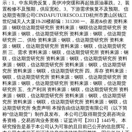
示：1、中东局势反复，美伊冲突缓和再起致原油暴跌。2、装
置检修不及预期，供应宽松。3、下游需求恢复不及预期。 信
达期货有限公司CINDAFUTURESCO.LTD杭州市萧山区钱江
世纪城天人大厦19-20楼邮编：311200 一、基差&价差 资料来
源：钢联信达期货研究所 资料来源：钢联信达期货研究所 资
料来源：钢联，信达期货研究所 资料来源：钢联，信达期货
研究所 二、供给 资料来源：钢联，信达期货研究所 资料来
源：钢联，信达期货研究所 资料来源：钢联，信达期货研究
所 三、需求 资料来源：钢联，信达期货研究所 资料来源：钢
联，信达期货研究所 资料来源：钢联，信达期货研究所 资料
来源：钢联，信达期货研究所 资料来源：钢联，信达期货研
究所 资料来源：钢联，信达期货研究所 四、库存 资料来源：
钢联，信达期货研究所 资料来源：钢联，信达期货研究所 资
料来源：钢联，信达期货研究所 资料来源：钢联，信达期货
研究所 五、生产利润 资料来源：钢联，信达期货研究所 资料
来源：钢联，信达期货研究所 资料来源：钢联，信达期货研
究所 资料来源：钢联，信达期货研究所 资料来源：钢联，信
达期货研究所 免责声明 本报告由信达期货有限公司（以下简
称“信达期货”）制作及发布。 本公司已取得期货交易咨询业
务资格，交易咨询业务资格：证监许可【2011】1445号。 本
研究报告是基于本公司认为可靠的且目前已公开的信息撰写，