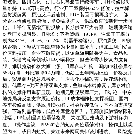
海炼化、四川石化、辽阳石化等装置持续停车，4月检修损失
量维持115.78万吨高位。行业开工率保持66.5%低位，拉丝标
品货源偏紧。原油反弹后油制、PDH装置亏损再度扩大，部
分企业检修意愿增强，降负幅度扩大，供应收缩预期进一步强
化。上半年无新增产能投放，长期供应压力有限，短期供应端
对盘面支撑明显。 需求：下游塑编、BOPP、注塑开工率分
别为48.5%、59.5%、61.2%，刚需平稳运行。原油震荡，PP价
格企稳，下游从前期观望转为少量刚需补库，但加工利润受高
价原料挤压，企业不敢囤货，以短单随用随采为主。食品包
装、快递物流等领域订单小幅释放，但整体需求恢复力度有
限，难以拉动价格大幅上涨。 库存与结构：国内PP社会库存
56.8万吨，环比微降0.4万吨，仍处近五年同期低位。价格反弹
后，贸易商抛货意愿减弱、厂库去化小幅改善，库存结构暂
稳。低库存+供应收缩双重支撑，叠加成本端修复，库存对价
格的支撑作用重新显现，短期无明显累库压力。 结论：中东
地缘局势反复支撑原油价格，PP成本端刚性支撑稳固。国内
春季检修高峰，供应持续收缩，社会库存低位，基本面支撑较
强。下游刚需平稳，低位补库意愿回升，但高价抵触情绪限制
涨幅，PP短期呈高位震荡格局，关注原油走势及下游补库力
度。 操作建议：PP2605合约短期高位震荡对待，操作上以观
望为主，或日内短线，关注未来两周美伊谈判进度。 风险提