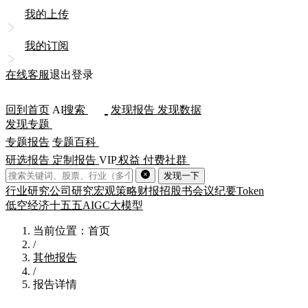
我的上传
我的订阅
在线客服
退出登录
回到首页
AI
搜索
发现报告
发现数据
发现专题
专题报告
专题百科
研选报告
定制报告
VIP
权益
付费社群
发现一下
行业研究
公司研究
宏观策略
财报
招股书
会议纪要
Token
低空经济
十五五
AIGC
大模型
当前位置：首页
/
其他报告
/
报告详情