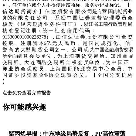
可，任何单位或个人不得使用该商标、服务标记及标记。 【
信 达 期 货 简 介 】 信 达 期 货 有 限 公 司是专营 国内期货业
务的有 限 责 任 公 司 ， 系 经 中 国 证 券 监 督 管 理 委 员 会
核 发 《 经 营 期货 业 务 许 可 证 》，浙江省工商行政管理局
核 准 登 记注 册（ 统 一 社 会 信 用 代 码 ：
913300001000226378），由 信 达 证 券 股 份 有限 公 司 全 资
控 股 ， 注 册 资 本6亿 元 人 民 币 ， 是 国 内 规 范 化 、 信
誉 高 的 大型 期 货 公 司之 一 。公 司 现 为中国金融期货交易
所全面结 算 会 员 单位 ，为 上 海 期 货 交 易 所 、郑 州 商 品
交易 所 、大 连 商品 交 易 所 全 权 会 员单 位 ，为 中 国 证
券 业 协 会 观 察 员 、上 海 国 际 能 源 交 易 中 心 会 员 、中
国 证 券 投 资 基 金业协 会 观 察 会 员 。 【 全 国 分 支 机 构
】
点击免费查看完整报告
你可能感兴趣
聚丙烯早报：中东地缘局势反复，PP高位震荡