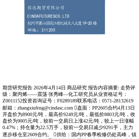
期货研究报告 2026年4月14日 商品研究 报告内容摘要: 走势评
级：聚丙烯——震荡 张秀峰—化工研究员从业资格证号：
Z0011152投资咨询证号：F0289189联系电话：0571-28132619
邮箱：zhangxiufeng@cindasc.com 盘面：PP2605合约4月13日
开盘价为8900元/吨，最高价9249元/吨，最低价8803元/吨，收
盘价为9005元/吨，较前一交易日上涨42元/吨，较上一日涨幅
0.47%；持仓量为22.5万手，较前一交易日减少9291手，主力
逐步移仓至2609合约。 供给：国内PP春季检修仍处高峰，镇