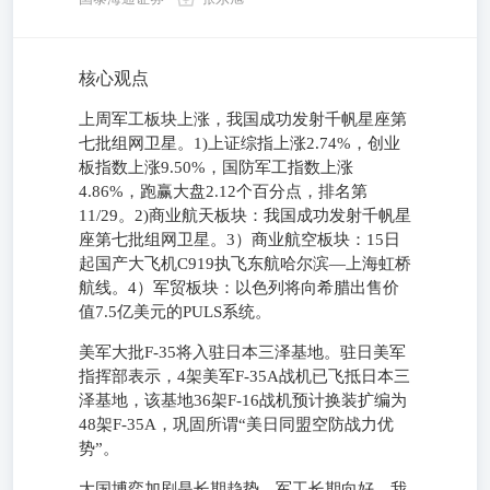
核心观点
上周军工板块上涨，我国成功发射千帆星座第
七批组网卫星。1)上证综指上涨2.74%，创业
板指数上涨9.50%，国防军工指数上涨
4.86%，跑赢大盘2.12个百分点，排名第
11/29。2)商业航天板块：我国成功发射千帆星
座第七批组网卫星。3）商业航空板块：15日
起国产大飞机C919执飞东航哈尔滨—上海虹桥
航线。4）军贸板块：以色列将向希腊出售价
值7.5亿美元的PULS系统。
美军大批F-35将入驻日本三泽基地。驻日美军
指挥部表示，4架美军F-35A战机已飞抵日本三
泽基地，该基地36架F-16战机预计换装扩编为
48架F-35A，巩固所谓“美日同盟空防战力优
势”。
大国博弈加剧是长期趋势，军工长期向好。我