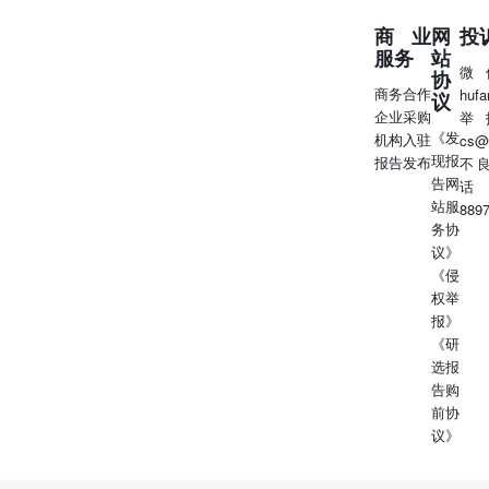
宽度3.3米，横向空间较同类机型增加约10%，行李架容积提升
效缓解飞行局促感。采用先进气动与降噪技术，发动机噪音较波
商业
网
投
空客A320等主流机型降低6至8分贝。该航班还搭配哈尔滨-
服务
站
微
专属服务，为乘客提供优先值机、快速行李提取等便利，提
协
商务合作
huf
率。 3.3.全球军贸 【以色列将向希腊出售价值7.5亿美元的P
议
企业采购
举
以色列国防部周一宣布，以色列将以7.5亿美元（6.5亿欧元
《发
机构入驻
cs@
PULS火箭炮兵系统。 该交易包含数十具发射器和射程为25至1
现报
报告发布
不
（40至300公里）的火箭，这也是以色列PULS系统首次向希
告网
话
PULS系统可发射不同射程的无制导火箭、精确制导弹药和导
站服
889
有的轮式和履带式平台完全兼容。 这笔交易在过去两年半的
务协
在推进中，但最终敲定的过程有所延迟，部分原因是中东地
议》
争。该交易于2025年12月经希腊议会批准后启动，是一项政
《侵
以色列和希腊两国共同为协议的执行提供担保。以色列国防
权举
协议“体现了以色列与希腊之间日益紧密的国防合作”。 PUL
报》
来四年内交付，以色列该系统制造商埃尔比特系统公司还将
《研
支持与维护服务，同时该公司也将担任希腊项目的总承包商。
选报
家公司在一份补充声明中表示：“埃尔比特系统公司将与希腊
告购
作生产该系统，包括技术转让和专有技术共享。” 【韩国借
前协
军贸】随着俄乌冲突持续，欧洲军备市场近两年出现明显变
议》
欧洲市场鲜有出现的韩制武器装备，正密集现身多国采购清
自行榴弹炮、多管火箭炮、轻型战斗攻击机、防空反导系统
企业在多个领域同步发力、加速拓展市场。 中东市场的突破