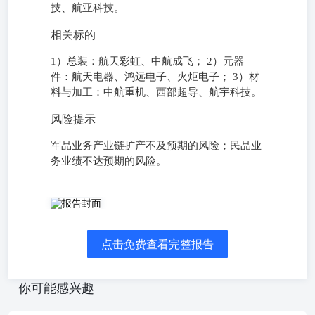
技、航亚科技。
相关标的
1）总装：航天彩虹、中航成飞； 2）元器
件：航天电器、鸿远电子、火炬电子； 3）材
料与加工：中航重机、西部超导、航宇科技。
风险提示
军品业务产业链扩产不及预期的风险；民品业
务业绩不达预期的风险。
本报告导读： 军工《加强新兴领域战略能力建设，中东局势
2026.04.08军工《力箭二号发射成功，我国火箭运力再获提升
2026.03.31军工《第二届商业航天产业发展大会开幕，日本正
点击免费查看完整报告
斧”导弹》2026.03.30军工《低轨星座收费标准优化，规模化
著》2026.03.30军工《商业航天的星辰大海》2026.03.18 
跌，我国成功发射千帆星座第七批组网卫星，美军大批F-35
你可能感兴趣
三泽基地。大国博弈加剧是长期趋势，军工长期向好。 投资要
军工板块上涨，我国成功发射千帆星座第七批组网卫星。1)