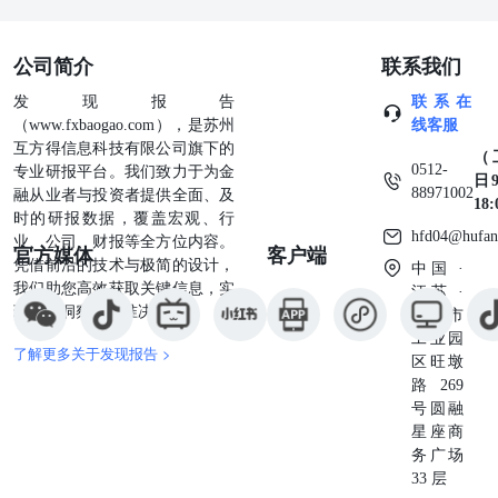
股票涨幅居前；*ST观典（-37.66%）、航锦科技（-23.59%
（-10.39%）等股票跌幅居前。 3.上周要点事件梳理 3.1.商
成功发射千帆星座第七批组网卫星】据中国航天科技集团消息
公司简介
联系我们
21时32分，长征八号运载火箭在海南商业航天发射场以“一箭
发现报告
联系在
式，将千帆星座第七批组网卫星送入预定轨道，发射任务获
（www.fxbaogao.com），是苏州
线客服
功。 千帆星座是由上海垣信卫星科技有限公司负责建设运营
互方得信息科技有限公司旗下的
互联网星座。该星座重点面向“一带一路”和中资企业出海需
（
0512-
专业研报平台。我们致力于为金
速、实时、安全、可靠的空天地海一体化综合解决方案与服务
日9
88971002
融从业者与投资者提供全面、及
号运载火箭由中国航天科技集团一院抓总研制。它作为长征
18
时的研报数据，覆盖宏观、行
载火箭的一员，与长征八号甲运载火箭共同形成太阳同步轨道
hfd04@hufan
业、公司、财报等全方位内容。
级的运载能力梯队，有力提升中国中低轨道卫星组网发射能
官方媒体
客户端
凭借前沿的技术与极简的设计，
务中，长征八号运载火箭采用捆绑两个助推器的基本构型。
中国 ·
我们助您高效获取关键信息，实
八号运载火箭将开启高密度发射模式，持续助推中国低轨卫
江苏 ·
现深度洞察与精准决策。
座建设和商业航天高质量发展。 3.2.商业航空 【15日起国产大
苏州市
执飞东航哈尔滨—上海虹桥航线】本月15日起，国产大飞机C9
工业园
了解更多关于发现报告 >
公司哈尔滨—上海虹桥往返航线上投入运营。这是国产干线
区旺墩
航线网络的重要布局，也为两地旅客带来更优质的航空出行
路269
区域经济文化交流与航空产业高质量发展。 该航线航班号为MU5
号圆融
采用公务舱+经济舱的两舱布局，共163个 座位，航班每日一
星座商
班时刻及运行计划以系统实际发布为准。 作为我国首款按国
务广场
标准研制的干线客机，C919凭借多项核心优势打造全新飞行
33 层