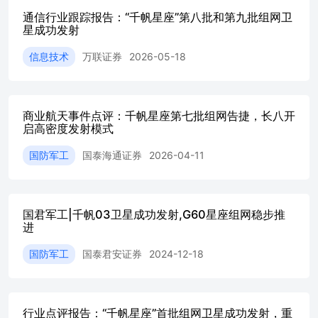
涨2.74%，创业板指数上涨9.50%，国防军工指数上涨4.86
通信行业跟踪报告：“千帆星座”第八批和第九批组网卫
2.12个百分点，排名第11/29。2)商业航天板块：我国成功发
星成功发射
第七批组网卫星。3）商业航空板块：15日起国产大飞机C91
尔滨—上海虹桥航线。4）军贸板块：以色列将向希腊出售价值
信息技术
万联证券
2026-05-18
元的PULS系统。 美军大批F-35将入驻日本三泽基地。驻日
示，4架美军F-35A战机已飞抵日本三泽基地，该基地36架F-
换装扩编为48架F-35A，巩固所谓“美日同盟空防战力优势”
系研究中心特约研究员郑剑表示，“这个基地往西可以直达中
商业航天事件点评：千帆星座第七批组网告捷，长八开
个内地纵深地区，对这些方向进行威胁。第二，这个是美日
启高密度发射模式
岛链上扼控几个海峡的重要基地之一，采用蛙跳、空中加油
国防军工
国泰海通证券
2026-04-11
可以向南海、台海用兵。” 大国博弈加剧是长期趋势，军工
们认为，国际环境日益复杂严峻，要打赢现代战争，既要有
导弹作为制胜手段，又要有火箭弹等高效费比装备支撑持久
有可靠的通信指挥体系为保障，建议重点关注航空航天等装
国君军工|千帆03卫星成功发射,G60星座组网稳步推
重点板块及卫星互联网等前沿热点。 风险提示：军品业务产
进
及预期的风险；民品业务业绩不达预期的风险。 目录 1.核心
成功发射千帆星座第七批组网卫星..................................
国防军工
国泰君安证券
2024-12-18
板块上涨，材料及加工板块表现较好.....................................
表现：上涨4.86%，跑赢大盘2.12p..........................................
数表现：空天军工指数等指数表现较好.......................................
板块表现：材料及加工板块表现较
行业点评报告：“千帆星座”首批组网卫星成功发射，重