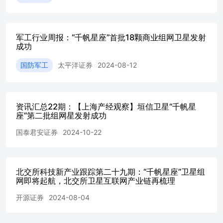
个海峡的重要基地之一，采用蛙跳、空中加油的方式，就可
台海用兵。” 大国博弈加剧是长期趋势，军工长期向好。我
环境日益复杂严峻，要打赢现代战争，既要有先进战机、导
军工行业周报：“千帆星座”首批18颗商业组网卫星发射
手段，又要有火箭弹等高效费比装备支撑持久消耗，还要有
成功
指挥体系为保障，建议重点关注航空航天等装备建设领域重
星互联网等前沿热点。 投资主线：1）总装：中航沈飞、航
国防军工
太平洋证券
2024-08-12
航西飞、高德红外；2）元器件：中航光电、紫光国微、振华
华达、智明达、国博电子、睿创微纳；3）分系统：航发动力
载、北方导航、航天电子；4）材料与加工：中航高科、菲利
材、华秦科技、铂力特、西部材料、航材股份、佳驰科技、
资讯汇总22期：【上海产经观察】垣信卫星“千帆星
相关标的：1）总装：航天彩虹、中航成飞；2）元器件：航
座”第二批组网星发射成功
远电子、火炬电子；3）材料与加工：中航重机、西部超导、
国泰君安证券
2024-10-22
风险提示：军品业务产业链扩产不及预期的风险；民品业务
期的风险。 2.行情回顾：板块上涨，材料及加工板块表现较好2
现：上涨4.86%，跑赢大盘2.12p 上周(04.06-04.10)上证综指上
创业板指数上涨9.50%，国防军工指数上涨4.86%，跑赢大盘2
北交所科技新产业跟踪第二十九期：“千帆星座”卫星组
点，排名第11/29。 数据来源：Wind，国泰海通证券研究 2.2
网即将起航，北交所卫星互联网产业链再梳理
空天军工指数等指数表现较好 上周(04.06-04.10)各大军工指
好，其中空天军工指数表现最好，上涨5.75%，排名第1/10。 2
开源证券
2024-08-04
现：材料及加工板块表现较好 上周(04.06-04.10)，材料及
较好： 材料及加工板块：万泽股份（23.09%)、巨力索具（21