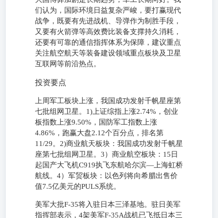
们认为，国际环境日益复杂严峻，要打赢现代
战争，既要有先进战机、导弹作为制胜手段，
又要有火箭弹等高效费比装备支撑持久消耗，
还要有可靠的通信指挥体系为保障，建议重点
关注航空航天等装备建设领域重点板块及卫星
互联网等前沿热点。
投资要点
上周军工板块上涨，我国成功发射千帆星座第
七批组网卫星。1)上证综指上涨2.74%，创业
板指数上涨9.50%，国防军工指数上涨
4.86%，跑赢大盘2.12个百分点，排名第
11/29。2)商业航天板块：我国成功发射千帆星
座第七批组网卫星。3）商业航空板块：15日
起国产大飞机C919执飞东航哈尔滨—上海虹桥
航线。4）军贸板块：以色列将向希腊出售价
值7.5亿美元的PULS系统。
美军大批F-35将入驻日本三泽基地。驻日美军
指挥部表示，4架美军F-35A战机已飞抵日本三