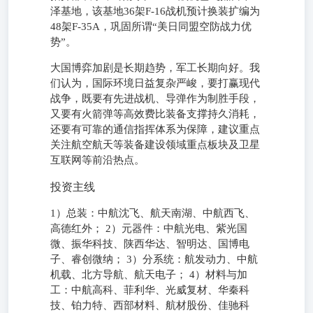
泽基地，该基地36架F-16战机预计换装扩编为
48架F-35A，巩固所谓“美日同盟空防战力优
势”。
大国博弈加剧是长期趋势，军工长期向好。我
们认为，国际环境日益复杂严峻，要打赢现代
战争，既要有先进战机、导弹作为制胜手段，
又要有火箭弹等高效费比装备支撑持久消耗，
还要有可靠的通信指挥体系为保障，建议重点
关注航空航天等装备建设领域重点板块及卫星
互联网等前沿热点。
投资主线
1）总装：中航沈飞、航天南湖、中航西飞、
高德红外； 2）元器件：中航光电、紫光国
微、振华科技、陕西华达、智明达、国博电
子、睿创微纳； 3）分系统：航发动力、中航
机载、北方导航、航天电子； 4）材料与加
工：中航高科、菲利华、光威复材、华秦科
技、铂力特、西部材料、航材股份、佳驰科