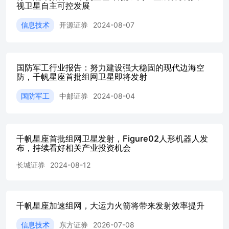
好....................................................53.上周要点事件梳
视卫星自主可控发展
理....................................................................................
航
信息技术
开源证券
2024-08-07
天........................................................................................
商业航
空........................................................................................
全球军
国防军工行业报告：努力建设强大稳固的现代边海空
防，千帆星座首批组网卫星即将发射
贸.........................................................................................
军工行业每周要
国防军工
中邮证券
2024-08-04
闻...................................................................................
示.........................................................................................
1.核心观点：我国成功发射千帆星座第七批组网卫星 上周军
涨，我国成功发射千帆星座第七批组网卫星。1)上证综指上涨2
千帆星座首批组网卫星发射，Figure02人形机器人发
业板指数上涨9.50%，国防军工指数上涨4.86%，跑赢大盘2.1
布，持续看好相关产业投资机会
点，排名第11/29。2)商业航天板块：我国成功发射千帆星座
卫星。3）商业航空板块：15日起国产大飞机C919执飞东航
长城证券
2024-08-12
虹桥航线。4）军贸板块：以色列将向希腊出售价值7.5亿美元的
统。 美军大批F-35将入驻日本三泽基地。驻日美军指挥部表
F-35A战机已飞抵日本三泽基地，该基地36架F-16战机预计换
千帆星座加速组网，大运力火箭将带来发射效率提升
架F-35A，巩固所谓“美日同盟空防战力优势”。海峡两岸关
约研究员郑剑表示，“这个基地往西可以直达中国东北和整个
信息技术
东方证券
2026-07-08
区，对这些方向进行威胁。第二，这个是美日联军在第一岛