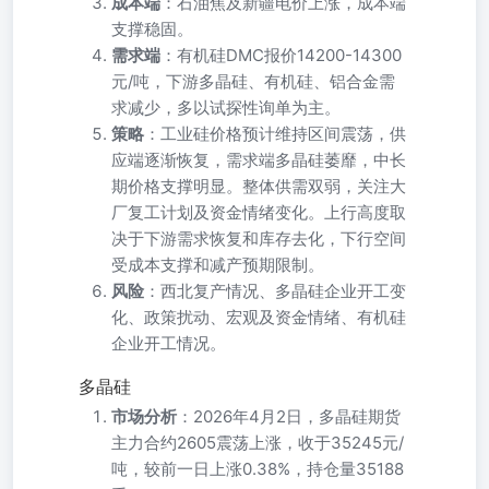
成本端
：石油焦及新疆电价上涨，成本端
支撑稳固。
需求端
：有机硅DMC报价14200-14300
元/吨，下游多晶硅、有机硅、铝合金需
求减少，多以试探性询单为主。
策略
：工业硅价格预计维持区间震荡，供
应端逐渐恢复，需求端多晶硅萎靡，中长
期价格支撑明显。整体供需双弱，关注大
厂复工计划及资金情绪变化。上行高度取
决于下游需求恢复和库存去化，下行空间
受成本支撑和减产预期限制。
风险
：西北复产情况、多晶硅企业开工变
化、政策扰动、宏观及资金情绪、有机硅
企业开工情况。
多晶硅
市场分析
：2026年4月2日，多晶硅期货
主力合约2605震荡上涨，收于35245元/
吨，较前一日上涨0.38%，持仓量35188