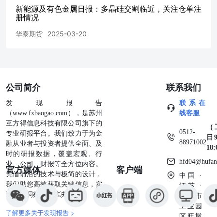
新能源及有色金属日报：多晶硅交割临近，关注仓单注
册情况
华泰期货
2025-03-20
公司简介
联系我们
发现报告
联系在
（www.fxbaogao.com），是苏州
线客服
互方得信息科技有限公司旗下的
（
0512-
专业研报平台。我们致力于为金
日9
88971002
融从业者与投资者提供全面、及
18
时的研报数据，覆盖宏观、行
hfd04@hufan
业、公司、财报等全方位内容。
官方媒体
客户端
凭借前沿的技术与极简的设计，
中国 ·
我们助您高效获取关键信息，实
江苏 ·
现深度洞察与精准决策。
苏州市
工业园
了解更多关于发现报告 >
区旺墩