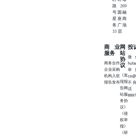
路269
号圆融
星座商
务广场
33 层
商业
网
投
服务
站
微
协
商务合作
huf
议
企业采购
举
《发
机构入驻
cs@
现报
报告发布
不
告网
话
站服
889
务协
议》
《侵
权举
报》
《研