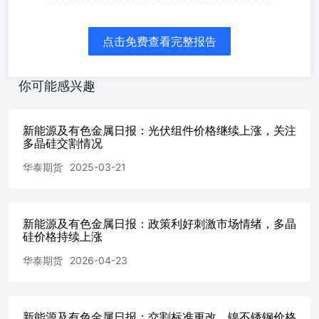
环比变化-3.40%。 硅片方面：国内N型18Xmm硅片0.99（0.00
元/片,N型210R硅片价格1.04(0.00)元/片。 电池片方面：高效PER
PERC210电池片价格0.28(0.00)元/W左右；TopconM10电池片价格
点击免费查看完整报告
电池片0.37(-0.01)元/w；Topcon210RN电池片0.38(-0.01)元/
件：PERC182mm主流成交价0.67-0.74（0.00）元/W，PERC21
元/W，N型182mm主流成交价格0.74-0.76（0.00）元/W，N型2
你可能感兴趣
元/W。 当日，广期所宣布将多晶硅期货每次最小开仓下单数
交易保证金至13%，促进了中小资金参与多晶硅市场，提高
同时，宣布同意将颗粒硅纳入多晶硅期货交易，填补原本只有
新能源及有色金属日报：光伏组件价格继续上涨，关注
格预计将持续弱势震荡。工业硅价格持续弱势，使得多晶硅
多晶硅交割情况
需求传导困难。硅片企业复工但库存压力仍存，近期中东冲
华泰期货
2025-03-21
面抛压。短期内关注节后供需恢复情况，中长期则需关注银
间操作，主力合约短期预计维持震荡跨期：无跨品种：无期现：
2、期货上市对现货市场带动，3、资金情绪影响。4、政策扰
需求影响。 图表 图1：通氧553#价格走势丨单位：元/
新能源及有色金属日报：政策利好刺激市场情绪，多晶
吨.....................................................................................
硅价格持续上涨
价格走势丨单位：元/
华泰期货
2026-04-23
吨.........................................................................................
3：多晶硅价格丨单位：
元/kg.......................................................................................
图4：n型多晶硅价格丨单位：
新能源及有色金属日报：交割标准更改，镍不锈钢价格