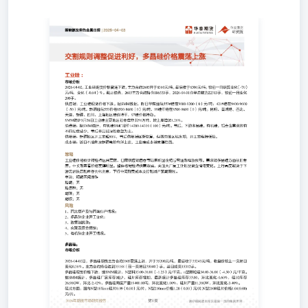
工业硅： 市场分析 2026-04-02，工业硅期货价格震荡下跌，
8300元/吨，较前一日结算变化（-70）元/吨，变化（-0.84
186533手，2026-04-01仓单总数为22513手，较前一日
据SMM数据，昨日华东通氧553#硅在9000-9200（0）元/吨；42
通氧553价格8500-8600（0）元/吨，99硅价格在8500-8
津、新疆、四川、上海地区硅价持平，97硅价格持稳。 SMM
共56万吨，较上周增加1.26%。 消费端：据SMM统计，有机硅DMC
节后，下游多晶硅，有机硅，铝合金需求均有不同程度减少，
新疆地区开工率超50%，节后供给端逐渐恢复，但西南地区
日石油焦及新疆电价有所上涨，工业硅成本端支撑稳固。 策
前供应端自春节以来明显收缩后有逐渐释放预期。需求端多
撑明显。整体格局维持供需双弱，关注大厂复工计划及资金
复和库存去化进度，下行空间则受成本支撑和减产预期限制。
种：无期现：无期权：无 风险 1、西北复产及与西南停产情
端扰动；4、宏观及资金情绪；5、有机硅企业开工情况。 多晶硅：
期货主力合约2605震荡上涨，开于35200元/吨，最后收于35
0.38%。主力合约持仓达到35188（前一交易日35040）手，
跌，据SMM统计，N型料35.00-38.00（-1.25）元/千克，n型颗粒
SMM统计，多晶硅厂家库存减少，硅片库存增加，最新统计多晶硅
片库存26.98GW，环比-2.42%，多晶硅周度产量19400.00吨