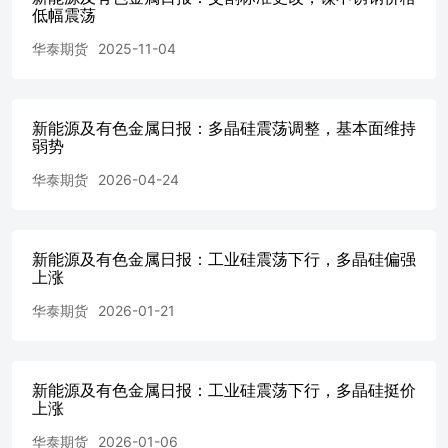
元/kg.....................................................................................
低幅震荡
5：有机硅价格丨单位：元/
吨.........................................................................................
华泰期货
2025-11-04
6：工业硅周度样本周度产量丨单位：元/
吨...............................................................................
数据丨单位：万
新能源及有色金属日报：多晶硅震荡调整，基本面维持
吨.......................................................................................
弱势
多晶硅库存数据丨单位：万
吨......................................................................................
华泰期货
2026-04-24
源：SMM，华泰期货研究院 资料来源：SMM，华泰期货研究
资料来源：SMM，华泰期货研究院 资料来源：SMM，华泰期
研究院 资料来源：SMM，华泰期货研究院 资料来源：SMM
橙 封帆 陈思捷 从业资格号：F3046665投资咨询号：Z00148
新能源及有色金属日报：工业硅震荡下行，多晶硅偏强
上涨
Z0016047 从业资格号：F03139777投资咨询号：Z0021579
资咨询业务资格：证监许可【2011】1289号 免责声明 本
华泰期货
2026-01-21
编制，但本公司对该等信息的准确性及完整性不作任何保证
映报告发布当日的观点和判断。在不同时期，本公司可能会
一致的研究报告。本公司不保证本报告所含信息保持在最新
发出通知的情形下做出修改，投资者应当自行关注相应的更新
新能源及有色金属日报：工业硅震荡下行，多晶硅挺价
公正，但本报告所载的观点、结论和建议仅供参考，投资者
上涨
断。对投资者依据或者使用本报告所造成的一切后果，本公司
华泰期货
2026-01-06
告版权仅为本公司所有。未经本公司书面许可，任何机构或