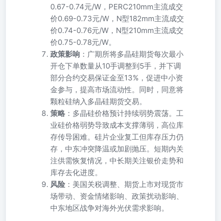
0.67-0.74元/W，PERC210mm主流成交
价0.69-0.73元/W，N型182mm主流成交
价0.74-0.76元/W，N型210mm主流成交
价0.75-0.78元/W。
政策影响
：广期所将多晶硅期货每次最小
开仓下单数量从10手调整到5手，并下调
部分合约交易保证金至13%，促进中小资
金参与，提高市场流动性。同时，同意将
颗粒硅纳入多晶硅期货交易。
策略
：多晶硅价格预计持续弱势震荡。工
业硅价格弱势导致成本支撑薄弱，高位库
存传导困难。硅片企业复工但库存压力仍
存，中东冲突降温或加剧抛压。短期内关
注供需恢复情况，中长期关注银价走势和
库存去化进度。
风险
：美国关税调整、期货上市对现货市
场带动、资金情绪影响、政策扰动影响、
中东地区战争对海外光伏需求影响。