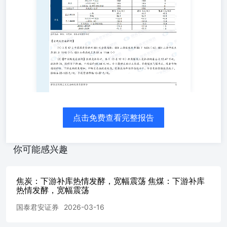
势强度】 焦炭趋势强度：1；焦煤趋势强度：1 国泰君安期
货有限公司（以下简称“本公司”）具有中国证监会核准的期
货投资咨询业务资格（证监许可[2011]1449号）。 本报告的
观点和信息仅供本公司的专业投资者参考，无意针对或打算
违反任何地区、国家、城市或其它法律管辖区域内的法律法
规。本报告难以设置访问权限，若给您造成不便，敬请谅
解。若您并非国泰君安期货客户中的专业投资者，请勿阅
读、订阅或接收任何相关信息。本报告不构成具体业务的推
介，亦不应被视为任何投资、法律、会计或税务建议，且本
公司不会因接收人收到本报告而视其为本公司的当然客户。
请您根据自身的风险承受能力自行作出投资决定并自主承担
点击免费查看完整报告
投资风险，不应凭借本内容进行具体操作。 分析师声明 作
者具有中国期货业协会授予的期货投资咨询执业资格或相当
的专业胜任能力，力求报告内容独立、客观、公正。本报告
你可能感兴趣
仅反映作者的不同设想、见解及分析方法。本报告所载的观
点并不代表本公司或任何其附属或联营公司的立场，特此声
明。 免责声明 本报告的信息来源于已公开的资料，但本公
焦炭：下游补库热情发酵，宽幅震荡 焦煤：下游补库
司对该等信息的准确性、完整性或可靠性不作任何保证。本
热情发酵，宽幅震荡
报告所载的资料、意见及推测仅反映本公司于发布本报告当
国泰君安证券
2026-03-16
日的判断，本报告所指的期货标的的价格可升可跌，过往表
现不应作为日后的表现依据。在不同时期，或因使用不同假