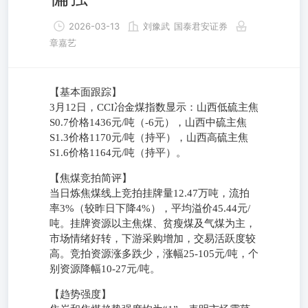
2026-03-13
刘豫武
国泰君安证券
章嘉艺
【基本面跟踪】
3月12日，CCI冶金煤指数显示：山西低硫主焦
S0.7价格1436元/吨（-6元），山西中硫主焦
S1.3价格1170元/吨（持平），山西高硫主焦
S1.6价格1164元/吨（持平）。
【焦煤竞拍简评】
当日炼焦煤线上竞拍挂牌量12.47万吨，流拍
率3%（较昨日下降4%），平均溢价45.44元/
吨。挂牌资源以主焦煤、贫瘦煤及气煤为主，
市场情绪好转，下游采购增加，交易活跃度较
高。竞拍资源涨多跌少，涨幅25-105元/吨，个
别资源降幅10-27元/吨。
【趋势强度】