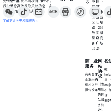
凭借前沿的技术与极简的设计，
中国 ·
我们助您高效获取关键信息，实
江苏 ·
现深度洞察与精准决策。
苏州市
工业园
了解更多关于发现报告 >
区旺墩
路269
号圆融
星座商
务广场
33 层
商业
网
投
服务
站
微
协
商务合作
huf
议
企业采购
举
《发
机构入驻
cs@
现报
报告发布
不
告网
话
站服
889
务协
议》