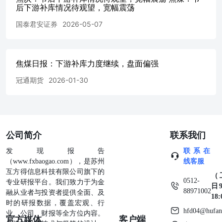
后下游补库情况待观望，宽幅震荡
国泰君安证券
2026-05-07
焦煤日报：下游补库力度继续，盘面偏强
冠通期货
2026-01-30
公司简介
联系我们
发现报告
联系在
（www.fxbaogao.com），是苏州
线客服
互方得信息科技有限公司旗下的
（
0512-
专业研报平台。我们致力于为金
日9
88971002
融从业者与投资者提供全面、及
18
时的研报数据，覆盖宏观、行
hfd04@hufan
业、公司、财报等全方位内容。
官方媒体
客户端