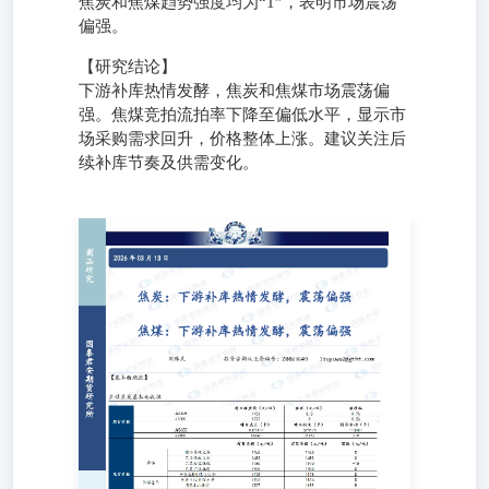
焦炭和焦煤趋势强度均为“1”，表明市场震荡
偏强。
【研究结论】
下游补库热情发酵，焦炭和焦煤市场震荡偏
强。焦煤竞拍流拍率下降至偏低水平，显示市
场采购需求回升，价格整体上涨。建议关注后
续补库节奏及供需变化。
焦炭：下游补库热情发酵，震荡偏强 焦煤：下游补库热情
发酵，震荡偏强 刘豫武 投资咨询从业资格号：
Z0023649liuyuwu2@gtht.com 【基本面跟踪】 【宏观及行业
新闻】 （1）3月12日中国煤炭资源网CCI冶金煤指数：CCI
山西低硫主焦S0.7 1436（-6）；CCI山西中硫主焦S1.3
1170（-）；CCI山西高硫主焦S1.6 1164（-） （2）【中国
煤炭资源网】焦煤竞拍简评，本日（3月12日）炼焦煤线上
竞拍挂牌量总计12.47万吨，流拍率3%，较昨日下降4%，平
均溢价45.44元/吨。今日挂牌主要以主焦煤、贫瘦煤及气煤
为主，随着市场情绪好转，下游采购现象增加，市场交易活
跃度较高，竞拍流拍率处于偏低水平。今日竞拍资源涨多跌
少，涨幅在25-105元/吨，个别资源降幅10-27元/吨。 【趋