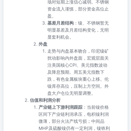
场对短期上涨信心减弱。不锈钢
资金流入谨慎，部分资金高位止
盈。
基差月差结构
：镍、不锈钢暂无
明显基差及月差结构变化，无明
显套利机会。
外盘
走势与内盘基本吻合，印尼镍矿
扰动影响内外盘面，宏观层面关
注美国核心CPI、美元指数波动
及降息预期。周五美元指数下
跌，有色金属板块重心上移。伦
镍库存高位，压制上方空间。外
盘大户仓位无明显调整。
估值和利润分析
产业链上下游利润跟踪
：当前镍价格
区间下产业链利润承压，电积镍利润
微薄，部分火法产线亏损；中间品
MHP及硫酸镍仍有一定利润，镍铁利