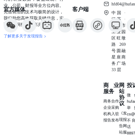
hfd04@hufan
业、公司、财报等全方位内容。
官方媒体
客户端
凭借前沿的技术与极简的设计，
中国 ·
我们助您高效获取关键信息，实
江苏 ·
现深度洞察与精准决策。
苏州市
工业园
了解更多关于发现报告 >
区旺墩
路269
号圆融
星座商
务广场
33 层
商业
网
投
服务
站
微
协
商务合作
huf
议
企业采购
举
《发
机构入驻
cs@
现报
报告发布
不
告网
话
站服
889