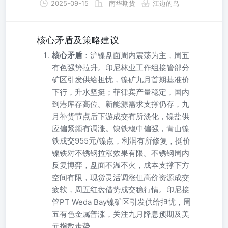
2025-09-15
南华期货
江边的鸟
核心矛盾及策略建议
核心矛盾
：沪镍盘面周内震荡为主，周五
有色强势拉升。印尼林业工作组接管部分
矿区引发供给担忧，镍矿九月首期基准价
下行，升水坚挺；菲律宾产量稳定，国内
到港库存高位。新能源需求支撑仍存，九
月补货节点后下游成交有所淡化，镍盐供
应偏紧频有调涨。镍铁稳中偏强，青山镍
铁成交955元/镍点，利润有所修复，挺价
镍铁对不锈钢拉涨效果有限。不锈钢周内
反复博弈，盘面不温不火，成本支撑下方
空间有限，现货灵活调涨但高价资源成交
疲软，周五红盘借势成交稳行情。印尼接
管PT Weda Bay镍矿区引发供给担忧，周
五有色金属普涨，关注九月降息预期及美
元指数走势。