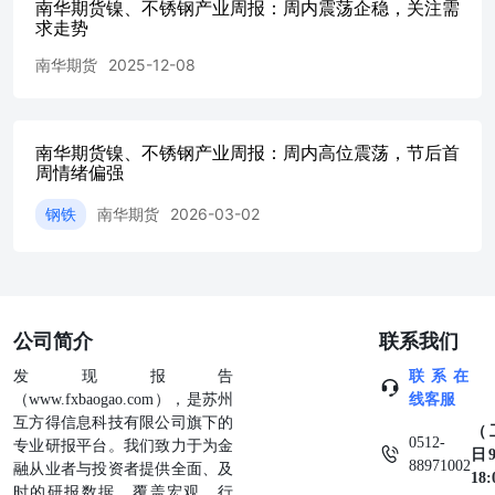
期改善程度。 source：SMM,南华研究 source：SMM,南华研
南华期货镍、不锈钢产业周报：周内震荡企稳，关注需
求走势
究 source：SMM,南华研究 5.3平衡解读 短周期平衡供应端
来看，印尼NPI与中间品MHP、高冰镍项目仍在持续投产且
南华期货
2025-12-08
开工率较为稳定，带动原生镍产量保持高增速，而中国精炼
镍扩产项目也逐步落地，整体供应端相对充裕。目前镍产业
平衡变量主要集中在新能源需求方面，当前大方向需求存在
分化：不锈钢在高基数下边际增量有限，且近期海外消费恢
南华期货镍、不锈钢产业周报：周内高位震荡，节后首
复不及预期，欧盟出口关税以及韩国反倾销税扰动仍存；新
周情绪偏强
能源板块前期逢采购周期较为强势，但是进入九月实际采购
钢铁
南华期货
2026-03-02
需求有所淡化，三元电池装机放缓与库存周期叠加下边际增
量有限。后续供需平衡方面可关注不锈钢在金九银十下的表
现是否达到预期以及新能源板块在反内卷持续扰动下是否进
一步发酵。
公司简介
联系我们
发现报告
联系在
（www.fxbaogao.com），是苏州
线客服
互方得信息科技有限公司旗下的
（
0512-
专业研报平台。我们致力于为金
日9
88971002
融从业者与投资者提供全面、及
18
时的研报数据，覆盖宏观、行