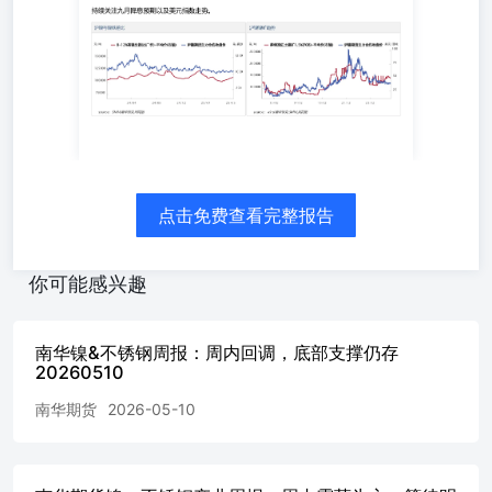
交，整体价格锚点有所上升，价格持续回调情况下利润有所
修复，近日挺价镍铁拉涨不锈钢动作效果一般。不锈钢方面
周内反复博弈，盘面一直不温不火，受成本支撑以及旺季预
期影响下方空间有限；现货端灵活跟随盘面调涨，但是高价
资源成交延续疲软，周五红盘各方借势成交为主，试图助长
情绪以稳住行情。周中印尼林业工作组接管PT Weda Bay镍
矿区，据悉接管区域占总矿区面积0.3%，虽然实际影响产
量有限，但是该消息仍引发一定程度镍矿供给端担忧。周五
整体有色金属普涨，后续持续关注九月降息预期以及美元指
数走势。 近端交易逻辑 不锈钢九十月旺季需求回暖不锈钢
点击免费查看完整报告
库存连续十周去库镍铁近期持续坚挺九月降息预期抬升印尼
林业工作组接管PT Weda Bay Nickel矿区 远端交易预期 印
你可能感兴趣
尼APNI拟重新修订HPM公式，拟加入铁钴等元素印尼将镍
矿配额许可周期从三年缩短为一年 1.2交易型策略建议 基差
策略：当前镍不锈钢基差暂稳，无明显套利空间月差策略：
南华镍&不锈钢周报：周内回调，底部支撑仍存
当前镍不锈钢月差暂稳，无明显套利空间 1.3产业客户操作
20260510
建议 第二章本周重要信息及下周关注事件 2.1本周重要信息
【利多信息】 印尼APNI拟重新修订HPM公式，拟加入铁钴
南华期货
2026-05-10
等元素印尼将镍矿配额许可周期从三年缩短为一年印尼林业
工作组接管PT Weda Bay Nickel矿区，矿端扰动担忧加剧九
月降息预期增加 【利空信息】 纯镍库存高企镍矿季节性库
存上升，底部支撑有所松动中美关税扰动仍存韩国拟对我国