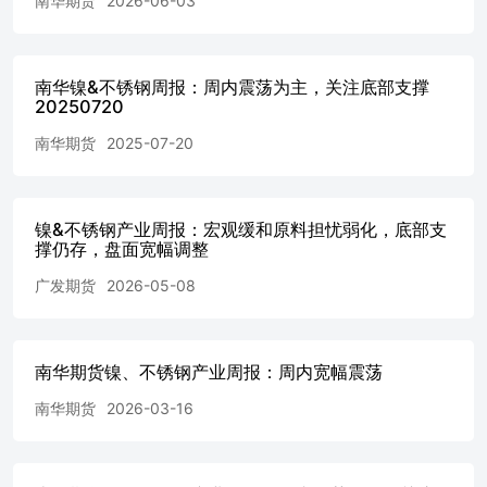
南华期货
2026-06-03
调整。 source：SMM,南华研究 source：同花顺,南华研究 第
四章估值和利润分析 4.1产业链上下游利润跟踪 当前镍价格
区间下产业链上下游利润相对承压，分工艺生产电积镍利润
空间微薄，此外部分火法产线持续处于亏损状态，周内无明
南华镍&不锈钢周报：周内震荡为主，关注底部支撑
显变化；中间品方面，新能源一体化生产链路外售MHP以
20250720
及硫酸镍仍有一定利润，镍铁端近期成交价连续回调，利润
南华期货
2025-07-20
有所好转，但是尚未转正；当前价值区间进一步下行挤压利
润空间难度较大，底部支撑仍存。 第五章供需及库存推演
5.1供应端及推演 镍产业链供给方面较为稳定，国内方面近
期镍矿原材料到港库存处于高位，前期减产动作大多已经结
镍&不锈钢产业周报：宏观缓和原料担忧弱化，底部支
束，目前企业开工率维持年间均值水平，产量稳定；后续下
撑仍存，盘面宽幅调整
游旺季接近节点，开工率以及产量或有进一步上移。相对有
广发期货
2026-05-08
所差异化的点在于国内镍铁以及印尼镍铁的产量此消彼长，
国内镍铁产能成本难以与印尼镍铁竞争，导致国内产量持续
处于历史地位，份额进一步被印尼镍铁回流蚕食。 5.2需求
端及推演 整体镍产业链需求较为疲软情况长期延续，新能
南华期货镍、不锈钢产业周报：周内宽幅震荡
源链路近期需求有一定上涨动力，主要源于近期新能源汽车
销量有所增量以及新能源整体产业链强势原因推动。不锈钢
南华期货
2026-03-16
板块需求较为稳定，九十月旺季接近不锈钢需求有增量预
期；此外近期欧盟不锈钢关税不确定性有所上升，部分往出
口贸易单已经停滞，后续重点关注不锈钢九十月实际下游预