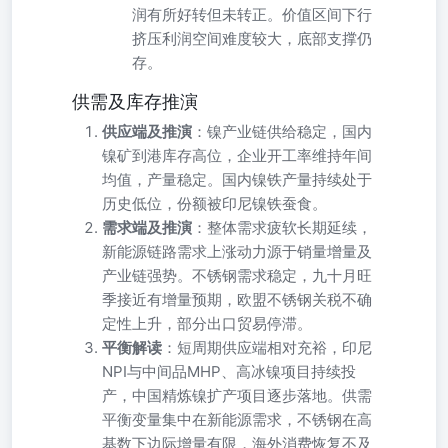
润有所好转但未转正。价值区间下行
挤压利润空间难度较大，底部支撑仍
存。
供需及库存推演
供应端及推演
：镍产业链供给稳定，国内
镍矿到港库存高位，企业开工率维持年间
均值，产量稳定。国内镍铁产量持续处于
历史低位，份额被印尼镍铁蚕食。
需求端及推演
：整体需求疲软长期延续，
新能源链路需求上涨动力源于销量增量及
产业链强势。不锈钢需求稳定，九十月旺
季接近有增量预期，欧盟不锈钢关税不确
定性上升，部分出口贸易停滞。
平衡解读
：短周期供应端相对充裕，印尼
NPI与中间品MHP、高冰镍项目持续投
产，中国精炼镍扩产项目逐步落地。供需
平衡变量集中在新能源需求，不锈钢在高
基数下边际增量有限，海外消费恢复不及