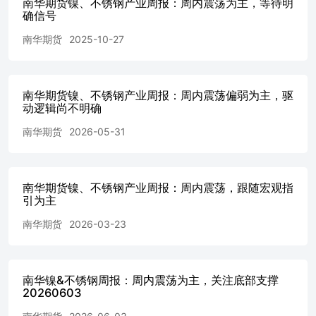
南华期货镍、不锈钢产业周报：周内震荡为主，等待明
热轧实施反倾销税欧盟不锈钢关税扰动降低出口预期 第三
确信号
章盘面解读 3.1价量及资金解读 【内盘】 【单边走势】 本
南华期货
2025-10-27
周镍和不锈钢期货市场呈现宽幅震荡走势。价格在经历周初
强势上涨后，回归到震荡区间。镍的价格波动较为剧烈，主
要受到宏观层面经济指标和不锈钢需求预期的影响。近期资
金流入的增多，对镍的上行提供了 支持，但由于需求端未
南华期货镍、不锈钢产业周报：周内震荡偏弱为主，驱
见显著变化，市场情绪偏谨慎，价格难以突破前期高点。
动逻辑尚不明确
不锈钢的走势同样受制于整体宏观经济环境的压力。期货价
南华期货
2026-05-31
格在经历几次技术性调整后，逐步进入了宽幅震荡阶段，市
场的供需矛盾虽然未完全显现，但由于近期出口预期较差影
响，市场上行空间相对有限。 【资金动向分析】 从资金面
来看，重点盈利席位的净持仓有所减少，部分机构开始减
南华期货镍、不锈钢产业周报：周内震荡，跟随宏观指
仓，市场对于短期价格持续上涨的信心有所减弱。对于不锈
引为主
钢，资金的流入则显得更加谨慎，部分资金选择在高位进行
止盈。 ∗基差月差结构 镍、不锈钢暂无明显基差以及月差
南华期货
2026-03-23
结构变化，走势趋稳，无明显套利机会。 【外盘】 周内外
盘走势与内盘基本吻合，印尼周中镍矿扰动持续影响内外盘
面，宏观层面关注美国核心CPI、美元指数波动以及降息预
南华镍&不锈钢周报：周内震荡为主，关注底部支撑
期走势；周五美元指数再度有所下跌，有色金属板块整体重
20260603
心上移。库存方面伦镍近期库存持续处于高位，仓单以及库
存消化较为缓慢，压制上方空间。外盘大户仓位近期无明显