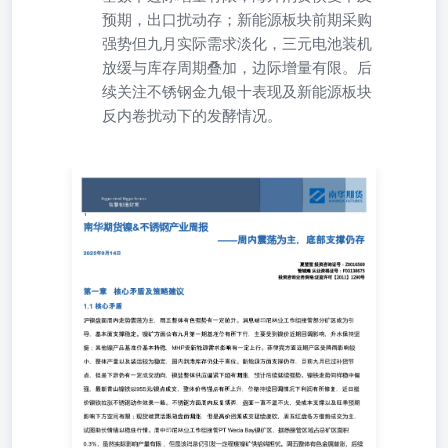
预期，出口扰动存；新能源板块前期采购
强势但九月实际需求淡化，三元电池装机
放缓与库存周期叠加，边际增量有限。后
续关注不锈钢金九银十表现及新能源板块
反内卷扰动下的发酵情况。
——周内震荡为主，底部支撑仍存 2025年9月14日 夏莹莹
投资咨询证号：Z0016569管城瀚从业资格证号：F03138675
投资咨询业务资格:证监许可【2011】1290号 第一章核心矛
盾及策略建议 1.1核心矛盾 沪镍盘面周内走势震荡为主，周
五整体有色强势有一定拉升。消息端印尼林业工作组接管部
分矿区成为引导，基本面支撑稳定。镍矿方面公布九月第一
期基准价有所下行，主要受到镍价近期回调影响，升水保持
坚挺；其他镍产品基准价基本持稳，MHP受新能源需求影
响有一定上行。菲律宾方面近期产区受降雨影响较小，整体
产量以及装运较为稳定，国内到港库存仍处于高位。新能源
方面支撑仍存，目前九月已过补货节点，但是下游仍有一定
成交动向，镍盐整体供应偏紧下频有调涨，预计后续延续强
势。镍铁走势同样稳中偏强，最新青山镍铁以955元/镍点成