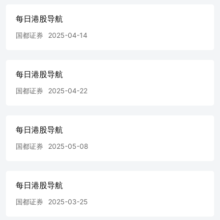
购讯息，并对临近截止时的撤单行为进行实时公告和报备。
通知要求发行人和主承销商需在充分询价基础上设定合理的
每日港股导航
利率区间，利率(价格)区间应包含发行人可比债券利率或市
国都证券
2025-04-14
场公允价格水平。 内地预算今年育儿补贴900亿8月下旬开
放申领 中国财政部官员表示，中央财政将设立共同财政事
权转移支付项目「育儿补贴补助资金」，今年初步安排预算
约900亿元(人民币．下同)；国家卫健委官员则透露，各地
每日港股导航
将在8月下旬陆续开放育儿补贴申领，8月31日前各地全面开
放育儿补贴的申领。财政部社会保障司司长郭阳在国新办新
国都证券
2025-04-22
闻发布会上表示，对于发放育儿补贴国家基础标准补贴所需
资金，中央财政按照一定比例对地方予以补助，中央总体承
担约90%。郭阳指出，近期，财政部还将会同国家卫健委印
每日港股导航
发育儿补贴补助资金管理办法，明确资金分配使用和管理监
督的具体要求，细化规范资金下达流程，落实各级工作责
国都证券
2025-05-08
任。两部门将对补助资金实行全过程预算绩效管理，做好绩
效监控和绩效评价，确保管好用好财政资金。 上市公司要
闻 普拉达上半年盈利微升0.6% 奢侈品牌Prada母公司普拉达
(01913)公布，截至6月底止中期盈利3.86亿元(欧罗．下
每日港股导航
同)，按年增长0.62%，每股盈利0.151元，不派息。期内，
国都证券
2025-03-25
收益净额27.4亿元，按年上升7.51%。该集团表示，2025年
首6个月，面对行业及宏观挑战，集团仍录得稳健业绩。展