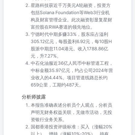
星路科技获近千万美元A轮融资，投资方
包括Solana Foundation等Web3行业机
构及财富管理企业。此次融资彰显复星财
富控股在RWA赛道的领先地位。
宁德时代中期多赚33%，股东应占溢利
305.12亿元，每股盈利6.92元，每10股H
股派中期息11.04港元。收入1788.86亿
元，升7.27%。
中石化油服近36亿人民币中标管道工程，
中标金额35.97亿元，约占公司2024年营
业收入的4.44%。项目管道线路总长约
659公里，工期约487天。
分析师披露
本报告准确表述分析员个人观点，分析员
声明无财务权益关联，无做市活动，无投
资银行业务关系。
国都香港投资评级标准：买入（涨幅20%
以上）、增持（涨幅10%-20%）、持有