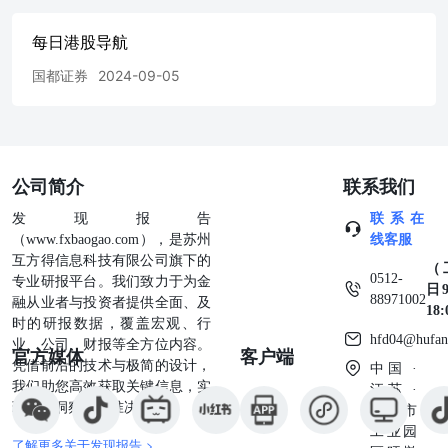
望未来数月，集团的策略目标维持不变，惟必须在审慎行事
与继续以长远目光进行投资之间取得适当平衡。尽管当前环
每日港股导航
境下需保持警惕及灵敏，管理层始终坚持其策略，并坚定其
实现稳健、可持续及高于市场增长的宏伟目标。 星路科技
国都证券
2024-09-05
获近千万美元A轮融资 复星(00656)旗下数智化全球财富管
理平台复星财富控股及其自主孵化的星路科技共同宣布，星
路科技已完成近千万美元A轮融资，投资方包括Solana
Foundation(高性能区块链生态)等Web3行业知名机构及财富
管理的领先企业。此次成功融资，是市场对星路科技业务模
公司简介
联系我们
式与增长潜力的高度认可，不仅标志着星路科技在
RWA(RealWorldAssets，现实世界资产)赛道的领先地位，亦
发现报告
联系在
彰显复星财富控股正以「金融+科技」双轮驱动，全速推进
（www.fxbaogao.com），是苏州
线客服
Web3产业布局。 宁德时代中期多赚33% 宁德时代(03750)公
互方得信息科技有限公司旗下的
（
布截至6月底止中期业绩，股东应占溢利305.12亿元(人民
0512-
专业研报平台。我们致力于为金
日9
币．下同)，按年升33.02%；每股盈利6.92元，每10股H股派
88971002
融从业者与投资者提供全面、及
18
中期息11.04港元。期内，收入1788.86亿元，按年升
时的研报数据，覆盖宏观、行
hfd04@hufan
7.27%，主要由于动力电池需求持续增长所致。综合毛利率
业、公司、财报等全方位内容。
官方媒体
客户端
25.02%，较2024年同期的23.45%上升1.57个百分点。 中石
凭借前沿的技术与极简的设计，
中国 ·
化油服近36亿人民币中标管道工程 中石化油服(01033)公
我们助您高效获取关键信息，实
江苏 ·
布，全资子公司中石化石油工程建设中标国家石油天然气管
现深度洞察与精准决策。
苏州市
网集团长春-石家庄天然气管道工程(长岭-张家口段)施工总
工业园
了解更多关于发现报告 >
承包第二、四、五标段项目，中标金额为35.97亿元人民