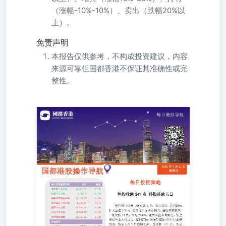
（涨幅-10%-10%）、卖出（跌幅20%以
上）。
免责声明
本报告仅供参考，不构成投资建议，内容
来源可靠但国都香港不保证其准确性或完
整性。
国都港股操作导航 每日投资策略 恒指收跌347点科指连跌
五日 恒指昨日低开189点或0.7%，报25335，之后跌幅扩大
至逾300点，但内地沪深两市倒升，港股跌幅收窄，一度仅
跌24点，高见25499，随后买盘未有跟进，加上期指早上大
局已定，连同汇控(00005)恒生(00011)业绩倒退，拖累大市
午后跌幅加剧，最多挫442点，低见25082，尾市在25200争
持。最终恒指收报25176，跌347点或1.4%；国指跌1.2%，
报9038；科指挫2.7%，报5490。全日成交3196.52亿元，北
水净入117.1亿元。 蓝筹汇控中期税前少赚27%，股价失守
100元大关，收挫3.8%，造96.95元；旗下恒生银行中期盈利
倒退三成，全日跌7.4%，收113.8元；港交所(00388)下滑