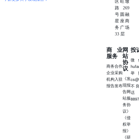
区旺墩
币，约占公司2024年营业收入的4.44%。该项目管道线路总
路269
长约659公里，包含多个站场、阀室、定向钻、穿越等施工
号圆融
工程，工期约487天，彰显公司在石油工程建设领域的专业
星座商
技术水平和施工管理能力。该公司称，目前相关方尚未正式
务广场
签署合同，项目仍存在不确定性，吁投资者注意投资风险。
33 层
国都证券(香港)有限公司(“国都香港”，中央编号：
ASK641)，获香港证券及期货事务监察委员会发牌，可进行
商业
网
投
《证券及期货条例（香港法例第571章）》所界定的第1类
服务
站
（证券交易）、第4类（就证券提供意见）受规管活动的持
微
协
牌法团。 分析师披露 本报告准确表述了分析员的个人观
商务合作
huf
议
点。每位分析员声明，不论个人或他/她的有联系者都没有
企业采购
举
《发
担任该分析员在本报告内评论的上市法团的高级人员，也不
机构入驻
cs@
现报
拥有与该上市法团有关的任何财务权益。本报告涉及的上市
报告发布
不
告网
法团或其他第三方都没有或同意向分析员或国都证券(香港)
话
站服
有限公司(“国都香港”)提供与本报告有关的任何补偿或其他
889
务协
利益。 国都香港的成员个别及共同地确认：(i)他们不拥有
议》
相等于或高于上市法团市场资本值的1%的财务权益；(ii)他
《侵
们不涉及有关上市法团证券的做市活动；(iii)他们的雇员或
权举
其有联系的个人都没有担任有关上市法团的高级人员；及
报》
(iv)他们与有关上市法团之间在过去12个月内不存在投资银
《研
行业务关系。 国都香港投资评级标准 时间周期报告发布之