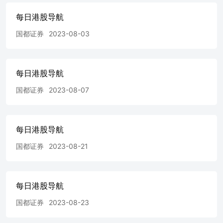
报告充分展现香港作为国际领先金融中心的地位和实力。金
每日港股导航
发局主席洪丕正表示，报告突显香港在全球金融体系中的独
特优势，尤其是在融资平台、资产及财富管理和金融科技等
国都证券
2023-08-03
领域的全球领先地位。凭借稳健的法治及监管制度、便利的
资金流通、优秀的国际人才，香港不仅是国际资本的聚集
地，更是推动国际贸易、投资及金融合作的重要平台。他续
每日港股导航
称，香港在金融发展方面可以充分发挥「引进来、走出去」
的双向平台角色，连接中国与全球供应链，成为面向南方的
国都证券
2023-08-07
区域财资中心。同时，香港亦具备全球领先风险管理中心的
优势，推动货币多元化及资产配置，进一步提升作为全球顶
尖国际金融中心的竞争力。 交易商协会发布新规遏制债券
承销定价扭曲 中国银行间市场交易商协会发布新规，旨在
每日港股导航
加强债券发行承销环节的自律管理，遏制当前市场存在的定
国都证券
2023-08-21
价扭曲、非市场化发行及人为干预等问题，将于8月11日起
正式实施，涵盖承销报价、簿记建文件、讯息披露等多个关
键环节。根据《关于规范银行间债券市场簿记建档发行及承
销有关工作的通知》，主承销商要综合评估项目成本、合理
每日港股导航
确定报价，不得以低于成本的承销费参与债券项目竞标，发
行人也不得干扰其独立报价决策。交易商协会表示，将另行
国都证券
2023-08-23
出台承销报价管理办法，以进一步细化相关要求。在簿记建
档方面，新规要求承销机构使用合规的实时通讯工具留痕申