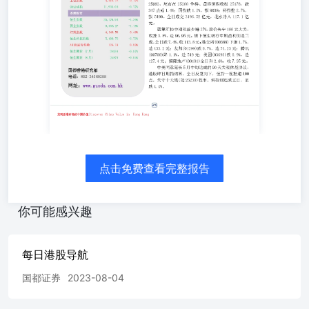
1.7%，造433.2元；友邦(01299)跌0.7%，造74.25元；腾讯
(00700)降1.1%，造549元；美团(03690)跌0.9%，造127.4
元；恒隆地产(00101)全日升2.6%，收7.95元。 中美同意延
长5月中旬达成的90天关税休战协议，港股昨日期指结算，
全日反复向下，恒指一度挫逾400点，失守十天线(处25230)
收市。科指则连跌五日，累跌4.4%。 国都香港研究部电
话：852-34180288网址：www.guodu.com.hk 宏观&行业动
态 政府发布香港营商环境报告介绍香港各方面优势 政府发
布《香港营商环境报告》，介绍香港最新的营商环境及各方
面优势，这是政府继2021年后再度发表报告，目的是要向各
界说清楚香港的故事，向国际社会阐明香港在「一国两制」
下的各项优势，以及香港未来具有更广阔的发展前景。整份
点击免费查看完整报告
报告共94页，分两个编章，包括「背靠祖国优势联通全球商
机」及「维持长期繁荣稳定成商界安全避风港」，共有6
节。报告引言部分提及，香港的核心竞争力稳固，新的优势
你可能感兴趣
正在形成。受到关税战的冲击，全球各地正积极对外寻求投
资机遇，全球资金将重新配置，香港正好能协助各国分散风
险，吸引资金、企业、人才来港。政府会继续主动识变、应
每日港股导航
变、求变，创造更好的投资和营商环境，适时采取不同政策
国都证券
2023-08-04
措施，支持企业应对挑战。 金发局:营商环境报告展现香港
国际金融中心地位 香港金融发展局对于特区政府昨日发布
的《香港营商环境报告︰一国两制独特优势》表示欢迎。该