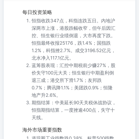
每日投资策略
恒指收跌347点，科指连跌五日。内地沪
深两市上涨，港股跌幅收窄，但午后因汇
控、恒生银行业绩倒退，大市再度下跌。
恒指最终收报25176，跌1.4%；国指跌
1.2%，科指挫2.7%。成交3196.52亿元，
北水净入117.1亿元。
蓝筹股表现：汇控中期税前少赚27%，股
价失守100元大关；恒生银行中期盈利倒
退三成；港交所下滑1.7%；友邦跌
0.7%；腾讯降1.1%；美团跌0.9%；恒隆
地产升2.6%。
期指结算：中美延长90天关税休战协议，
恒指期指结算，一度挫逾400点，失守十
天线。
海外市场重要指数
道琼斯工业指数跌0.38%，标普500指数