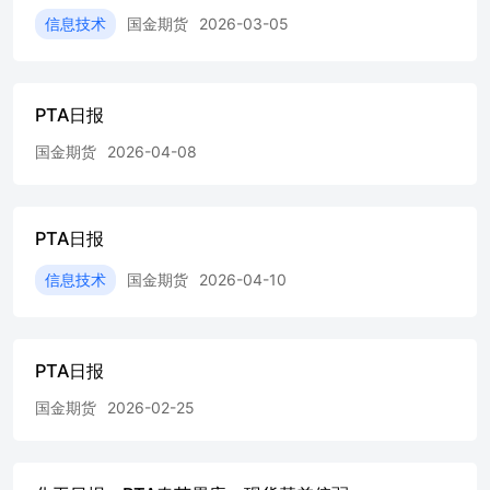
吨（9月@9月浮动价差递盘升水+12美元/吨、报盘升水+18
信息技术
国金期货
2026-03-05
美元/吨；10月@10月浮动价差递盘升水+5美元/吨、报盘升
水+10美元/吨）。国际油价震荡下挫，宏观环境偏空氛围升
温。国内PX装置运行状态平稳，需求端新增产能尚未稳定
PTA日报
产出，场内博弈氛围升温。日内共计三单成交听闻，任意9
月船货成交于855、854美元/吨、任意10月船货成交于848美
国金期货
2026-04-08
元/吨。 华东市场PTA价格4836元/吨，跌58元/吨。日均商
谈基差参考期货2509贴水5元/吨，涨3元/吨。 三、数据概览
数据来源：Wind，建信期货研究发展部 数据来源：Wind，
建信期货研究发展部 数据来源：Wind，建信期货研究发展
PTA日报
部 数据来源：Wind，建信期货研究发展部 数据来源：
Wind，建信期货研究发展部 数据来源：Wind，建信期货研
信息技术
国金期货
2026-04-10
究发展部 数据来源：Wind，建信期货研究发展部 数据来
源：Wind，建信期货研究发展部 【建信期货研究发展部】
宏观金融研究团队021-60635739有色金属研究团队021-
60635734黑色金属研究团队021-60635736石油化工研究团队
PTA日报
021-60635738农业产品研究团队021-60635732量化策略研究
国金期货
2026-02-25
团队021-60635726 免责声明： 本报告由建信期货有限责任
公司（以下简称本公司）研究发展部撰写。 本研究报告仅
供报告阅读者参考。在任何情况下，本报告中的信息或所表
述的意见并不构成对任何人的投资建议，本公司不对任何人