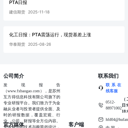
PTA日报
业部 地址：上海市浦电路438号1306室(电梯16层F单元)电
话：021-62528592邮编：200122 地址：广州市天河区天河
建信期货
2025-11-18
北路233号中信广场3316室电话：020-38909805邮编：
510620 北京营业部 上海杨树浦路营业部 地址：北京市宣武
门西大街28号大成广场7门501室电话：010-83120360邮编：
100031 地址：上海市虹口杨树浦路248号瑞丰国际大厦811
化工日报：PTA震荡运行，现货基差上涨
室电话：021-63097527邮编：200082 泉州营业部 地址：泉
州市丰泽区丰泽街608号建行大厦14层CB座电话：0595-
华泰期货
2025-08-26
24669988邮编：362000 地址：福清市音西街福清万达广场
A1号楼21层2105、2106室电话：0591-86006777/86005193邮
编：350300 郑州营业部 厦门营业部地址：厦门市思明区鹭
江道98号建行大厦2908电话：0592-3248888邮编：361000
地址：郑州市未来大道69号未来大厦2008A电话：0371-
公司简介
联系我们
65613455邮编：450008 宁波营业部地址：浙江省宁波市鄞
发现报告
联系在
州区宝华街255号0874、0876室电话：0574-83062932邮编：
（www.fxbaogao.com），是苏州
线客服
315000 成都营业部 地址：成都市青羊区提督街88号28层
互方得信息科技有限公司旗下的
2807号、2808号电话：028-86199726邮编：610020 【建信
（
0512-
专业研报平台。我们致力于为金
期货联系方式】 地址：上海市浦东新区银城路99号（建行
日9
88971002
融从业者与投资者提供全面、及
大厦）5楼邮编：200120全国客服电话：400-90-95533邮
18
时的研报数据，覆盖宏观、行
箱：service@ccbfutures.com网址：http://www.ccbfutures.com
hfd04@hufan
业、公司、财报等全方位内容。
官方媒体
客户端
凭借前沿的技术与极简的设计，
中国 ·