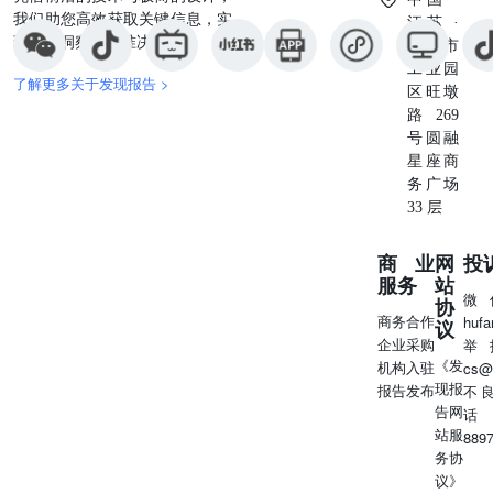
我们助您高效获取关键信息，实
江苏 ·
现深度洞察与精准决策。
苏州市
工业园
了解更多关于发现报告 >
区旺墩
路269
号圆融
星座商
务广场
33 层
商业
网
投
服务
站
微
协
商务合作
huf
议
企业采购
举
《发
机构入驻
cs@
现报
报告发布
不
告网
话
站服
889
务协
议》