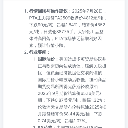
行情回顾与操作建议
：2025年7月28日，
PTA主力期货TA2509收盘价4812元/吨，
下跌90元/吨，跌幅1.84%，结算价4852
元/吨，日减仓88775手。大宗化工品整
体冲高回落，PTA市场缺乏新增利好因
素，预计行情小跌。
行业要闻
：
国际油价
：美国达成多项贸易协议并
正与欧盟迈向达成协议，缓解关税担
忧，但负面经济数据让交易商谨慎，
国际油价小幅波动后收低。纽约商品
期货交易所西得克萨斯轻质原油
2025年9月期货结算价65.16美元/
桶，下跌0.87美元/吨，跌幅1.32%；
伦敦洲际交易所布伦特原油2025年9
月期货结算价68.44美元/桶，下跌
0.74美元/吨，跌幅1.07%。
PX价格
：中国市场价格评估851—