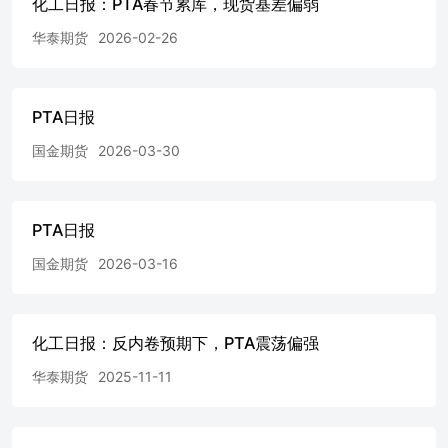
化工日报：PTA春节累库，现货基差偏弱
因使用本报告中的内容所导致的损失负任何责任。 市场有
风险，投资需谨慎。本报告是基于本公司认为可靠且已公开
华泰期货
2026-02-26
的信息，本公司力求但不保证这些信息的准确性和完整性，
也不保证文中观点或陈述不会发生任何变更，在不同时期，
本公司可发出与本报告所载资料、意见及推测不一致的报
PTA日报
告。 未经建信期货书面授权任何机构或个人不得以翻版引
用或再次分发他人等任何形式侵犯本公司版权。如征得本公
国金期货
2026-03-30
司同意进行引用、刊发的，须在授权范围内使用，并注明出
处为“建信期货研究发展部”，且不得对本报告进行任何有悖
原意的引用、删节和修改。 【建信期货业务机构】 总部大
宗商品业务部 总部专业机构投资者事业部 地址：上海市浦
PTA日报
东新区银城路99号（建行大厦）5楼电话：021-60635548邮
国金期货
2026-03-16
编：200120 地址：上海市浦东新区银城路99号（建行大
厦）6楼电话：021-60636327邮编：200120 深圳分公司 西北
分公司 地址：深圳市福田区金田路4028号荣超经贸中心
B3211电话：0755-83382269邮编：518038 地址：西安市高
化工日报：反内卷预期下，PTA震荡偏强
新区高新路42号金融大厦建行1801室电话：029-88455275邮
编：710075 浙江分公司 地址：杭州市下城区新华路6号224
华泰期货
2025-11-11
室、225室、227室电话：0571-87777081邮编：310003 地
址：济南市历下区龙奥北路168号综合营业楼1833-1837室电
话：0531-81752761邮编：250014 广东分公司 上海浦电路营