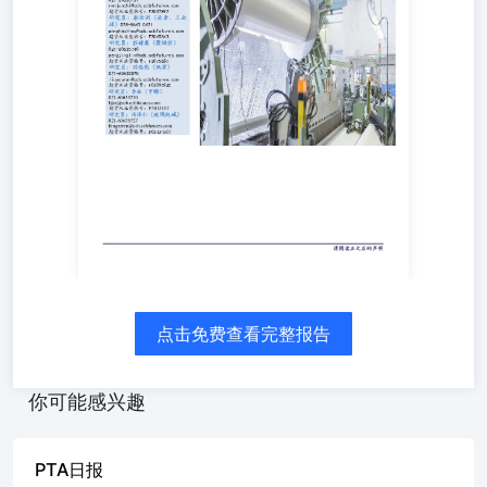
60635740pengjinglin@ccb.ccbfutures.com期货从业资格号：
F3075681研究员：刘悠然（纸浆） 021-
60635570liuyouran@ccb.ccbfutures.com期货从业资格号：
F03094925研究员：李金（甲醇） 021-
60635730lijin@ccb.ccbfutures.com期货从业资格号：
F3015157研究员：冯泽仁（玻璃纯碱） 021-
60635727fengzeren@ccb.ccbfutures.com期货从业资格号：
F03134307 一、行情回顾与操作建议 28日PTA主力期货
TA2509收盘价4812元/吨，下跌90元/吨，跌幅1.84%，结算
价4852元/吨，日减仓88775手。大宗化工品整体冲高回落，
盘中原油行情反弹动力不足，PTA市场缺乏新增利好因素，
预计PTA行情小跌。 一、行业要闻 美国达成多项贸易协议
以及正与欧盟迈向达成一项协议，缓解了市场的关税担忧，
然而一些负面的经济数据仍然让交易商谨慎入市，国际油价
在小幅波动后收低。周五(7月25日)纽约商品期货交易所西
点击免费查看完整报告
得克萨斯轻质原油2025年9月期货结算价每桶65.16美元，比
前一交易日下跌0.87美元，跌幅1.32%，交易区间65.00-
66.74美元；伦敦洲际交易所布伦特原油2025年9月期货结算
你可能感兴趣
价每桶68.44美元，比前一交易日下跌0.74美元，跌幅
1.07%，交易区间68.31-69.86美元。 PX中国市场价格评估
为851—853美元/吨，较上一交易日下跌22美元/吨；PX韩国
PTA日报
市场价格评估831—833美元/吨，较上一交易日下跌22美元/