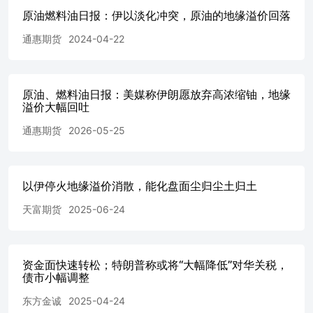
比增长5.9%至2330万吨，柴油出口量同比增长9.7%至230万
原油燃料油日报：伊以淡化冲突，原油的地缘溢价回落
吨，汽油出口同比增长13.7%至150万吨。（2）需求西班牙
通惠期货
2024-04-22
国家航空暂停6月23日飞往多哈的航班，对后续是否继续停
飞保持观望。金十数据6月23日讯，以色列机场管理局宣
布，该国主要国际枢纽本-古里安机场将于周一起有限恢复
航班运营。（3）库存低硫燃料油仓库期货仓单0吨，环比上
原油、燃料油日报：美媒称伊朗愿放弃高浓缩铀，地缘
个交易日持平；中质含硫原油期货仓单4029000桶，环比上
溢价大幅回吐
个交易日持平；燃料油期货仓单22750吨，环比上个交易日
通惠期货
2026-05-25
持平；（4）市场信息截至2:30收盘，沪金主力合约涨
0.56%，沪银主力合约涨0.89%，SC原油主力合约跌
5.65%。金十数据6月24日讯，截至2:30收盘，沪金主力合约
收涨0.56%，报786元/克，沪银主力合约收涨0.89%，报
以伊停火地缘溢价消散，能化盘面尘归尘土归土
8809元/千克，SC原油主力合约收跌5.65%，报538元/桶。消
息人士：巴西国家石油公司目前预计不会提高燃料价格，任
天富期货
2025-06-24
何调整都将取决于全球油价的持续变化。液化石油气
（LPG）主力合约日内跌幅达2.00%，现报4437.00元/吨。
金十数据6月23日讯，中曼石油在互动平台表示，目前公司
伊拉克项目各项工作正常推进，公司会按照相关要求对每个
资金面快速转松；特朗普称或将“大幅降低”对华关税，
债市小幅调整
项目进行安全评估，并为每个项目制定安保预案及应急预
案，以应对各种突发情况。公司也会持续关注中东局势发
东方金诚
2025-04-24
展，持续评估影响，并根据实际情况及时调整风控措施和项