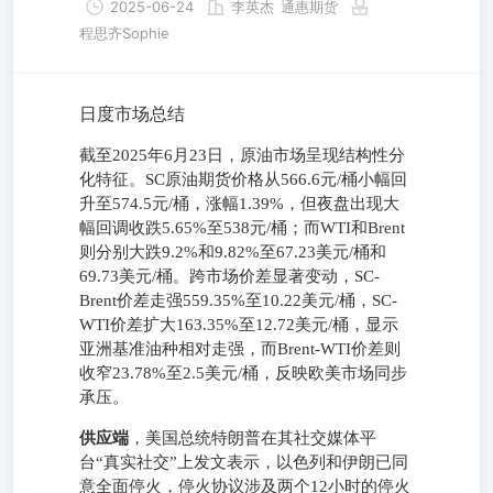
2025-06-24
李英杰
通惠期货
程思齐Sophie
日度市场总结
截至2025年6月23日，原油市场呈现结构性分
化特征。SC原油期货价格从566.6元/桶小幅回
升至574.5元/桶，涨幅1.39%，但夜盘出现大
幅回调收跌5.65%至538元/桶；而WTI和Brent
则分别大跌9.2%和9.82%至67.23美元/桶和
69.73美元/桶。跨市场价差显著变动，SC-
Brent价差走强559.35%至10.22美元/桶，SC-
WTI价差扩大163.35%至12.72美元/桶，显示
亚洲基准油种相对走强，而Brent-WTI价差则
收窄23.78%至2.5美元/桶，反映欧美市场同步
承压。
供应端
，美国总统特朗普在其社交媒体平
台“真实社交”上发文表示，以色列和伊朗已同
意全面停火，停火协议涉及两个12小时的停火