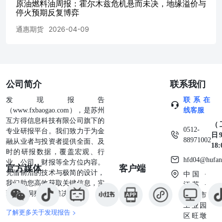
原油燃料油周报：霍尔木兹危机悬而未决，地缘溢价与
胶、纯碱跌超1%，20号胶跌近1%。原油上涨，市场低价惜
停火预期反复博弈
售，但因原料和北方批发价不明朗，华东价格仅试探性报
涨，实际成交重心亦不明朗。华东船供油180cst主流成交价
通惠期货
2026-04-09
格180cst4950-5200，0#柴油7250-7450；船用180cst批发贸易
主流成交价4900-5150。市场消息面指引不明朗，多数批发
业者报盘守稳，等待明日低硫渣油/沥青料放量，成交刚需
为主；供船市场，航4/13 运市场运行欠佳，船东询单维持
低价，柴油价格受原油支撑价格上调。山东船用低硫高热
公司简介
联系我们
180CST燃料油批发供应商出货主流成交估价4000-4100；船
供油主流议价180CST成交在4900-5000；120CST成交在
发现报告
联系在
4800-4900；0#柴油成交在7000-7200。5/13 四、产业链数据
（www.fxbaogao.com），是苏州
线客服
图表图 1：WTI、Brent 首行合约价格及价差数据来源：
互方得信息科技有限公司旗下的
（
WIND图 3：美国原油周度产量数据来源：EIA图 5：OPEC
0512-
专业研报平台。我们致力于为金
日9
原油产量数据来源：EIA 数据来源：WIND图 4：美国和加
88971002
融从业者与投资者提供全面、及
18
拿大石油钻机数量（贝克休斯）数据来源：WIND图6：全
时的研报数据，覆盖宏观、行
球各地区石油钻机数量（贝克休斯公司）数据来源：WIND
hfd04@hufan
业、公司、财报等全方位内容。
官方媒体
客户端
数据来源：EIA图8：美国炼厂原油加工量（4周移动均值）
凭借前沿的技术与极简的设计，
中国 ·
数据来源：EIA图9：美国周度原油净进口量（4周移动均
我们助您高效获取关键信息，实
江苏 ·
值）数据来源：EIA 数据来源：PAJ图11：山东地炼（常减
现深度洞察与精准决策。
苏州市
压）开工率数据来源：WIND图12：中国成品油月度产量
工业园
（汽油、柴油、煤油）数据来源：WIND 数据来源：EIA图
了解更多关于发现报告 >
区旺墩
14：美国库欣原油库存数据来源：EIA图15：美国战略原油