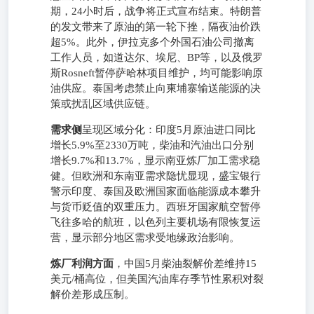
期，24小时后，战争将正式宣布结束。特朗普
的发文带来了原油的第一轮下挫，隔夜油价跌
超5%。此外，伊拉克多个外国石油公司撤离
工作人员，如道达尔、埃尼、BP等，以及俄罗
斯Rosneft暂停萨哈林项目维护，均可能影响原
油供应。泰国考虑禁止向柬埔寨输送能源的决
策或扰乱区域供应链。
需求侧
呈现区域分化：印度5月原油进口同比
增长5.9%至2330万吨，柴油和汽油出口分别
增长9.7%和13.7%，显示南亚炼厂加工需求稳
健。但欧洲和东南亚需求隐忧显现，盛宝银行
警示印度、泰国及欧洲国家面临能源成本攀升
与货币贬值的双重压力。西班牙国家航空暂停
飞往多哈的航班，以色列主要机场有限恢复运
营，显示部分地区需求受地缘政治影响。
炼厂利润方面
，中国5月柴油裂解价差维持15
美元/桶高位，但美国汽油库存季节性累积对裂
解价差形成压制。