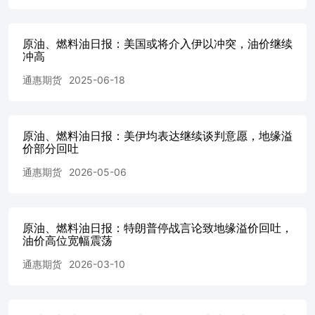
目推进策略。在美国空袭伊朗核设施、油价走高之际，英国
石油公司盘初股价上涨1.8%。金十数据6月23日讯，盛宝银
行首席投资策略师查鲁•查纳纳表示，高度依赖石油进口的
原油、燃料油日报：美国或将介入伊以冲突，油价继续
国家——包括印度、泰国、菲律宾和欧洲大部分国家面临多
冲高
重阻力。她说，这些因素包括能源成本上升、货币贬值和资
通惠期货
2025-06-18
本外流。如果能源价格居高不下，这些国家对经济增长的担
忧可能会更加明显。从经济角度来看，美国可能相对不太会
受到油价上涨的影响。不过，她说，作为能源净出口国，美
国也无法不受更广泛市场波动的影响。印度6月服务业PMI
原油、燃料油日报：美伊均表达继续谈判意愿，地缘溢
初值，前值58.8，预期58.5。金十期货6月23日讯，豆油方
价部分回吐
面，近期进口巴西大豆成本持续上升，油厂压榨利润下降，
叠加中美经贸摩擦发展存在不确定性，均对豆油价格有较强
通惠期货
2026-05-06
支撑。菜油方面，7月份后进口菜籽将明显减少，进口菜油
也将维持低位，下半年菜油库存逐步回落。棕榈油方面，6-
8月进口棕榈油买船依然较少，国内库存将维持低位，加上
原油、燃料油日报：特朗普停战言论致地缘溢价回吐，
国际原油、美豆油走强，对国内外棕榈油价格具有明显的提
油价高位宽幅震荡
振作用，预计短期国内棕榈油价格将偏强运行。金十期货6
月23日讯，受美豆油、国际原油价格上涨带动，上周国内植
通惠期货
2026-03-10
物油价格大幅上涨。早盘开盘，国内期货主力合约涨跌互
现，纸浆涨近3%，SC原油、原木、沪锡涨超1%，白糖、铁
矿石涨超0.5%。跌幅方面，多晶硅、碳酸锂、丁二烯橡