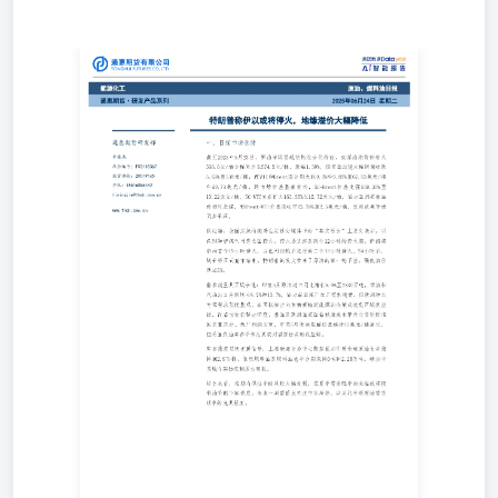
特朗普称伊以或将停火，地缘溢价大幅降低截至2025年6月
23日，原油市场呈现结构性分化特征。SC原油期货价格从
566.6元/桶小幅回升至574.5元/桶，涨幅1.39%，但夜盘出现
大幅回调收跌5.65%至538元/桶；而WTI和Brent则分别大跌
9.2%和9.82%至67.23美元/桶和 69.73 美 元 / 桶 。 跨 市 场
价 差 显 著 变 动 ， SC-Brent 价 差 走 强 559.35% 至10.22
美元/桶，SC-WTI价差扩大163.35%至12.72美元/桶，显示亚
洲基准油种相对走强，而Brent-WTI价差则收窄23.78%至2.5
美元/桶，反映欧美市场供应端，美国总统特朗普在其社交
媒体平台“真实社交”上发文表示，以色列和伊朗已同意全面
停火。停火协议涉及两个12小时的停火期，伊朗将启动首个
12小时停火，以色列将随后进行第二个12小时停火，24小时
后，战争将正式宣布结束。特朗普的发文带来了原油的第一
轮下挫，隔夜油价需求侧呈现区域分化：印度5月原油进口
同比增长5.9%至2330万吨，柴油和汽油出口分别增长9.7%
和13.7%，显示南亚炼厂加工需求稳健。但欧洲和东南亚需
求隐忧显现，泰国拟禁止向柬埔寨输送能源的决策或扰乱区
域供应链，而盛宝银行警示印度、泰国及欧洲国家面临能源
成本攀升与货币贬值的双重压力。炼厂利润方面，中国5月