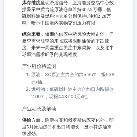
库存维度
呈现矛盾信号：上海能源交易中心数
据显示中质含硫原油仓单维持402.9万桶，低
硫燃料油及燃料油仓单分别保持0吨和2.28万
吨，暗示中国境内实物交割压力有限。
综合来看
，短期内供应中断风险大幅走弱，但
夏季需求旺季的来临或将限制油价的下跌速
度。未来一周需重点关注中东局势，以及北半
球原油需求旺季的兑现程度。
产业链价格监测
原油：SC原油主力合约跌5.65%，报538
元/桶。
燃料油：低硫燃料油主力合约日内跌幅达
2.00%，现报4437.00元/吨。
产业动态及解读
供给
方面，除伊拉克和俄罗斯供应变化外，印
度5月原油进口和出口均增长，显示其炼油需
求强劲。