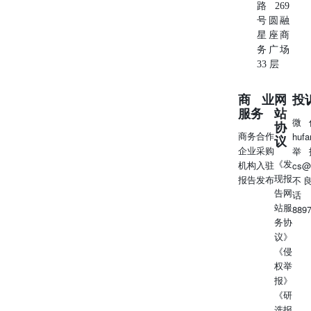
路269
库存数据来源：EIA 数据来源：WIND图18：新加坡高低硫
号圆融
价差数据来源：iFinD图20：跨区域高低硫价差数据来源：
星座商
iFinD 数据来源：iFinD图19：中国高低硫价差数据来源：
务广场
iFinD 数据来源：iFinD、Wind、EIA 12/13 附录：大模型推
33 层
理过程好的，我需要处理用户提供的原油期货数据和相关资
讯，然后进行日度市场总结。首先，我要仔细查看数据和资
商业
网
投
讯的具体内容，注意日期是2025年6月23日和之前的几天。
服务
站
用户已经给出了详细的数据表格和多个新闻事件，我的任务
微
协
是分析这些数据的变化并结合资讯来讨论供需、库存情况，
商务合作
huf
议
进而判断油价走势。首先看数据部分。SC原油期货价格从
企业采购
举
566.6元/桶涨到574.5元，涨幅1.39%，不过注意到最后收盘
《发
机构入驻
cs@
时下跌了5.65%，报538元，可能是日内波动。而WTI和
现报
报告发布
不
Brent则是大幅下跌，分别跌了9.2%和9.82%，这说明国际油
告网
话
价出现明显回落。价差方面，SC-Brent和SC-WTI的价差大
站服
889
幅走强，分别上涨了559.35%和163.35%，这可能反映了SC
务协
原油相对于国际油价的强势，或者国际油价的下跌导致价差
议》
扩大。Brent-WTI的价差则走弱了23.78%，显示Brent跌幅更
《侵
大。SC的连续-连3价差也在走弱，可能意味着近期供应紧
权举
张有所缓解。接下来分析资讯。伊拉克多个外国石油公司撤
报》
离工作人员，比如道达尔、埃尼、BP等，以及俄罗斯
《研
Rosneft暂停萨哈林项目维护，这些都会影响原油供应，可
选报