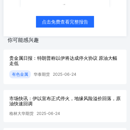
柴油裂解价差维持15美元/桶高位，库存维度呈现矛盾信
号：上海能源交易中心数据显示中质含硫原油仓单维持
402.9万桶，低硫燃料油及燃料油仓单分别保持0吨和2.28万
吨，暗示中综合来看，短期内供应中断风险大幅走弱，但夏
点击免费查看完整报告
季需求旺季的来临或将限制油价的下跌速度。未来一周需重
点关注中东局势，以及北半球原油需求 一、日度市场总结
同步承压。跌超5%。但美国汽油库存季节性累积对裂解价
你可能感兴趣
差形成压制。国境内实物交割压力有限。旺季的兑现程度。
1/13 二、产业链价格监测原油： 三、产业动态及解读（1）
供给06月23日：消息人士：委内瑞拉第二大炼油厂因停电而
贵金属日报：特朗普称以伊将达成停火协议 原油大幅
停产。06月23日：伊拉克国营巴士拉石油公司表示，作为预
走低
防措施，道达尔能源公司已撤离其60%的工作人员。06月23
有色金属
华泰期货
2025-06-24
日：伊拉克国营巴士拉石油公司表示，意大利油企埃尼集团
在祖拜尔油田的员工人数已减少到不到一半。 3/13 06月23
日：伊拉克国有巴士拉石油公司表示，英国石油公司已撤离
其在伊拉克鲁迈拉油田的工作人员。06月23日：伊拉克国营
市场快讯：伊以宣布正式停火，地缘风险溢价回落，原
巴士拉石油公司表示，部分在油田工作的外国人员已被撤
油快速回调
离。06月23日：消息人士称，俄罗斯石油公司Rosneft将在
八月暂停萨哈林-1项目的石油产量进行维护。06月23日：泰
格林大华期货
2025-06-24
国总理：泰国考虑禁止向柬埔寨供应石油和电力。06月23
日：意大利国家石油公司：出于预防措施，已减少在伊拉克
祖拜尔油田的人员配置。06月23日：印度5月原油进口量同