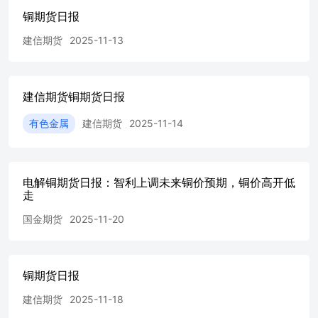
60635739有色金属研究团队021-60635734石油化工研究团队
铜期货日报
021-60635738农业产品研究团队021-60635732免责声明：本
报告由建信期货有限责任公司（以下简称本公司）研究发展
建信期货
2025-11-13
部撰写。本研究报告仅供报告阅读者参考。在任何情况下，
本报告中的信息或所表述的意见并不构成对任何人的投资建
议，本公司不对任何人因使用本报告中的内容所导致的损失
建信期货铜期货日报
负任何责任。市场有风险，投资需谨慎。本报告是基于本公
司认为可靠且已公开的信息，本公司力求但不保证这些信息
有色金属
建信期货
2025-11-14
的准确性和完整性，也不保证文中观点或陈述不会发生任何
变更，在不同时期，本公司可发出与本报告所载资料、意见
及推测不一致的报告。本报告版权归建信期货所有。未经建
信期货书面授权，任何机构或个人不得以翻版、复制、发
电解铜期货日报：智利上调未来铜价预期，铜价高开低
表、引用或再次分发他人等任何形式侵犯本公司版权。如征
走
得本公司同意进行引用、刊发的，须在授权范围内使用，并
注明出处为“建信期货研究发展部”，且不得对本报告进行任
国金期货
2025-11-20
何有悖原意的引用、删节和修改。【建信期货业务机构】总
部大宗商品业务部地址：上海市浦东新区银城路99号（建行
大厦）5楼电话：021-60635548邮编：200120深圳分公司地
铜期货日报
址：深圳市福田区鹏程一路8号深圳建行大厦39层3913电
话：0755-83382269邮编：518026山东分公司地址：济南市
建信期货
2025-11-18
历下区龙奥北路168号综合营业楼1833-1837室电话：0531-