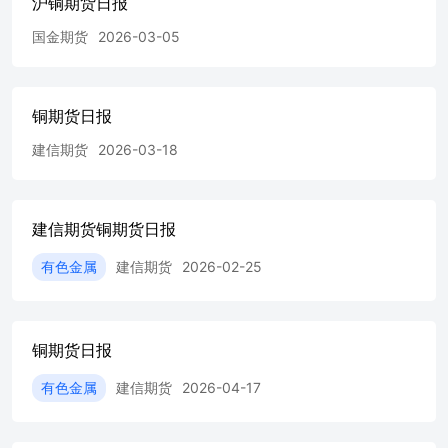
沪铜期货日报
矿石将采用地下开采方法，并在选矿厂进行处理，以产出独
国金期货
2026-03-05
立的铜精矿和锌精矿。预计该项目将通过光伏太阳能电网搭
配电池储能系统提供现场电力。2.外电6月11日消息，艾芬
豪矿业（Ivanhoe）周三表示，在安装额外排水设备后洪水
情况稳定，在近一个月前暂停开采后，该公司的Kakula矿西
铜期货日报
部区域 请阅读正文后的声明-2- 请阅读正文后的声明-3-于6
月7日“以安全和保守的方式”恢复运营。公司补充称，东部
建信期货
2026-03-18
区域的采矿活动也预计很快启动，当前专注于开发通往现有
采矿作业区东侧新采矿区的通道。Kakula地下矿是该公司在
刚果卡莫阿-卡库拉（Kamoa-Kakula）铜矿综合体的一部
建信期货铜期货日报
分。3.6月11日，贵溪市召开重点项目建设现场推进会。鹰
潭市政府副市长陈敏等先后来到贵溪市再生铜基新材料产业
有色金属
建信期货
2026-02-25
园及配套基础设施建设项目、科力铜业年产23万吨再生铜及
稀贵金属回收（二期）项目、新越材料年产5万吨特铜带及9
万吨铍铜白铜铬锆铜合金项目、弈铂半导体年产5万片晶圆
片高阶电源芯片封装项目、江铜宏源铜业年产15万吨电解铜
铜期货日报
项目、云盛新材料年产10万吨高精铜及铜合金板带项目、中
易高精电子材料二期年产1.5万吨合金线项目和鹰潭国际陆
有色金属
建信期货
2026-04-17
港-保税物流中心（B保）项目等现场，实地查看项目进度，
听取相关情况介绍，现场协调解决项目推进中存在的困难和
问题。 3.【建信期货研究发展部】宏观金融研究团队021-