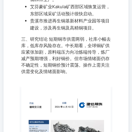
艾芬豪矿业Kakula矿西部区域恢复运营，
东部区域采矿活动预计很快启动。
贵溪市推进再生铜基新材料产业园等项目
建设，涉及再生铜及高精铜项目。
三、研究结论 短期铜市供需两弱，社库小幅去
库，低库存风险存在。中长期看，全球铜矿供
应紧张加剧，原料端压力向冶炼端传导，炼厂
减产预期增强，利好铜价。但市场情绪面仍存
不确定性，短期铜价预计震荡。操作上需关注
供需变化及情绪面影响。
有色金属研究团队研究员：张平021-
60635734zhangping@ccb.ccbfutures.com期货从业资格号：
F3015713研究员：余菲菲021-
60635729yufeifei@ccb.ccbfutures.com期货从业资格号：
F3025190研究员：彭婧霖021-
60635740pengjinglin@ccb.ccbfutures.com期货从业资格号：
F3075681行业铜期货日报 一、行情回顾与操作建议图1：沪