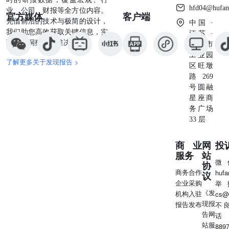
hfd04@hufan
址：泉州市丰泽区丰泽街608号建行大厦14层CB座电话：
业、公司、财报等全方位内容。
官方媒体
客户端
0595-24669988邮编：362000厦门营业部地址：厦门市思明
凭借前沿的技术与极简的设计，
中国 ·
区鹭江道98号建行大厦2908电话：0592-3248888邮编：
我们助您高效获取关键信息，实
江苏 ·
361000成都营业部地址：成都市青羊区提督街88号28层2807
现深度洞察与精准决策。
苏州市
号、2808号电话：028-86199726邮编：610020全国客服电
工业园
了解更多关于发现报告 >
话：400-90-95533转5网址：http://www.ccbfutures.com
区旺墩
路269
号圆融
星座商
务广场
33 层
商业
网
投
服务
站
微
协
商务合作
huf
议
企业采购
举
《发
机构入驻
cs@
现报
报告发布
不
告网
话
站服
889