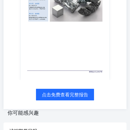
铜走势及盘面价差图2：伦铜走势及价差数据来源：Wind，
建信期货研究发展部数据来源：Wind，建信期货研究发展
部沪铜震荡下行，再度回到前期震荡区间，盘面月间价差走
阔，现货市场紧张情况未改，国内社库较周一下降0.47万
吨，现货升水持平，在国内冶炼减产以及进口补充下降的背
景下，国内铜供应下降，但当前下游淡季且期现价差走强抑
制需求，短期供需两弱下社库预计维持小幅去库节奏。
LME库存降至11.7万吨，注销仓单比58.3%，LME库存还有
望继续去库，LME0-3back高back结构将继续令国内进口窗
口关闭而出口窗口趋于打开，沪铜及伦铜均面临低库存风
险。消息面卡莫阿铜矿下调2025年度产量指引15万吨，在当
前铜矿供应紧张之际，大矿产量下调将令下半年全球铜矿市
场更加紧张，原料端紧张有望向冶炼端传导，炼厂预计将减
产。基本面仍有利于铜价，美5月CPI低于预期打开9月美联
储降息空间，但中东局势紧张以及中美谈判情况继续令市场
谨慎情绪增加，短期在情绪面影响下铜价还将震荡。二、行
点击免费查看完整报告
业要闻1.外电6月11日消息，Cobalt Blue已完成其西澳大利
亚州Halls Creek项目的可行性研究，概述了旨在实现近期铜
和锌生产的分阶段开发计划。该项目将针对Onedin和
你可能感兴趣
Sandiego矿床进行顺序开发。Onedin矿床的矿石计划进行露
天开采，然后通过堆浸、溶剂萃取和电积加工生产铜金属。
锌将通过结晶法以一水合酸锌的形式回收。Sandiego矿床的