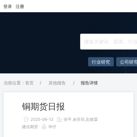
登录
注册
行业研究
公司研
当前位置：首页
/
其他报告
/
报告详情
铜期货日报
2025-06-13
张平,余菲菲,彭婧霖
建信期货
华仔