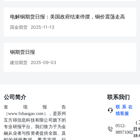
81752761邮编：250014广东分公司地址：广州市天河区天河
北路233号中信广场3316室电话：020-38909805邮编：
510620北京营业部地址：北京市宣武门西大街28号大成广场
电解铜期货日报：美国政府结束停摆，铜价震荡走高
7门501室电话：010-83120360邮编：100031福清营业部地
国金期货
2025-11-13
址：福清市音西街福清万达广场A1号楼21层2105、2106室
电话：0591-86006777/86005193邮编：350300郑州营业部地
址：郑州市未来大道69号未来大厦2008A电话：0371-
65613455邮编：450008宁波营业部地址：浙江省宁波市鄞州
铜期货日报
区宝华街255号0874、0876室电话：0574-83062932邮编：
315000【建信期货联系方式】地址：上海市浦东新区银城路
建信期货
2025-09-03
99号（建行大厦）5楼邮编：200120邮箱：
khb@ccb.ccbfutures.com 请阅读正文后的声明-4-黑色金属研
究团队021-60635736量化策略研究团队021-60635726总部金
融机构业务部地址：上海市浦东新区银城路99号（建行大
厦）6楼电话：021-60636327邮编：200120西北分公司地
公司简介
联系我们
址：西安市高新区高新路42号金融大厦建行1801室电话：
029-88455275邮编：710075浙江分公司地址：杭州市上城区
发现报告
联系在
五星路188号荣安大厦602-1室电话：0571-87777081邮编：
（www.fxbaogao.com），是苏州
线客服
310000上海浦电路营业部地址：上海市浦电路438号1306室
互方得信息科技有限公司旗下的
（
(电梯16层F单元)电话：021-62528592邮编：200122上海杨
0512-
专业研报平台。我们致力于为金
日9
树浦路营业部地址：上海市虹口杨树浦路248号瑞丰国际大
88971002
融从业者与投资者提供全面、及
18
厦811室电话：021-63097527邮编：200082泉州营业部地
时的研报数据，覆盖宏观、行