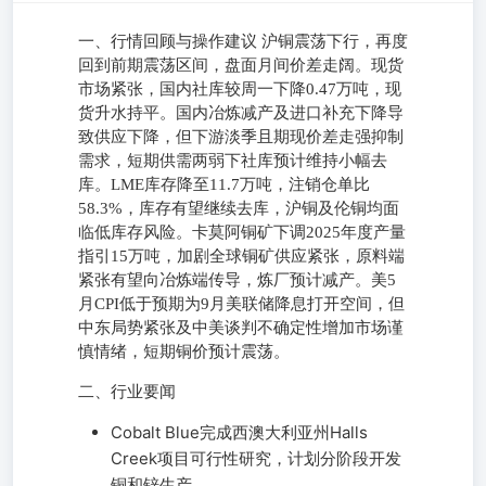
一、行情回顾与操作建议 沪铜震荡下行，再度
回到前期震荡区间，盘面月间价差走阔。现货
市场紧张，国内社库较周一下降0.47万吨，现
货升水持平。国内冶炼减产及进口补充下降导
致供应下降，但下游淡季且期现价差走强抑制
需求，短期供需两弱下社库预计维持小幅去
库。LME库存降至11.7万吨，注销仓单比
58.3%，库存有望继续去库，沪铜及伦铜均面
临低库存风险。卡莫阿铜矿下调2025年度产量
指引15万吨，加剧全球铜矿供应紧张，原料端
紧张有望向冶炼端传导，炼厂预计减产。美5
月CPI低于预期为9月美联储降息打开空间，但
中东局势紧张及中美谈判不确定性增加市场谨
慎情绪，短期铜价预计震荡。
二、行业要闻
Cobalt Blue完成西澳大利亚州Halls
Creek项目可行性研究，计划分阶段开发
铜和锌生产。