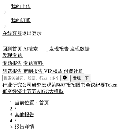
我的上传
我的订阅
在线客服
退出登录
回到首页
AI
搜索
发现报告
发现数据
发现专题
专题报告
专题百科
研选报告
定制报告
VIP
权益
付费社群
发现一下
行业研究
公司研究
宏观策略
财报
招股书
会议纪要
Token
低空经济
十五五
AIGC
大模型
当前位置：首页
/
其他报告
/
报告详情