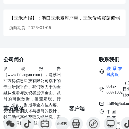
【玉米周报】：港口玉米累库严重，玉米价格震荡偏弱
浙商期货
2025-01-05
公司简介
联系我们
发现报告
联系在
（www.fxbaogao.com），是苏州
线客服
互方得信息科技有限公司旗下的
（
0512-
专业研报平台。我们致力于为金
日9
88971002
融从业者与投资者提供全面、及
18
时的研报数据，覆盖宏观、行
hfd04@hufan
业、公司、财报等全方位内容。
官方媒体
客户端
凭借前沿的技术与极简的设计，
中国 ·
我们助您高效获取关键信息，实
江苏 ·
现深度洞察与精准决策。
苏州市