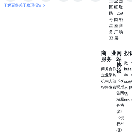
工业园
了解更多关于发现报告 >
区旺墩
路269
号圆融
星座商
务广场
33 层
商业
网
投
服务
站
微
协
商务合作
huf
议
企业采购
举
《发
机构入驻
cs@
现报
报告发布
不
告网
话
站服
889
务协
议》
《侵
权举
报》