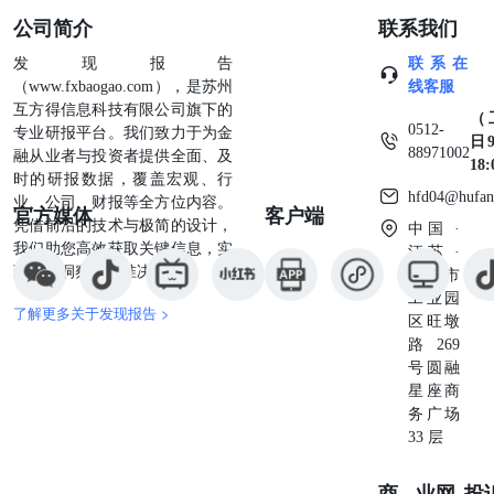
公司简介
联系我们
发现报告
联系在
（www.fxbaogao.com），是苏州
线客服
互方得信息科技有限公司旗下的
（
0512-
专业研报平台。我们致力于为金
日9
88971002
融从业者与投资者提供全面、及
18
时的研报数据，覆盖宏观、行
hfd04@hufan
业、公司、财报等全方位内容。
官方媒体
客户端
凭借前沿的技术与极简的设计，
中国 ·
我们助您高效获取关键信息，实
江苏 ·
现深度洞察与精准决策。
苏州市
工业园
了解更多关于发现报告 >
区旺墩
路269
号圆融
星座商
务广场
33 层
商业
网
投