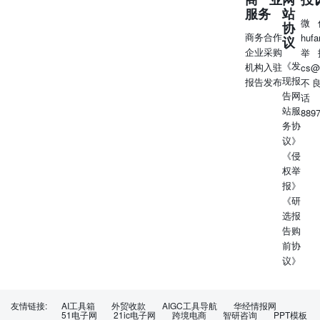
服务
站
微
协
商务合作
huf
议
企业采购
举
《发
机构入驻
cs@
现报
报告发布
不
告网
话
站服
889
务协
议》
《侵
权举
报》
《研
选报
告购
前协
议》
友情链接:
AI工具箱
外贸收款
AIGC工具导航
华经情报网
51电子网
21ic电子网
跨境电商
智研咨询
PPT模板