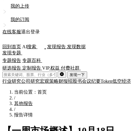
我的上传
我的订阅
在线客服
退出登录
回到首页
AI
搜索
发现报告
发现数据
发现专题
专题报告
专题百科
研选报告
定制报告
VIP
权益
付费社群
发现一下
行业研究
公司研究
宏观策略
财报
招股书
会议纪要
Token
低空经济
当前位置：首页
/
其他报告
/
报告详情
【一周市场概述】10月18日