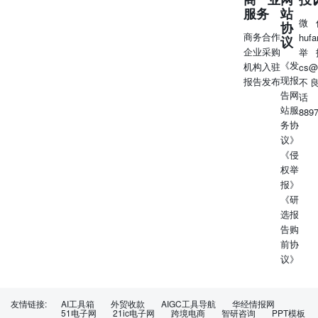
服务
站
微
协
商务合作
huf
议
企业采购
举
《发
机构入驻
cs@
现报
报告发布
不
告网
话
站服
889
务协
议》
《侵
权举
报》
《研
选报
告购
前协
议》
友情链接:
AI工具箱
外贸收款
AIGC工具导航
华经情报网
51电子网
21ic电子网
跨境电商
智研咨询
PPT模板