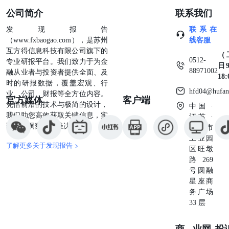
公司简介
联系我们
发现报告
联系在
（www.fxbaogao.com），是苏州
线客服
互方得信息科技有限公司旗下的
（
0512-
专业研报平台。我们致力于为金
日9
88971002
融从业者与投资者提供全面、及
18
时的研报数据，覆盖宏观、行
hfd04@hufan
业、公司、财报等全方位内容。
官方媒体
客户端
凭借前沿的技术与极简的设计，
中国 ·
我们助您高效获取关键信息，实
江苏 ·
现深度洞察与精准决策。
苏州市
工业园
了解更多关于发现报告 >
区旺墩
路269
号圆融
星座商
务广场
33 层
商业
网
投