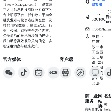
力行业获得更多元的变化和发展机遇。 ③为合作方抖音账
（www.fxbaogao.com），是苏州
线客服
号提供成长与经营的专业指导 短剧市场逐渐品质化，爱情
互方得信息科技有限公司旗下的
（
0512-
题材仍是大热门 2023国产微短剧类型分布情况： 2023爱情
专业研报平台。我们致力于为金
日9
88971002
题材超60% 2024年文旅成为创新阵地，现实题材仍为最重
融从业者与投资者提供全面、及
18
要品类 2023年短剧相关短视频推荐内容在5-8月达到顶峰
时的研报数据，覆盖宏观、行
hfd04@hufan
2024年Q1微短剧数量略有增幅，类型更趋多样 定制化品牌
业、公司、财报等全方位内容。
短剧效果倍受关注 品牌全局深度植入，从内容、到场景、
凭借前沿的技术与极简的设计，
中国 ·
到曝光话题、视频封面等，露出更多，拥有更高的曝光和玩
我们助您高效获取关键信息，实
江苏 ·
法。与剧情贴合更紧密，契合度高，品牌核心价值提升。
现深度洞察与精准决策。
苏州市
（品牌植入+广告费用）+（定制短剧+热搜） 短剧赢在内
工业园
容，品牌赢在生态 预热期-征集预埋 匹配合适的剧本内容打
区旺墩
官方媒体
客户端
造悬念，吸引受众关注 爆发期-破圈转化 全链路多场景人群
路269
蓄水，达人明星助力破圈，品牌转化收割 长尾期-衍生留存
号圆融
赋能品牌，留存人群。番外、花絮、二创，人群复投 大女
星座商
主剧情观众更爱看，评论更正向 @姜十七 2023年视频数据
务广场
视频数189带货视频26平均点赞72w最高点赞286w 在狗血的
33 层
剧情中，科普专业的医学知识 @深圳卫健委粉丝数250.72w
2024年第一季度视频数10总点赞20.7w平均点赞1165.65w 短
商业
网
投
剧+科普模式，用花式整活来改变官方死板印象 女性粉丝占
服务
站
比55.58% 国货潮 美妆、护肤、国货、彩妆 国货热潮，各平
微
协
商务合作
台加码扶持 2023年国货化妆品整体市场回暖，国货实现快
huf
议