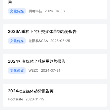
局
费热点观察 城市旅行 淄博烧烤、东北洗浴、泉州簪花、
citywalk 2024年第一季度，国内出游人次14.19亿，比上年同
文化传媒
明略科技
2026-04-08
期增加2.03亿，同比增长16.7%，旅游业进入新繁荣时代 在
新一轮旅游业回暖环境下，国内旅游爆火，地域性特殊经济
复苏，用户被旅游类短视频吸引的主要因素 66.5% 45.0%传
统服饰习俗 看过传统文化类短视频用户占比 冰雪大世界 淄
2026AI重构下的社交媒体营销趋势报告
博烧烤 泉州非遗簪花 延边朝鲜族服饰 超20万人“进淄复烤
话 题“没 错 我 也 喜 欢延边”11亿次播放 61天接待271万人
文化传媒
微播易&CAA
2026-05-25
次 接待游客8600多万人次比增54% 旅游相关内容需求量
大，内容产出方式多样 用户感兴趣的旅游类短视频内容形
式： 小红书citywalk笔记发布同比增长676%，据不完全统
计，过去一年小红书用户已经Walk出了200万+公里，相当
2024社交媒体全球使用趋势报告
于绕地球16圈。 TOP2北京 TOP1上海TOP1上海 TOP3香港
Citywalk话题阅读量超1.6亿Citywalk话题阅读量超1.6亿
文化传媒
WEZO
2024-07-31
Citywalk话题阅读量超9147万 Citywalk话题阅读量超3500万
Citywalk相关词云 各城市景区官方账号直播+团购种草+攻
略一体化实现快速转化 社媒平台达人账号烘托氛围将美
2024社交媒体趋势报告英
食、人文一同展示 以大学生、职场新青年为主的“极限打
卡‘’旅行，用话题吸引头部KOL进行气氛烘托 “特种兵旅
Hootsuite
2023-11-15
行”造势 本地官媒发声，为地区热度制造正确的舆论导向，
让城市文化、城市服务等获得更多口碑 地域文化快速渗透