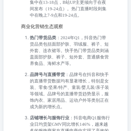
集中在13-18点，B站UP主更倾向于在夜
间发布（19-24点）。热门直播时段则集
中在晚上7-9点和19-24点。
商业化营销生态观察
热门带货品类
：2024年Q1，抖音热门带
货品类包括面部护肤、羽绒服、裤子、短
外套、连衣裙等。快手热门带货品类则涵
盖面部护肤、裤子、短外套、普通膳食营
养食品、海鲜水产等。
品牌号与直播带货
：品牌号在抖音和快手
的直播带货数据均有显著增长，特别是女
装、零食/坚果/特产、童装/婴儿装/亲子装
等领域。品牌号的直播带货趋势显示，服
饰内衣、家居用品、运动户外等类别正在
成为新的增长点。
店铺增长与服饰行业
：抖音电商Q1服饰行
业日均货架GMV同比增长146%，越来越
多的服饰商家在直播电商中实现了高效的