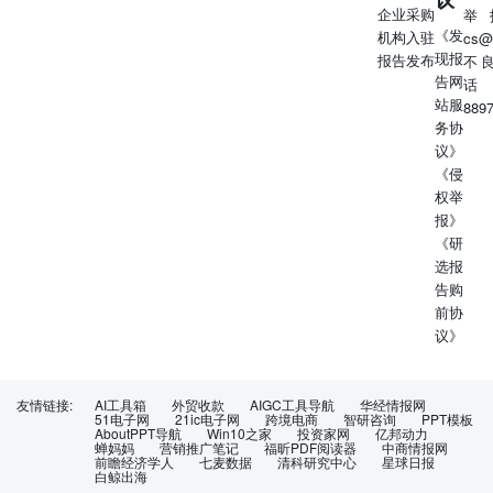
企业采购
速崛起 国货化妆品在社媒平台上的表现状态极佳 国货美妆
举
《发
机构入驻
在社媒渠道的销量增长明显 国货品牌同比增长10.3% 国货
cs@
现报
报告发布
商品同比增长40.36% 国货销售额同比增长82.4% 品牌店铺
不
告网
销量占比超30% 达人推广销量占比超40% 国货品牌需将进
话
站服
行人-货内容整合，将品牌价值重新进行衡量与提升 3、新
889
务协
品形象提升 1、品牌形象明确 将 赛 道 细分 、 了解 市场营
议》
销占 比情况，打造明星单品，提升品牌早品类上的引领度
《侵
将新品形象、人群进行大数据分析，突 出新 品核 心 要
权举
素，通过关 键 词 输出，打造差异化的人群心智内容 2、人
报》
群定位拉新 4、爆文应用 将人群深度转化+破圈营销两手
《研
抓，找到品牌的机会人群 拆解达人爆文，将爆文进行加热
选报
与投放，实现垂直精耕，非垂破圈 小红书“国货”相关搜索
告购
词超过100万次，反映出当代消费者强烈的民族自豪与文化
前协
自信 根据营销笔记找到适合自己的 适合中国皮肤 有总是风
议》
格和文化底蕴 户外运动 徒步、骑行、露营、滑雪、兴趣、
社交、疗愈 户外运动形式多样化，市场逐渐扩大 年轻人更
加注重兴趣投入，户外内容表现形式多样，多场景触发 以
友情链接:
AI工具箱
外贸收款
AIGC工具导航
华经情报网
户外运动、户外风景、户外旅行等相关内容吸引同频用户
51电子网
21ic电子网
跨境电商
智研咨询
PPT模板
社交媒体兴趣激发 兴趣商业化转化 运动形式的选择、装备
AboutPPT导航
Win10之家
投资家网
亿邦动力
蝉妈妈
营销推广笔记
福昕PDF阅读器
中商情报网
的购买、服饰穿搭等 惬意舒适 风景变化 装备案例 穿搭分
前瞻经济学人
七麦数据
清科研究中心
星球日报
享 户外运动热卖品类TOP5 自行车/骑行装备/零配件 2024年
白鲸出海