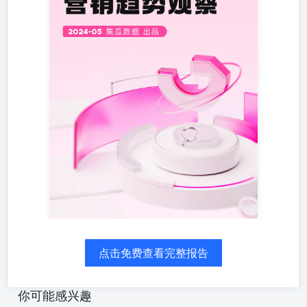
犯任何第三方合法权益，任何场合下的转述或引述以及对报
告的转载、引用、刊发均需征得集瓜数据方同意，且不得对
本报告进行有悖原意的删减与修改。本数据及报告来源于集
瓜数据，违者将追究其相关法律责任。 数据说明02. 基于集
瓜数据分析平台，选取2023年1月-2024年3月抖音、快手、B
站、小红书、公众号等平台短视频、直播、电商相关的营销
内容数据等多方面因素搭建模型所得；由于统计分析领域中
的任何数据来源均存在局限性，报告中所估算、分析所得出
的数据仅供参考；基于隐私及数据安全的考虑，本报告数据
经过脱敏及指数化处理。 目录C o n t e n t s 商业化营销生
态观察 02 01 内容营销生态观察 网络视听是“杀时间第一利
器”，使用时长不断增加 2023年网络视听应用人均单日使用
时长 短视频用户人均当日使用时长超1 5 0分 钟 ， 且 用 户
粘 性 最高。 社媒平台账号活跃度逐年增长，小红书表现更
为明显 社媒平台账号平均活跃情况 平台活跃度以尾部达人
为主，B站内容互动量仍在稳步增长 2023年活跃达人平均发
布频率 小红书内容声量显著上涨，各平台商业化内容差异
明显 2024Q1各内容声量情况 内容声量同比增长40.61% 内
点击免费查看完整报告
容声量同比增长240.6% 内容声量同比增长36.61% 热门作品
所属行业TOP5 小红书彩妆类作品量大，各行业热度相对较
均衡 13点-18点发布作品量偏多，B站UP主更喜欢在夜间发
你可能感兴趣
布 热门作品发布时段 02 商业化营销生态观察 羽绒服类目