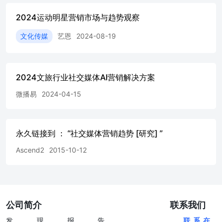
从网友自发到官方节奏导向，使得23年年底的哈尔滨出圈，
POI搜索指数+386% 以城市名片突破圈层 紧接着2024年3月
2024运动明星营销市场与趋势观察
甘肃天水同样接住“泼天的富贵”，一个月74个热搜，获赞
4865万，评论592万。同月淄博烧烤热度再次飙升。 2.链接
文化传媒
艺恩
2024-08-19
力 1.城市实力 情绪链接 设施+服务 @越牛新闻鄂 伦 春 族
出 游 ， 展现民族友好 @瑞安新闻淄 博 车 站 接 客 ， 满
足网友情绪价值 @B太B太实地评测淄博称之为无宰客城市
哈 尔 滨 为 南 方 游 客铺设地毯 3.连续力 4.定力 话题密度
2024文旅行业社交媒体AI营销解决方案
时间/策略规划 淄博烧烤淄博烧烤节淄博烧烤到底好不好吃
微播易
2024-04-15
淄博烧烤后厨有多忙淄博文旅局局长淄博有求必应淄博185
小哥哥接站 短剧营销 定制短剧、植入短剧、剧情号、平台
扶持 2023年 抖音12部短剧播放量超10亿短剧付费用户增长
3倍 微短剧市场规模374亿微短剧市场规模增长268%短视频
永久链接到 ： “社交媒体营销趋势 [研究] ”
用户数量达10.12亿人均单日使用时长超2.5小时 快手短剧日
活用户数2.7亿短剧品牌复购率38% 2024年 微短剧市场规模
Ascend2
2015-10-12
504.4亿 官方平台大力扶持播出平台：资金扶持+流量扶持
+宣传推广 快手2024年扶持政策 抖音2024年扶持政策 ①快
手星芒短剧合作计划迎来全面升级，增加对“星芒短剧”的扶
持力度 ①优质项目平台最高参投50%；单部最高1亿播放量
扶持 ②快为重点项目加大资金、流量扶持，重点项目参投
公司简介
联系我们
金额提高到50% ②提供选题-剧本-运营-变现全流程专业指
导服务 ③同时将降低门槛，取消项目账号粉丝量限制，助
发现报告
联系在