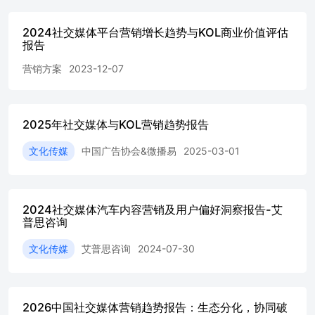
增长较为明显 海鲜水产类目增长较为明显 销售额同比增长
34.56%相关直播场次增长8W+100-300元为热卖价位 冷藏/
2024社交媒体平台营销增长趋势与KOL商业价值评估
冷冻食品类目增长较为明显 互动量同比增长52.33%子类目
报告
包点/面点/油条油炸类营销声量占比达84.96% 手机类目增长
营销方案
2023-12-07
较为明显 互动量同比增长33.17%尾部达人营销声量占比达
82.5% 社媒平台男女消费占比 女性-消费偏好排名 男性-消
费偏好排名 男装户外/登山/野营/旅行用品生鲜零食/坚果/特
产粮油米面/南北干货/调味品书籍/杂志/报纸酒类茶个人护
2025年社交媒体与KOL营销趋势报告
理3C数码配件TOP4TOP5TOP6TOP7TOP8TOP9TOP10 23年
品牌号带货数据增长显著，小红书实现6.9倍增长 品牌号直
文化传媒
中国广告协会&微播易
2025-03-01
播数据带货情况 品牌自播不断成熟，服饰类目竞争变得愈
加激烈 抖音电商Q1服饰行业日均货架GMV同比增长146％
品牌号自播将实现新突围，Q1GMV同比增长12.11% 品牌号
类型TOP3 服饰内衣品牌账号增长10.21% 3C数码家电增长
2024社交媒体汽车内容营销及用户偏好洞察报告-艾
7.85% 平台带货差异大，快手持续给腰部达人扶持加码 达
普思咨询
人直播带货占比 抖音Q1尾部达人GMV占比达45.91% 快手
文化传媒
艾普思咨询
2024-07-30
Q1腰部达人GMV同比提升40% 抖音腰部坑产力量足，快手
尾部坑产后劲强 达人直播坑产情况 明星达人持续深耕直播
电商，美妆成出圈第一类目 抖音达人直播 女性粉丝占比
66.64% 人设决定粉丝结构，男性用户逐渐向保健食品倾斜
2026中国社交媒体营销趋势报告：生态分化，协同破
快手达人直播 31-40年龄人群最多，占39.11% 03 2024年消