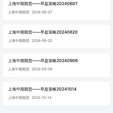
月将有更多的冶炼厂进行检修，但当前市场粗通和阳极板供
上海中期期货——早盘策略20240607
应充裕，不少冶炼厂已备足原料，预计5月产量降幅亦将小
于预期；现货方面，进口比价修复，预计近日将有一定进口
上海中期期货
2024-06-07
铜流入，供应量或有所增加。库存端，截止至5月9日，国内
电解铜社会库存为40.22万吨，环比减少0.25万吨。需求方
面，铜价走低但下游补货意愿并不强，仅维持刚需采购。整
上海中期期货——早盘策略20240620
体来说，劳动力市场降温带动美联储降息预期，美元走低；
此外，国内的需求预期以及供应担忧仍然为铜价提供底部支
上海中期期货
2024-06-20
撑，预计铜价维持高位。 镍及不锈钢 周五夜盘沪镍主力收
跌0.28%，伦镍收跌0.08%。国内纯镍供应端，镍板供应维
持增量，海外长单虽较去年规模有所减少，但对于仅靠内部
产量就满足国内需求的情况下，进口镍板仍然影响着国内供
上海中期期货——早盘策略20240906
需格局继续向宽松预期倾斜。需求端，不锈钢方面，5月不
上海中期期货
2024-09-06
锈钢排产有所增加，但原料方报价有所抬升，钢厂询盘活跃
度不高；硫酸镍方面，现货偏紧延续，前驱体企业对5月镍
盐采购刚需仍存，受节后镍价强势运行影响，镍盐原料成本
上移幅度较大，前驱体厂对镍盐现货的活跃需求使得盐厂在
上海中期期货——早盘策略20241014
面临亏损节点挺价情绪再起。整体来看，中长期供应过剩格
局和国内外精炼镍持续累库压制盘面，短期沪镍走势料承压
上海中期期货
2024-10-14
运行。 铝及氧化铝 周五夜盘沪铝收盘收跌1.28%，伦铝收
跌1.85%。基本面来看，国内电解铝运行产能维持抬升为
主，主因云南地区电力供给稳步恢复，剩余产能稳步复产