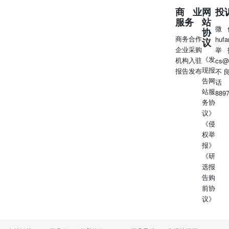
费持续下跌，铅精矿维持供不应求格局；消费淡季废电瓶发
商业
网
投
生量下滑，再生原料供应问题突出。消费端，铅价高企，下
服务
站
游企业采购谨慎，刚需仍依靠长单或再生铅货源，高价铅以
微
协
贸易商接货交仓为主。库存端，截止至5月9日，国内铅锭社
商务合作
huf
议
会库存5.91万吨，环比增加0.28万吨，期现价差持续扩大的
企业采购
举
《发
情况下，交割品牌持货商交仓意愿极高，仍需关注交仓移库
机构入驻
cs@
现报
带来的社会库存增幅预期兑现情况。短期来看，再生精铅减
报告发布
不
告网
产预期下价格支撑明显，短期铅价或仍将延续高位震荡。
话
站服
锌 周五夜盘沪锌主力收跌1.05%，伦锌收涨1.20%。海外市
889
务协
场，随着锌价走高，Budel冶炼厂和Tara矿开启复产，海外
议》
供应端存在修复预期。国内供应面，近期锌精矿加工费持续
《侵
下降，冶炼厂成本对锌价支撑较强，整体供应偏紧；4月因
权举
冶炼厂检修较多，SMM精炼锌产量环比下降3.99%，同比下
报》
降6.56%，预计前期检修的厂家恢复生产将为5月生产带来
《研
增量。消费端，短期消费端对锌价支撑有限，但远期来看，
选报
出口和政策加持下，消费或有好转预期，然考虑房地产拖累
告购
和基建的锌领域新能源占比极少，预计改善情况有限，静待
前协
时间传导。库存端，截至5月9日，SMM国内锌锭库存总量
议》
为21.29万吨，环比减少0.34万吨。综合来看，矿端虽有复
产消息传来，但是短期供应短缺局面依旧给予锌价支撑，预
计短期沪锌以偏强震荡为主。 钢材 上周钢材市场价格震荡