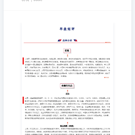
品 种 分 析 宏观 上周五，美股标普多次短线转跌，纳指回
落，道指仍八连涨，道指全周涨超2%、创近五个月最大周
涨。泛欧股指一周涨3%创三个月最大涨幅，德法英股齐创
历史新高。美债收益率加速回升，两年期收益率创一周新
高。美元指数盘中跳涨。原油盘中一度回落超2%，跌离本
月内高位，美油仍全周反弹。黄金收创三周新高，一周涨近
3%。伦铜涨1%、重上1万美元，伦锡回落1.5%，仍全周反
弹。国内方面，中国4月M2余额同比增7.2%，前四个月新增
社融12.73万亿元、比上年同期少3.04万亿元，人民币贷款
增加10.19万亿元。中国4月CPI同比增0.3%，环比由降转
涨；PPI同比降幅收窄，但环比跌幅进一步走扩。海外方
面，美联储理事鲍曼放鹰表示，认为今年没理由降息。欧洲
央行4月会议纪要显示，做好了6月降息的准备。今日重点关
注日本货币存量M2、M3数据。 金融衍生品 股指 上周，四
组期指震荡整理，IH、IF、IC、IM主力合约周线分别收涨
0.29%、0.05%、1.47%、0.85%。现货A股三大指数周五走
势分化，沪指全天维持窄幅震荡整理态势，创业板指走势较
弱。截止收盘，沪指涨0.01%，收报3154.55点；深证成指跌