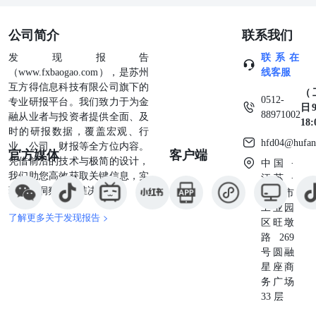
中，省内其他待复产产能仍需关注有无复产可能；此外，电
解铝进口窗口依然关闭。成本端，国内铝土矿供给偏紧，氧
公司简介
联系我们
化铝价格大幅提升，成本端支撑强劲。库存方面，截止至5
月9日，国内铝锭库存77.8万吨，环比减少1.6万吨，节后铝
发现报告
联系在
锭累库情况优于预期。消费方面，下游开工率持稳运行，积
（www.fxbaogao.com），是苏州
线客服
极扩大国内需求、落实好大 规模设备更新和消费品以旧换
互方得信息科技有限公司旗下的
（
新行动方案的方向不变，国内需求韧性仍有保障，但高位铝
0512-
专业研报平台。我们致力于为金
日9
价仍然抑制下游采购积极性。短期来看，国内供需矛盾不
88971002
融从业者与投资者提供全面、及
18
大，而铝锭低库存与终端需求向好能够给予铝价支撑，预计
时的研报数据，覆盖宏观、行
hfd04@hufan
铝价或将震荡运行。 周五夜盘氧化铝主力收跌2.18%。供应
业、公司、财报等全方位内容。
官方媒体
客户端
端，受价格不断上涨刺激，利润攀升吸引氧化铝厂积极提
凭借前沿的技术与极简的设计，
中国 ·
产，晋豫两地矿端供应增加有限，提产仍相对缓慢。需求
我们助您高效获取关键信息，实
江苏 ·
端，云南电解铝厂逐步复产，3月80万千瓦电力负荷已基本
现深度洞察与精准决策。
苏州市
复产完毕，4月中旬云南全面放开用电负荷管理，后续随着
工业园
了解更多关于发现报告 >
5-6月份云南水电供应逐步改善，当地复产将进一步推进；
区旺墩
此外，内蒙古有电解铝厂计划5月份通电投产，将带动氧化
路269
铝需求增加。整体来说，当前供需面依然对氧化铝价格有所
号圆融
支撑，短期氧化铝期货将维持偏强震荡。 铅 周五夜盘沪铅
星座商
主力收跌0.08%，伦铅收跌0.34%。国内供应面，原生铅冶
务广场
炼企业检修与恢复并存，而再生铅企业由于废料供应不足，
33 层
多数企业处于减产状态，铅锭供应有限。原料端，矿端加工