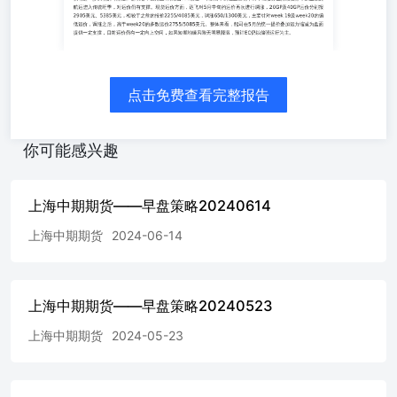
0.58%，收报9731.24点；创业板指跌1.15%，收报1878.17
点。沪深两市成交额达到9125亿元，北向资金净卖出63.04
亿元。行业板块多数收跌，房地产服务、房地产开发、电力
行业、贵金属板块涨幅居前，电池、半导体、医疗服务、电
子化学品、消费电子、电子元件板块跌幅居前。国内方面，
点击免费查看完整报告
中国4月M2余额同比增7.2%，前四个月新增社融12.73万亿
元、比上年同期少3.04万亿元，人民币贷款增加10.19万亿
元。中国4月CPI同比增0.3%，环比由降转涨；PPI同比降幅
你可能感兴趣
收窄，但环比跌幅进一步走扩。海外方面，美联储理事鲍曼
放鹰表示，认为今年没理由降息。综合看，国内经济复苏斜
率较为温和，海外流动性释放预期反复，指数连续上冲后，
上海中期期货——早盘策略20240614
或进入区间震荡格局。 集运指数（欧线） 上周，EC走势上
上海中期期货
2024-06-14
行，主力合约周线收涨24.85%。本期SCFIS欧线指数继续小
幅上升，4月29日现货指数环比上升1.5%至2208.83点。供给
端，wk20和21目前仅统计到1个停航，平均运力预计恢复至
正常水平约29.8万TEU，远期航次表仍有进一步调整的可能
上海中期期货——早盘策略20240523
性。需求端，欧元区4月综合PMI创近一年新高，制造业出
现下滑，而服务业持续复苏，加上欧洲航运进入传统旺季，
上海中期期货
2024-05-23
对运价仍有支撑。现货运价方面，达飞对5月中旬的运价再
次进行调涨，20GP及40GP运价分别报2905美元、5385美
元，相较于之前的报价2255/4085美元，调涨650/1300美