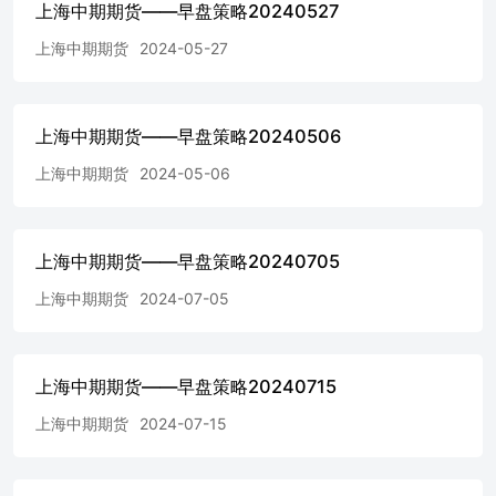
上海中期期货——早盘策略20240527
元，主要针对week 19及week20的偏低运价，调涨之后，高
于week20的多数运价2755/5085美元。整体来看，船司在5月
上海中期期货
2024-05-27
的统一提价叠加运力缩减为盘面提供一定支撑，目前运价仍
有一定向上空间，如果短期地缘风险无明显降温，预计EC
仍以偏强运行为主。 金属 贵金属 周五夜盘沪金主力收跌
0.16%，沪银主力收跌1.13%，伦敦金收涨0.60%，金银比价
上海中期期货——早盘策略20240506
83.9。上周四公布的美国上周初请失业金人数增幅超预期，
上海中期期货
2024-05-06
加强了市场对美联储将在今年晚些时候降息的预期，叠加中
东局势反复，贵金属维持偏强震荡。基本面，美国初请失业
金人数增加了2.2万人，为去年8月底以来最高水平，高于预
期。资金方面，4月央行购金步伐延续，我国央行已连续18
上海中期期货——早盘策略20240705
个月增持黄金，截至4月末，中国的黄金储备达到7280万盎
司，环比增加6万盎司。截至5/9，SPDR黄金ETF持仓830.47
上海中期期货
2024-07-05
吨，SLV白银ETF持仓13132.75吨。整体来说，目前市场对
美联储首次降息节点的预期依然摇摆不定，而地缘局势趋于
紧张再度激发市场避险情绪，一定程度上提振通胀预期，对
贵金属价格形成支撑。 铜及国际铜 周五夜盘沪铜主力收跌
上海中期期货——早盘策略20240715
0.58%，伦铜收涨0.90%。宏观方面，美国上周初请失业金
上海中期期货
2024-07-15
人数增幅超预期，加强了市场对美联储将在今年晚些时候降
息的预期，美元走势回落，支撑铜价。国内供应端，虽然矿
端供应偏紧，但SMM4月国内电解铜产量降幅不及预期，5