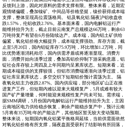
反馈到上游，因此对原料的需求支撑有限。整体来看，近期宏
观情绪偏暖，叠加镍矿、中间品等价格坚挺，镍价获得成本端
支撑，整体呈现高位震荡格局。 铝及氧化铝 隔夜沪铝收盘收
跌1.57%，伦铝收跌2.76%。基本面来看，国内电解铝运行产
能维持抬升为主，截止目前云南复产总规模达66万吨，剩余63
万吨待复产有望在6月份陆续达产。成本端，国内铝土矿供给
偏紧，氧化铝价格大幅提升，成本端支撑强劲。库存方面，截
止至5月20日，国内铝锭库存75.9万吨，环比增加1.2万吨，同
比优势逐渐消耗殆尽，国内供需矛盾或将逐渐显现。消费方
面，消费开始向淡季过渡，叠加高铝价抑制下游采购意愿，铝
锭社会库存较上周四及上年同期均呈累库状态。短期来看，近
期成本端提供的支撑较强，但铝市消费端逐渐向淡季过渡，铝
锭社库呈累库状态，多空交织下短期铝价预计震荡为主。 隔
夜氧化铝主力收跌2.87%。国内供应端，部分地区矿山正在推
进复产工作，但短期内难以迎来大规模复产，5月或难有较大
国产矿产量增量，何时能迎来规模性复产尚未可知。需求端，
据SMM调研，5月份国内电解铝运行产能维持抬升为主，主因
云南地区电力供给稳步恢复，剩余产能稳步复产中，预计云南
5月将有35万吨/年的产能达产，其他地区暂无较大变动预期。
整体来说，短期国内氧化铝紧平衡格局延续，当前供需面依然
对氧化铝价格有所支撑，隔夜盘面受获利了结影响有所回落，