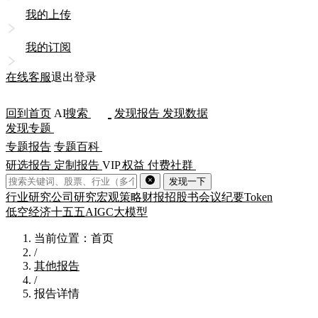
我的上传
我的订阅
在线客服
退出登录
回到首页
AI
搜索
发现报告
发现数据
发现专题
专题报告
专题百科
研选报告
定制报告
VIP
权益
付费社群
发现一下
行业研究
公司研究
宏观策略
财报
招股书
会议纪要
Token
低空经济
十五五
AIGC
大模型
当前位置：首页
/
其他报告
/
报告详情