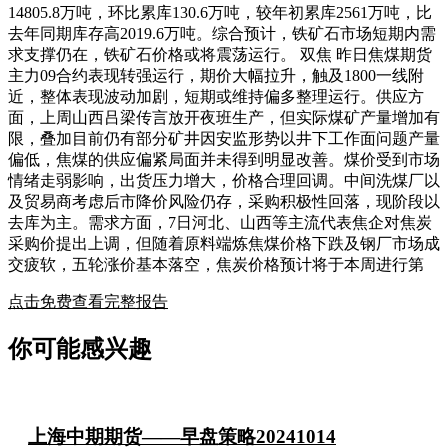
14805.8万吨，环比累库130.6万吨，较年初累库2561万吨，比
去年同期库存高2019.6万吨。综合预计，铁矿石市场短期内需
求支撑仍在，铁矿石价格或将震荡运行。 双焦 昨日焦煤期货
主力09合约表现转强运行，期价大幅拉升，触及1800一线附
近，整体表现波动加剧，短期或维持偏多整理运行。供应方
面，上周山西吕梁传言放开夜班生产，但实际煤矿产量增加有
限，叠加目前仍有部分矿井因安监形势以井下工作面问题产量
偏低，焦煤的供应偏紧局面并未得到明显改善。煤价受到市场
情绪走弱影响，出货压力增大，价格合理回调。中间洗煤厂以
及贸易商考虑后市降价风险仍存，采购积极性回落，现阶段以
去库为主。需求方面，7日河北、山西等主流代表焦企对焦炭
采购价提出上调，但随着原料端炼焦煤价格下跌及钢厂市场成
交疲软，五轮涨价基本落空，焦炭价格预计将于本周进行第
点击免费查看完整报告
你可能感兴趣
上海中期期货——早盘策略20241014