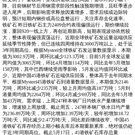
降。目前钢材节后用钢需求阶段性触顶预期增强，且旺季逐步
进入尾声，后期影响需求释放因素增多，需求后续或边际转
弱，预计短期内钢价或高位盘整运行，关注库存去化速率。
铁矿石 昨日铁矿石主力2409合约表现偏强运行，期价继续拉
涨，重回920一线上方，再创近期新高，短期表现波动依然较
大，整体表现偏强震荡运行。近期全球铁矿石发运量远端供应
延续季节性降势，但已连续四周维持在3000万吨以上，处于近
3年同期高位。根据Mysteel全球铁矿石发运量数据显示，本期
值为3002.9万吨，周环比减少123.3万吨；目前5月全球发运量
周均值为3065万吨，环比4月增加114万吨，同比去年5月增加
158万吨，其中巴西继续受雨季影响，5月发运均值同环比减
少。近期中国45港铁矿石近端供应回落，整体高于去年同期水
平。根据Mysteel45港铁矿石到港量数据显示，本期值为2146
万吨，周环比减少235万吨，较上月周均值高187万吨；5月到
港量周均值为2264万吨，环比4月减少69万吨，同比去年5月增
加43万吨。需求端，上周247样本钢厂日均铁水产量继续增
加，增速较上周放缓。截止周五，247样本钢厂铁水日均产量
为236.89万吨/天，周环比增加2.39万吨/天，较年初增加18.72
万吨/天，同比减少2.47万吨/天，同比差距继续收窄。中国45
港铁矿石库存经历上期小幅去库后本期重新累库，绝对值仍处
于近3年同期高位。截止5月17日，45港铁矿石库存总量