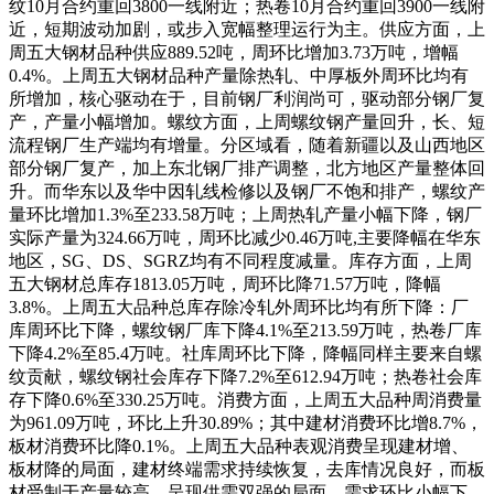
纹10月合约重回3800一线附近；热卷10月合约重回3900一线附
近，短期波动加剧，或步入宽幅整理运行为主。供应方面，上
周五大钢材品种供应889.52吨，周环比增加3.73万吨，增幅
0.4%。上周五大钢材品种产量除热轧、中厚板外周环比均有
所增加，核心驱动在于，目前钢厂利润尚可，驱动部分钢厂复
产，产量小幅增加。螺纹方面，上周螺纹钢产量回升，长、短
流程钢厂生产端均有增量。分区域看，随着新疆以及山西地区
部分钢厂复产，加上东北钢厂排产调整，北方地区产量整体回
升。而华东以及华中因轧线检修以及钢厂不饱和排产，螺纹产
量环比增加1.3%至233.58万吨；上周热轧产量小幅下降，钢厂
实际产量为324.66万吨，周环比减少0.46万吨,主要降幅在华东
地区，SG、DS、SGRZ均有不同程度减量。库存方面，上周
五大钢材总库存1813.05万吨，周环比降71.57万吨，降幅
3.8%。上周五大品种总库存除冷轧外周环比均有所下降：厂
库周环比下降，螺纹钢厂库下降4.1%至213.59万吨，热卷厂库
下降4.2%至85.4万吨。社库周环比下降，降幅同样主要来自螺
纹贡献，螺纹钢社会库存下降7.2%至612.94万吨；热卷社会库
存下降0.6%至330.25万吨。消费方面，上周五大品种周消费量
为961.09万吨，环比上升30.89%；其中建材消费环比增8.7%，
板材消费环比降0.1%。上周五大品种表观消费呈现建材增、
板材降的局面，建材终端需求持续恢复，去库情况良好，而板
材受制于产量较高，呈现供需双强的局面，需求环比小幅下