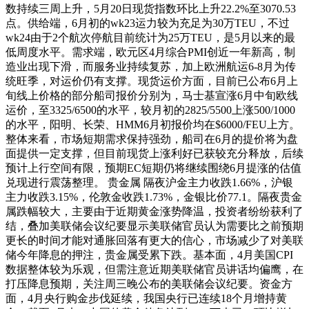
数持续三周上升，5月20日现货指数环比上升22.2%至3070.53
点。供给端，6月初的wk23运力较为充足为30万TEU，不过
wk24由于2个航次停航目前统计为25万TEU，是5月以来的最
低周度水平。需求端，欧元区4月综合PMI创近一年新高，制
造业出现下滑，而服务业持续复苏，加上欧洲航运6-8月为传
统旺季，对运价仍有支撑。现货运价方面，目前已公布6月上
旬线上价格的部分船司报价分别为，马士基宣涨6月中旬欧线
运价，至3325/6500的水平，较月初的2825/5500上涨500/1000
的水平，阳明、长荣、HMM6月初报价均在$6000/FEU上方。
整体来看，市场短期需求保持强劲，船司在6月的提价将为盘
面提供一定支撑，但目前现货上涨利好已获较充分释放，后续
预计上行空间有限，预期EC短期仍将继续围绕6月提涨的估值
兑现进行震荡整理。 贵金属 隔夜沪金主力收跌1.66%，沪银
主力收跌3.15%，伦敦金收跌1.73%，金银比价77.1。隔夜贵金
属跌幅较大，主要由于近期黄金涨势降温，投资者纷纷获利了
结，叠加美联储会议纪要显示美联储官员认为需要比之前预期
更长的时间才能对通胀回落有更大的信心，市场减少了对美联
储今年降息的押注，贵金属受累下跌。基本面，4月美国CPI
数据整体较为乐观，但需注意近期美联储官员讲话均偏鹰，在
打压降息预期，关注周三晚公布的美联储会议纪要。资金方
面，4月央行购金步伐延续，我国央行已连续18个月增持黄