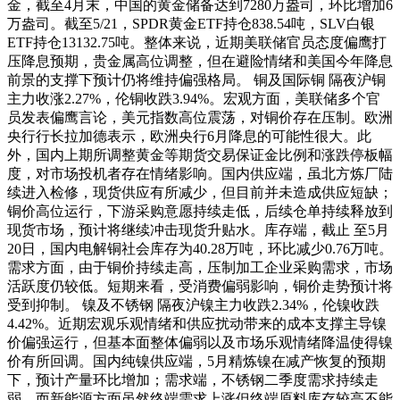
金，截至4月末，中国的黄金储备达到7280万盎司，环比增加6
万盎司。截至5/21，SPDR黄金ETF持仓838.54吨，SLV白银
ETF持仓13132.75吨。整体来说，近期美联储官员态度偏鹰打
压降息预期，贵金属高位调整，但在避险情绪和美国今年降息
前景的支撑下预计仍将维持偏强格局。 铜及国际铜 隔夜沪铜
主力收涨2.27%，伦铜收跌3.94%。宏观方面，美联储多个官
员发表偏鹰言论，美元指数高位震荡，对铜价存在压制。欧洲
央行行长拉加德表示，欧洲央行6月降息的可能性很大。此
外，国内上期所调整黄金等期货交易保证金比例和涨跌停板幅
度，对市场投机者存在情绪影响。国内供应端，虽北方炼厂陆
续进入检修，现货供应有所减少，但目前并未造成供应短缺；
铜价高位运行，下游采购意愿持续走低，后续仓单持续释放到
现货市场，预计将继续冲击现货升贴水。库存端，截止 至5月
20日，国内电解铜社会库存为40.28万吨，环比减少0.76万吨。
需求方面，由于铜价持续走高，压制加工企业采购需求，市场
活跃度仍较低。短期来看，受消费偏弱影响，铜价走势预计将
受到抑制。 镍及不锈钢 隔夜沪镍主力收跌2.34%，伦镍收跌
4.42%。近期宏观乐观情绪和供应扰动带来的成本支撑主导镍
价偏强运行，但基本面整体偏弱以及市场乐观情绪降温使得镍
价有所回调。国内纯镍供应端，5月精炼镍在减产恢复的预期
下，预计产量环比增加；需求端，不锈钢二季度需求持续走
弱，而新能源方面虽然终端需求上涨但终端原料库存较高不能