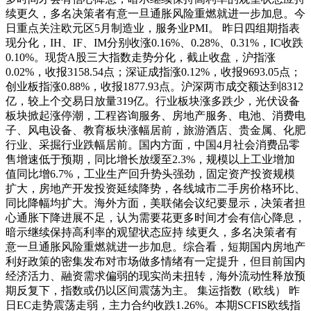
续更久，多名决策者有意一旦通胀风险重燃就进一步加息。今
日重点关注欧元区5月制造业，服务业PMI。 昨日四组期指表
现分化，IH、IF、IM分别收涨0.16%、0.28%、0.31%，IC收跌
0.10%。现货A股三大指数走势分化，截止收盘，沪指涨
0.02%，收报3158.54点；深证成指涨0.12%，收报9693.05点；
创业板指涨0.88%，收报1877.93点。沪深两市成交额达到8312
亿，较上个交易日放量319亿。行业板块涨多跌少，光伏设备
板块掀起涨停潮，工程咨询服务、房地产服务、电池、消费电
子、风电设备、教育板块涨幅居前，旅游酒店、贵金属、化肥
行业、采掘行业跌幅居前。国内方面，中国4月社会消费品零
售增速低于预期，同比增长放缓至2.3%，规模以上工业增加
值同比增6.7%，工业生产回升势头强劲，固定资产投资规模
扩大，房地产开发投资延续降势，各线城市二手房价格环比、
同比降幅均扩大。海外方面，美联储会议纪要显示，决策者担
心通胀下降进展不足，认为需要花更多时间才会有信心降息，
暗示继续保持高利率的观望状态应持 续更久，多名决策者有
意一旦通胀风险重燃就进一步加息。综合看，短期国内房地产
利好政策的密集发布对市场做多情绪有一定提升，但目前国内
经济活力、融资需求偏弱的现实尚未扭转，海外流动性释放预
期反复下，指数或仍以区间震荡为主。 集运指数（欧线） 昨
日EC走势震荡走弱，主力合约收跌1.26%。本期SCFIS欧线指