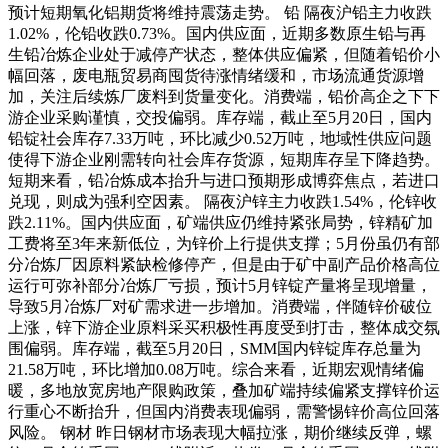
预计短期氧化铝期货将维持震荡走势。 铅 隔夜沪铅主力收跌
1.02%，伦铅收跌0.73%。国内供应面，近期多数原生铅与再
生铅冶炼企业处于减停产状态，整体供应偏紧，但随着铅价小
幅回落，废电瓶贸易商囤货待涨情绪缓和，市场流通货源增
加，关注后续炼厂废料到货量变化。消费端，铅价高企之下下
游企业采购谨慎，交投偏弱。库存端，截止至5月20日，国内
铅锭社会库存7.33万吨，环比减少0.52万吨，地域性供应问题
使得下游企业刚需转向社会库存货源，短期库存呈下降趋势。
短期来看，铅冶炼成本抬升与进口预期形成博弈焦点，若进口
兑现，则成为强利空因素。 隔夜沪锌主力收跌1.54%，伦锌收
跌2.11%。国内供应面，矿端供应仍维持紧张局势，锌精矿加
工费将至3年来新低位，为锌价上行提供支撑；5月份虽仍有部
分冶炼厂因原料紧缺检修停产，但是由于矿中副产品价格高位
运行可弥补部分冶炼厂亏损，预计5月锌锭产量将呈现增量，
导致5月冶炼厂对矿需求进一步增加。消费端，伴随锌价破位
上涨，锌下游企业原料采买积极性再度受到打击，整体成交氛
围偏弱。库存端，截至5月20日，SMM国内锌锭库存总量为
21.58万吨，环比增加0.08万吨。综合来看，近期宏观情绪偏
暖，多地放宽房地产限购政策，叠加矿端持续偏紧支撑锌价运
行重心不断抬升，但国内消费表现偏弱，需警惕锌价高位回落
风险。 钢材 昨日钢材市场表现大幅拉涨，期价继续反弹，螺