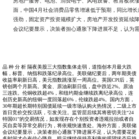
品 种 分 析 隔夜美股三大指数集体走弱，道指创本月最大跌
幅，标普、纳指和跌落纪录高位。美联储纪要后，两年期美债
收益率刷新日高，美元指数跳涨至一周高位。英国CPI后，英
镑创两个月新高。黄金、原油刷新日低，盘中跌近2%。原油
三连跌。伦铜收跌超4%，和纽约期金继续跌离纪录高位，连
创历史新高的纽铜一度回落超6%，伦镍跌超4%。国内方面，
30年期超长期特别国债延续一级市场认购火热情况，二级上市
首日竞价交投活跃，引发关注。监管层后续其将密切关注“24
特国01”的交易情况，如发现存在个别投资者违规拉抬或者自
买自卖等异常交易行为，将依规快速查处。海外方面，美联储
会议纪要显示，决策者担心通胀下降进展不足，认为需要花更
多时间才会有信心降息，暗示继续保持高利率的观望状态应持