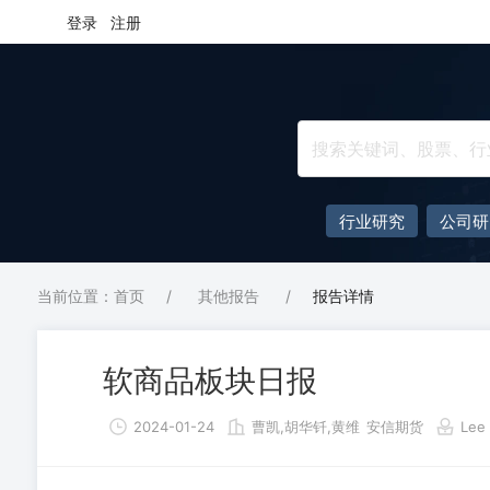
登录
注册
行业研究
公司研
当前位置：首页
/
其他报告
/
报告详情
软商品板块日报
2024-01-24
曹凯,胡华钎,黄维
安信期货
Lee