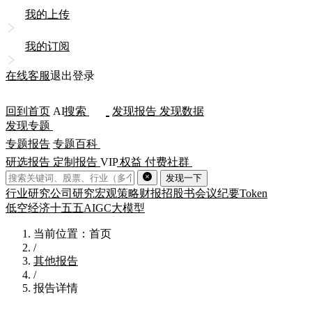
我的上传
我的订阅
在线客服
退出登录
回到首页
AI
搜索
发现报告
发现数据
发现专题
专题报告
专题百科
研选报告
定制报告
VIP
权益
付费社群
发现一下
行业研究
公司研究
宏观策略
财报
招股书
会议纪要
Token
低空经济
十五五
AIGC
大模型
当前位置：首页
/
其他报告
/
报告详情