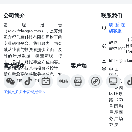
公司简介
联系我们
发现报告
联系在
（www.fxbaogao.com），是苏州
线客服
互方得信息科技有限公司旗下的
（
0512-
专业研报平台。我们致力于为金
日9
88971002
融从业者与投资者提供全面、及
18
时的研报数据，覆盖宏观、行
hfd04@hufan
业、公司、财报等全方位内容。
官方媒体
客户端
凭借前沿的技术与极简的设计，
中国 ·
我们助您高效获取关键信息，实
江苏 ·
现深度洞察与精准决策。
苏州市
工业园
了解更多关于发现报告 >
区旺墩
路269
号圆融
星座商
务广场
33 层