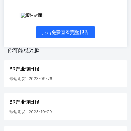
免责声明 本报告中的信息均来源于公开可获得资料，瑞达
期货股份有限公司力求准确可靠，但对这些信息的准确性及
完整性不做任何保证，据此投资，责任自负。本报告不构成
点击免费查看完整报告
个人投资建议，客户应考虑本报告中的任何意见或建议是否
符合其特定状况。本报告版权仅为我公司所有，未经书面许
可，任何机构和个人不得以任何形式翻版、复制和发布。如
你可能感兴趣
引用、刊发，需注明出处为瑞达期货股份有限公司研究院，
且不得对本报告进行有悖原意的引用、删节和修改。
BR产业链日报
瑞达期货
2023-09-26
BR产业链日报
瑞达期货
2023-10-09