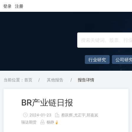
登录
注册
行业研究
公司研
当前位置：首页
/
其他报告
/
报告详情
BR产业链日报
2024-01-23
蔡跃辉,尤正宇,郑嘉岚
瑞达期货
杨静🍦