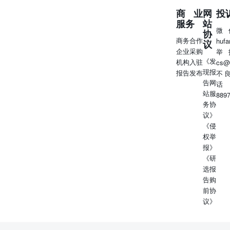
商业
网
投
服务
站
微
协
商务合作
huf
议
企业采购
举
《发
机构入驻
cs@
现报
报告发布
不
告网
话
站服
889
务协
议》
《侵
权举
报》
《研
选报
告购
前协
议》