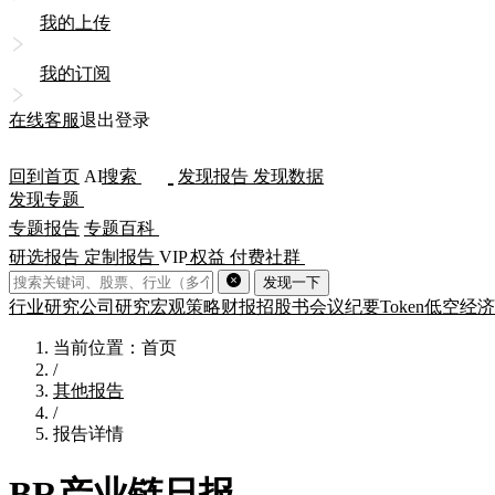
我的上传
我的订阅
在线客服
退出登录
回到首页
AI
搜索
发现报告
发现数据
发现专题
专题报告
专题百科
研选报告
定制报告
VIP
权益
付费社群
发现一下
行业研究
公司研究
宏观策略
财报
招股书
会议纪要
Token
低空经济
当前位置：首页
/
其他报告
/
报告详情
BR产业链日报