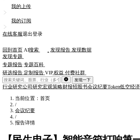
我的上传
我的订阅
在线客服
退出登录
回到首页
AI
搜索
发现报告
发现数据
发现专题
专题报告
专题百科
研选报告
定制报告
VIP
权益
付费社群
发现一下
行业研究
公司研究
宏观策略
财报
招股书
会议纪要
Token
低空经济
当前位置：首页
/
会议纪要
/
报告详情
【民生电子】智能音箱打响第一