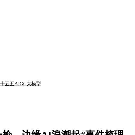
十五五
AIGC
大模型
枪，边缘AI浪潮起#事件梳理